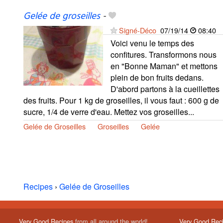
Gelée de groseilles
-
Signé-Déco
07/19/14
08:40
Voici venu le temps des
confitures. Transformons nous
en "Bonne Maman" et mettons
plein de bon fruits dedans.
D'abord partons à la cueillettes
des fruits. Pour 1 kg de groseilles, il vous faut : 600 g de
sucre, 1/4 de verre d'eau. Mettez vos groseilles...
Gelée de Groseilles
Groseilles
Gelée
Recipes
›
Gelée de Groseilles
Very Good Recipes
from all around the world!
Very Good Rec