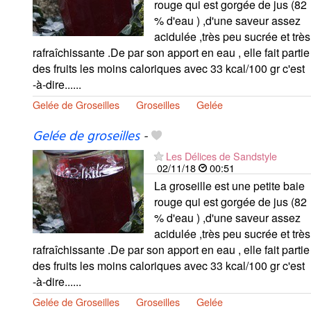
rouge qui est gorgée de jus (82
% d'eau ) ,d'une saveur assez
acidulée ,très peu sucrée et très
rafraîchissante .De par son apport en eau , elle fait partie
des fruits les moins caloriques avec 33 kcal/100 gr c'est
-à-dire......
Gelée de Groseilles
Groseilles
Gelée
Gelée de groseilles
-
Les Délices de Sandstyle
02/11/18
00:51
La groseille est une petite baie
rouge qui est gorgée de jus (82
% d'eau ) ,d'une saveur assez
acidulée ,très peu sucrée et très
rafraîchissante .De par son apport en eau , elle fait partie
des fruits les moins caloriques avec 33 kcal/100 gr c'est
-à-dire......
Gelée de Groseilles
Groseilles
Gelée