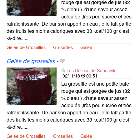
rouge qui est gorgée de jus (82
% d'eau ) ,d'une saveur assez
acidulée ,très peu sucrée et très
rafraîchissante .De par son apport en eau , elle fait partie
des fruits les moins caloriques avec 33 kcal/100 gr c'est
-à-dire......
Gelée de Groseilles
Groseilles
Gelée
Gelée de groseilles
-
Les Délices de Sandstyle
02/11/18
00:51
La groseille est une petite baie
rouge qui est gorgée de jus (82
% d'eau ) ,d'une saveur assez
acidulée ,très peu sucrée et très
rafraîchissante .De par son apport en eau , elle fait partie
des fruits les moins caloriques avec 33 kcal/100 gr c'est
-à-dire......
Gelée de Groseilles
Groseilles
Gelée