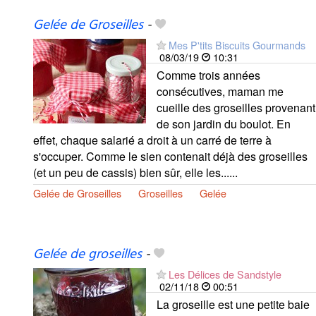
Gelée de Groseilles
-
Mes P'tits Biscuits Gourmands
08/03/19
10:31
Comme trois années
consécutives, maman me
cueille des groseilles provenant
de son jardin du boulot. En
effet, chaque salarié a droit à un carré de terre à
s'occuper. Comme le sien contenait déjà des groseilles
(et un peu de cassis) bien sûr, elle les......
Gelée de Groseilles
Groseilles
Gelée
Gelée de groseilles
-
Les Délices de Sandstyle
02/11/18
00:51
La groseille est une petite baie