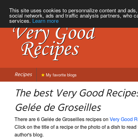
This site uses cookies to personnalize content and ads, 
social network, ads and traffic analysis partners, who c
services.
Learn more
Recipes
My favorite blogs
The best Very Good Recipes
Gelée de Groseilles
There are 6 Gelée de Groseilles recipes on
Very Good R
Click on the title of a recipe or the photo of a dish to read 
author's blog.