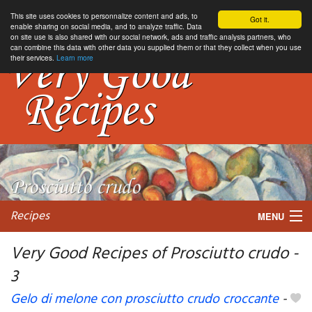
This site uses cookies to personnalize content and ads, to
Got it.
enable sharing on social media, and to analyze traffic. Data
on site use is also shared with our social network, ads and traffic analysis partners, who
can combine this data with other data you supplied them or that they collect when you use
their services.
Learn more
Recipes
MENU
Very Good Recipes of Prosciutto crudo -
3
My favorite blogs
Gelo di melone con prosciutto crudo croccante
-