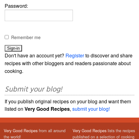
Password:
Remember me
Don't have an account yet?
Register
to discover and share
recipes with other bloggers and readers passionate about
cooking.
Submit your blog!
If you publish original recipes on your blog and want them
listed on
Very Good Recipes
,
submit your blog!
Very Good Recipes
from all around
Very Good Recipes
lists the recipes
the world!
published on a selection of cooking