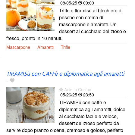
08/05/25
09:00
Trifle o tiramisù al bicchiere di
pesche con crema di
mascarpone e amaretti. Un
dessert al cucchiaio delizioso e
fresco, pronto in 10 minuti.
Mascarpone
Amaretti
Trifle
TIRAMISù con CAFFè e diplomatica agli amaretti
-
Arte in Cucina
05/26/25
23:50
TIRAMISù con caffè e
diplomatica agli amaretti, dolce
al cucchiaio facile e veloce,
dessert delizioso perfetto da
servire dopo pranzo o cena, cremoso e goloso, perfetto