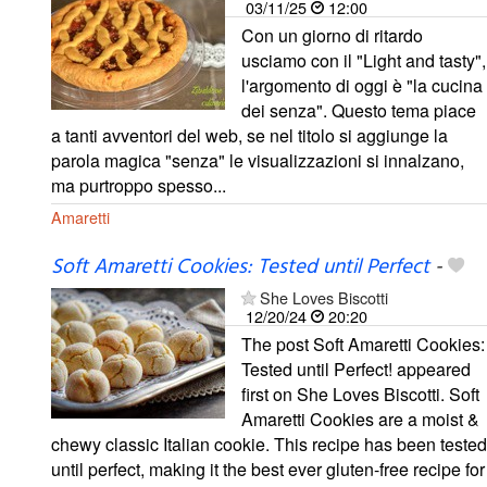
03/11/25
12:00
Con un giorno di ritardo
usciamo con il "Light and tasty",
l'argomento di oggi è "la cucina
dei senza". Questo tema piace
a tanti avventori del web, se nel titolo si aggiunge la
parola magica "senza" le visualizzazioni si innalzano,
ma purtroppo spesso...
Amaretti
Soft Amaretti Cookies: Tested until Perfect
-
She Loves Biscotti
12/20/24
20:20
The post Soft Amaretti Cookies:
Tested until Perfect! appeared
first on She Loves Biscotti. Soft
Amaretti Cookies are a moist &
chewy classic Italian cookie. This recipe has been tested
until perfect, making it the best ever gluten-free recipe for