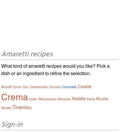
Amaretti recipes
What kind of amaretti recipes would you like? Pick a
dish or an ingredient to refine the selection.
Cookie
Biscotti
Cheesecake
Chocolate
Cacao
Che
Chocolat
Crema
Nutella
Ricotta
Mascarpone
Mousses
Pasta
Italian
Tiramisu
Strudel
Sign-in