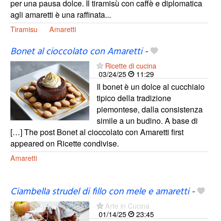
per una pausa dolce. Il tiramisù con caffè e diplomatica
agli amaretti è una raffinata...
Tiramisu
Amaretti
Bonet al cioccolato con Amaretti
-
Ricette di cucina
03/24/25
11:29
Il bonet è un dolce al cucchiaio
tipico della tradizione
piemontese, dalla consistenza
simile a un budino. A base di
[…] The post Bonet al cioccolato con Amaretti first
appeared on Ricette condivise.
Amaretti
Ciambella strudel di fillo con mele e amaretti
-
Arte in Cucina
01/14/25
23:45