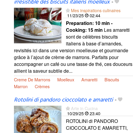
irrésistible des biscuits italiens moelleux
-
Mes inspirations culinaires
11/23/25
02:44
Preparation:
10 min -
Cooking:
15 min
Les amaretti
sont de célèbres biscuits
italiens à base d’amandes,
revisités ici dans une version moelleuse et gourmande
grâce à l’ajout de crème de marrons. Parfaits pour
accompagner un café ou une tasse de thé, ces douceurs
allient la saveur subtile de...
Creme De Marrons
Moelleux
Amaretti
Biscuits
Marron
Crèmes
Rotolini di pandoro cioccolato e amaretti
-
Arte in Cucina
10/29/25
23:40
ROTOLINI di PANDORO
CIOCCOLATO E AMARETTI,