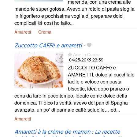
merenda, con una crema alle
mandorle super golosa. Avevo un rotolo di pasta sfoglia
in frigorifero e pochissima voglia di preparare dolci
complicati 😅 così ho fatto...
Amaretti
Crema
Zuccotto CAFFè e amaretti
-
Arte in Cucina
04/25/26
23:59
ZUCCOTTO CAFFè e
AMARETTI, dolce al cucchiaio
facile e veloce con pasta
biscotto, idea dopo pranzo o
cena da fare in poco tempo, ideale come dolce della
domenica. Ti dico la verità: avevo del pan di Spagna
avanzato, un po’ di panna e caffè solubile… ed...
Amaretti
Amaretti à la crème de marron : La recette