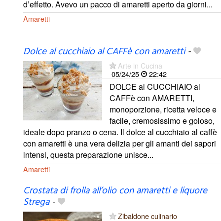
d’effetto. Avevo un pacco di amaretti aperto da giorni...
Amaretti
Dolce al cucchiaio al CAFFè con amaretti
-
Arte in Cucina
05/24/25
22:42
DOLCE al CUCCHIAIO al
CAFFè con AMARETTI,
monoporzione, ricetta veloce e
facile, cremosissimo e goloso,
ideale dopo pranzo o cena. Il dolce al cucchiaio al caffè
con amaretti è una vera delizia per gli amanti dei sapori
intensi, questa preparazione unisce...
Amaretti
Crostata di frolla all’olio con amaretti e liquore
Strega
-
Zibaldone culinario