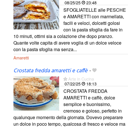
08/25/25
23:48
SFOGLIATELLE alle PESCHE
e AMARETTI con marmellata,
facili e veloci, dolcetti golosi
con la pasta sfoglia da fare in
10 minuti, ottimi sia a colazione che dopo pranzo.
Quante volte capita di avere voglia di un dolce veloce
con la pasta sfoglia ma senza...
Amaretti
Crostata fredda amaretti e caffè
-
Arte in Cucina
07/22/25
18:13
CROSTATA FREDDA
AMARETTI e caffè, dolce
semplice e buonissimo,
cremoso e goloso, perfetto in
qualunque momento della giornata. Dovevo preparare
un dolce in poco tempo, qualcosa di fresco e veloce ma