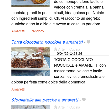
dolce monoporzione facile e
veloce con crema alla panna
montata, pronti in pochi minuti, idea golosa per Natale
con ingredienti semplici. Ok, vi racconto un segreto:
qualche anno fa a Natale avevo in casa un pandoro...
Amaretti
Pandoro
Torta cioccolato nocciole e amaretti
-
Arte in Cucina
10/04/25
23:26
TORTA CIOCCOLATO
NOCCIOLE e AMARETTI con
mascarpone, veloce e facile,
senza lievito, cremosissima e
golosa perfetta come dolce della domenica.
Amaretti
Sfogliatelle alle pesche e amaretti
-
Arte in Cucina