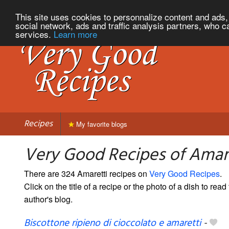
This site uses cookies to personnalize content and ads, 
social network, ads and traffic analysis partners, who c
services.
Learn more
Recipes
My favorite blogs
Very Good Recipes of Amar
There are 324 Amaretti recipes on
Very Good Recipes
.
Click on the title of a recipe or the photo of a dish to read 
author's blog.
Biscottone ripieno di cioccolato e amaretti
-