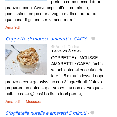
perfetta come dessert dopo
pranzo o cena. Avevo ospiti all’ultimo minuto,
pochissimo tempo e una voglia matta di preparare
qualcosa di goloso senza accendere il...
Amaretti
Coppette di mousse amaretti e CAFFè
-
Arte in Cucina
04/24/26
23:42
COPPETTE di MOUSSE
AMARETTI e CAFFè, facili e
veloci, dolce al cucchiaio da
fare in 5 minuti, dessert dopo
pranzo o cena golosissimo con 3 ingredienti. Volevo
preparare un dolce super veloce ma non avevo quasi
nulla in casa 😄 così ho tirato fuori panna,...
Amaretti
Mousses
Sfogliatelle nutella e amaretti 5 minuti
-