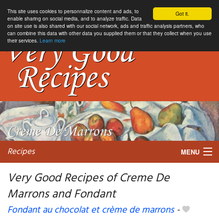
This site uses cookies to personnalize content and ads, to
Got it.
enable sharing on social media, and to analyze traffic. Data
on site use is also shared with our social network, ads and traffic analysis partners, who
can combine this data with other data you supplied them or that they collect when you use
their services.
Learn more
Recipes
MENU
Very Good Recipes of Creme De
Marrons and Fondant
My favorite blogs
Fondant au chocolat et crème de marrons
-