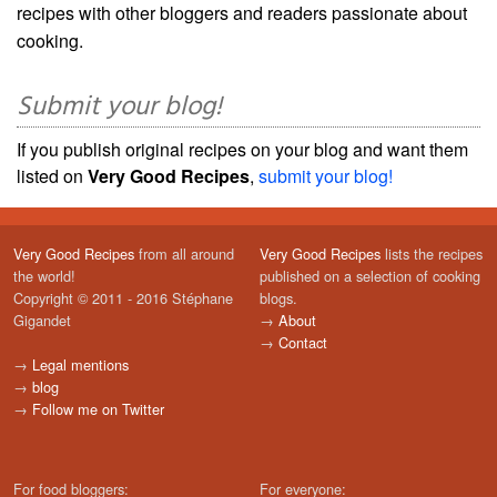
recipes with other bloggers and readers passionate about
cooking.
Submit your blog!
If you publish original recipes on your blog and want them
listed on
Very Good Recipes
,
submit your blog!
Very Good Recipes
from all around
Very Good Recipes
lists the recipes
the world!
published on a selection of cooking
Copyright © 2011 - 2016 Stéphane
blogs.
Gigandet
→
About
→
Contact
→
Legal mentions
→
blog
→
Follow me on Twitter
For food bloggers:
For everyone: