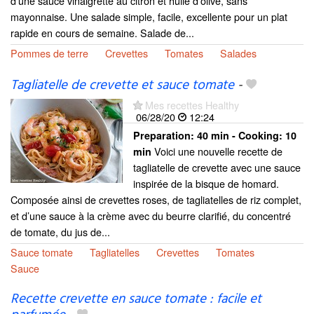
d’une sauce vinaigrette au citron et huile d’olive, sans
mayonnaise. Une salade simple, facile, excellente pour un plat
rapide en cours de semaine. Salade de...
Pommes de terre
Crevettes
Tomates
Salades
Tagliatelle de crevette et sauce tomate
-
Mes recettes Healthy
06/28/20
12:24
Preparation:
40 min - Cooking:
10
Voici une nouvelle recette de
min
tagliatelle de crevette avec une sauce
inspirée de la bisque de homard.
Composée ainsi de crevettes roses, de tagliatelles de riz complet,
et d’une sauce à la crème avec du beurre clarifié, du concentré
de tomate, du jus de...
Sauce tomate
Tagliatelles
Crevettes
Tomates
Sauce
Recette crevette en sauce tomate : facile et