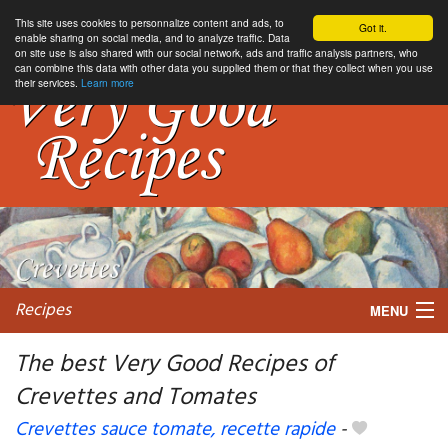
This site uses cookies to personnalize content and ads, to
Got it.
enable sharing on social media, and to analyze traffic. Data
on site use is also shared with our social network, ads and traffic analysis partners, who
can combine this data with other data you supplied them or that they collect when you use
their services.
Learn more
Recipes
MENU
The best Very Good Recipes of
Crevettes and Tomates
My favorite blogs
Crevettes sauce tomate, recette rapide
-