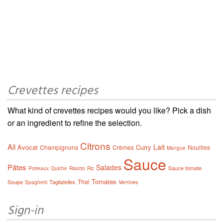
Crevettes recipes
What kind of crevettes recipes would you like? Pick a dish
or an ingredient to refine the selection.
Citrons
Ail
Lait
Avocat
Curry
Champignons
Crèmes
Nouilles
Mangue
Sauce
Pâtes
Salades
Sauce tomate
Poireaux
Quiche
Risotto
Riz
Tomates
Thai
Soupe
Tagliatelles
Verrines
Spaghetti
Sign-in