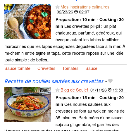
Mes inspirations culinaires
02/23/26
02:07
Preparation:
10 min - Cooking:
30
Les crevettes pil-pil : un plat
min
chaleureux, parfumé, généreux, qui
évoque autant les tables familiales
marocaines que les tapas espagnoles dégustées face à la mer. À
mi-chemin entre tajine et tapa, cette recette repose sur une idée
toute simple : de belles...
Sauce tomate
Crevettes
Tomates
Sauce
Recette de nouilles sautées aux crevettes
-
Blog de Soulef
01/11/26
19:58
Preparation:
15 min - Cooking:
20
Ces nouilles sautées aux
min
crevettes se font au wok en moins de
35 minutes. Parfumées d’une sauce
soja au gingembre, et garnies des
légumes croquants et des crevettes juteuses. Un plat complet,