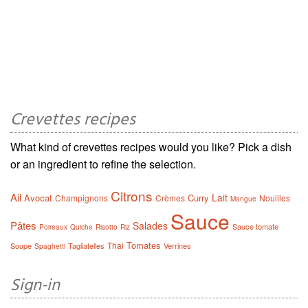
Crevettes recipes
What kind of crevettes recipes would you like? Pick a dish
or an ingredient to refine the selection.
Citrons
Ail
Lait
Avocat
Curry
Champignons
Crèmes
Nouilles
Mangue
Sauce
Pâtes
Salades
Sauce tomate
Poireaux
Quiche
Risotto
Riz
Tomates
Thai
Soupe
Tagliatelles
Verrines
Spaghetti
Sign-in