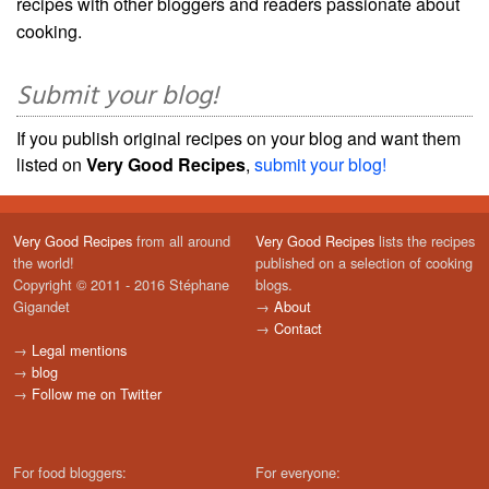
recipes with other bloggers and readers passionate about
cooking.
Submit your blog!
If you publish original recipes on your blog and want them
listed on
Very Good Recipes
,
submit your blog!
Very Good Recipes
from all around
Very Good Recipes
lists the recipes
the world!
published on a selection of cooking
Copyright © 2011 - 2016 Stéphane
blogs.
Gigandet
→
About
→
Contact
→
Legal mentions
→
blog
→
Follow me on Twitter
For food bloggers:
For everyone: