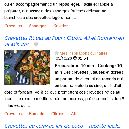
ou en accompagnement d’un repas léger. Facile et rapide à
préparer, elle associe des asperges fraîches délicatement
blanchies à des crevettes légèrement...
Crevettes
Asperges
Salades
Crevettes Rôties au Four : Citron, Ail et Romarin en
15 Minutes
-
Mes inspirations culinaires
05/16/26
02:54
Preparation:
10 min - Cooking:
10
Des crevettes juteuses et dorées,
min
un parfum de citron et de romarin qui
embaume toute la cuisine, un lit d’ail
doré et fondant. Voilà ce que promettent ces crevettes rôties au
four. Une recette méditerranéenne express, prête en moins de 15
minutes, qui...
Crevettes
Romarin
Citrons
Ail
Crevettes au curry au lait de coco – recette facile,