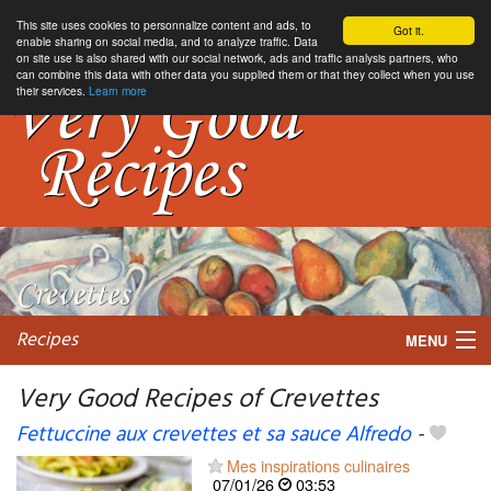
This site uses cookies to personnalize content and ads, to
Got it.
enable sharing on social media, and to analyze traffic. Data
on site use is also shared with our social network, ads and traffic analysis partners, who
can combine this data with other data you supplied them or that they collect when you use
their services.
Learn more
Recipes
MENU
Very Good Recipes of Crevettes
Fettuccine aux crevettes et sa sauce Alfredo
-
My favorite blogs
Mes inspirations culinaires
07/01/26
03:53