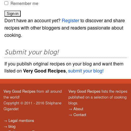
Remember me
Don't have an account yet?
Register
to discover and share
recipes with other bloggers and readers passionate about
cooking.
Submit your blog!
If you publish original recipes on your blog and want them
listed on
Very Good Recipes
,
submit your blog!
Very Good Recipes
from all around
Very Good Recipes
lists the recipes
the world!
published on a selection of cooking
Copyright © 2011 - 2016 Stéphane
blogs.
Gigandet
→
About
→
Contact
→
Legal mentions
→
blog