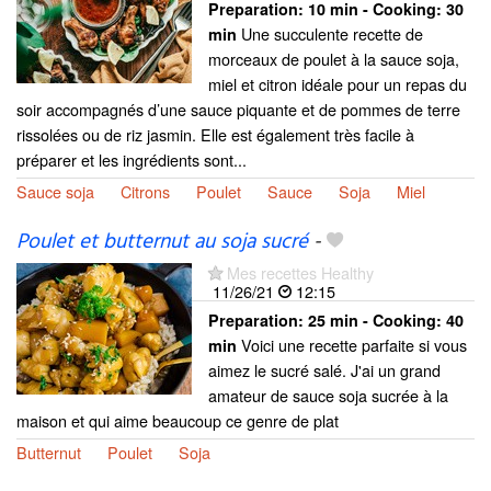
Preparation:
10 min - Cooking:
30
Une succulente recette de
min
morceaux de poulet à la sauce soja,
miel et citron idéale pour un repas du
soir accompagnés d’une sauce piquante et de pommes de terre
rissolées ou de riz jasmin. Elle est également très facile à
préparer et les ingrédients sont...
Sauce soja
Citrons
Poulet
Sauce
Soja
Miel
Poulet et butternut au soja sucré
-
Mes recettes Healthy
11/26/21
12:15
Preparation:
25 min - Cooking:
40
Voici une recette parfaite si vous
min
aimez le sucré salé. J'ai un grand
amateur de sauce soja sucrée à la
maison et qui aime beaucoup ce genre de plat
Butternut
Poulet
Soja