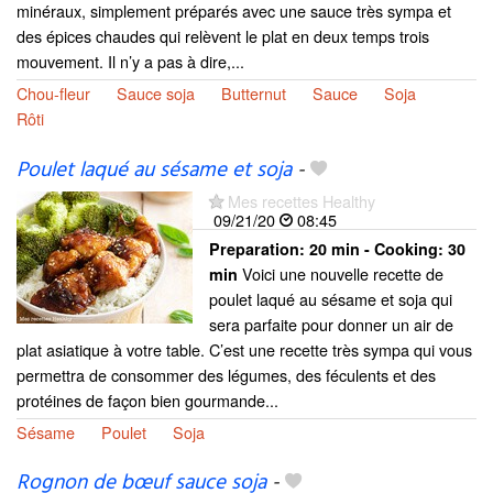
minéraux, simplement préparés avec une sauce très sympa et
des épices chaudes qui relèvent le plat en deux temps trois
mouvement. Il n’y a pas à dire,...
Chou-fleur
Sauce soja
Butternut
Sauce
Soja
Rôti
Poulet laqué au sésame et soja
-
Mes recettes Healthy
09/21/20
08:45
Preparation:
20 min - Cooking:
30
Voici une nouvelle recette de
min
poulet laqué au sésame et soja qui
sera parfaite pour donner un air de
plat asiatique à votre table. C’est une recette très sympa qui vous
permettra de consommer des légumes, des féculents et des
protéines de façon bien gourmande...
Sésame
Poulet
Soja
Rognon de bœuf sauce soja
-