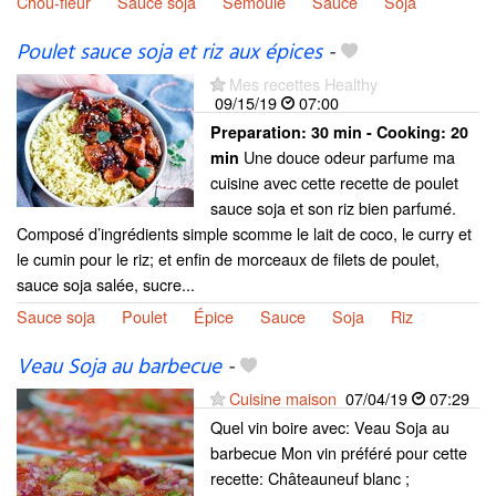
Chou-fleur
Sauce soja
Semoule
Sauce
Soja
Poulet sauce soja et riz aux épices
-
Mes recettes Healthy
09/15/19
07:00
Preparation:
30 min - Cooking:
20
Une douce odeur parfume ma
min
cuisine avec cette recette de poulet
sauce soja et son riz bien parfumé.
Composé d’ingrédients simple scomme le lait de coco, le curry et
le cumin pour le riz; et enfin de morceaux de filets de poulet,
sauce soja salée, sucre...
Sauce soja
Poulet
Épice
Sauce
Soja
Riz
Veau Soja au barbecue
-
Cuisine maison
07/04/19
07:29
Quel vin boire avec: Veau Soja au
barbecue Mon vin préféré pour cette
recette: Châteauneuf blanc ;