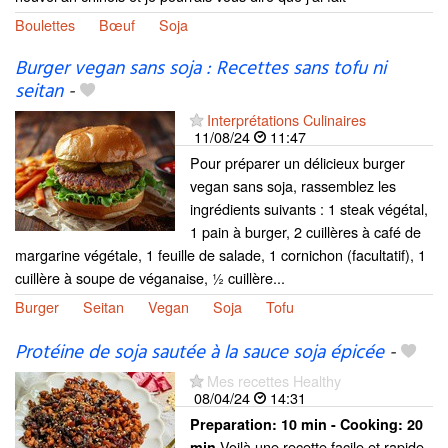
Boulettes
Bœuf
Soja
Burger vegan sans soja : Recettes sans tofu ni
seitan
-
Interprétations Culinaires
11/08/24
11:47
Pour préparer un délicieux burger
vegan sans soja, rassemblez les
ingrédients suivants : 1 steak végétal,
1 pain à burger, 2 cuillères à café de
margarine végétale, 1 feuille de salade, 1 cornichon (facultatif), 1
cuillère à soupe de véganaise, ½ cuillère...
Burger
Seitan
Vegan
Soja
Tofu
Protéine de soja sautée à la sauce soja épicée
-
Mes recettes Healthy
08/04/24
14:31
Preparation:
10 min - Cooking:
20
Voilà une recette facile et rapide
min