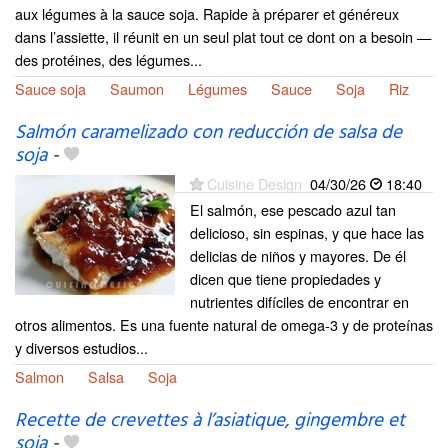
aux légumes à la sauce soja. Rapide à préparer et généreux
dans l’assiette, il réunit en un seul plat tout ce dont on a besoin —
des protéines, des légumes...
Sauce soja
Saumon
Légumes
Sauce
Soja
Riz
Salmón caramelizado con reducción de salsa de
soja
-
Cuisine Design
04/30/26
18:40
El salmón, ese pescado azul tan
delicioso, sin espinas, y que hace las
delicias de niños y mayores. De él
dicen que tiene propiedades y
nutrientes difíciles de encontrar en
otros alimentos. Es una fuente natural de omega-3 y de proteínas
y diversos estudios...
Salmon
Salsa
Soja
Recette de crevettes à l’asiatique, gingembre et
soja
-