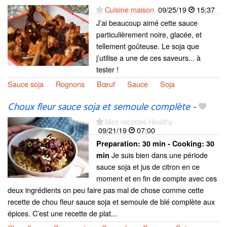
Cuisine maison
09/25/19
15:37
J’ai beaucoup aimé cette sauce
particulièrement noire, glacée, et
tellement goûteuse. Le soja que
j’utilise a une de ces saveurs... à
tester !
Sauce soja
Rognons
Bœuf
Sauce
Soja
Choux fleur sauce soja et semoule complète
-
Mes recettes Healthy
09/21/19
07:00
Preparation:
30 min - Cooking:
30
Je suis bien dans une période
min
sauce soja et jus de citron en ce
moment et en fin de compte avec ces
deux ingrédients on peu faire pas mal de chose comme cette
recette de chou fleur sauce soja et semoule de blé complète aux
épices. C’est une recette de plat...