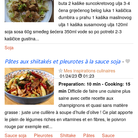
buta 2 kašike suncokretovog ulja 3-4
čena gnječenog belog luka 1 kašičica
đumbira u prahu 1 kašika maslinovog
ulja 1 kašika susamovog ulja 120ml
soja sosa 60g smeđeg šećera 350ml vode so po potrebi 2-3
kašičice gustina...
Soja
Pâtes aux shiitakés et pleurotes à la sauce soja
-
Mes inspirations culinaires
01/24/23
01:23
Preparation:
10 min - Cooking:
15
Difficile de faire une cuisine plus
min
saine avec cette recette aux
champignons et quasi sans matière
grasse : juste une cuillère à soupe d’huile d’olive ! Ce plat apporte
le plein de légumes riches en vitamines et en fibres, le poivron
rouge par exemple est...
Sauce soja
Pleurotes
Shiitake
Pâtes
Sauce