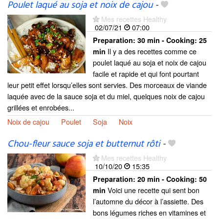
Poulet laqué au soja et noix de cajou
-
Mes recettes Healthy
02/07/21
07:00
Preparation:
30 min - Cooking:
25
Il y a des recettes comme ce
min
poulet laqué au soja et noix de cajou
facile et rapide et qui font pourtant
leur petit effet lorsqu’elles sont servies. Des morceaux de viande
laquée avec de la sauce soja et du miel, quelques noix de cajou
grillées et enrobées...
Noix de cajou
Poulet
Soja
Noix
Chou-fleur sauce soja et butternut rôti
-
Mes recettes Healthy
10/10/20
15:35
Preparation:
20 min - Cooking:
50
Voici une recette qui sent bon
min
l’automne du décor à l’assiette. Des
bons légumes riches en vitamines et