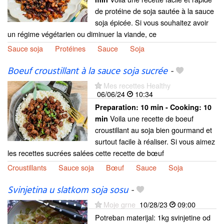
de protéine de soja sautée à la sauce
soja épicée. Si vous souhaitez avoir
un régime végétarien ou diminuer la viande, ce
Sauce soja
Protéines
Sauce
Soja
Boeuf croustillant à la sauce soja sucrée
-
Mes recettes Healthy
06/06/24
10:34
Preparation:
10 min - Cooking:
10
Voila une recette de boeuf
min
croustillant au soja bien gourmand et
surtout facile à réaliser. Si vous aimez
les recettes sucrées salées cette recette de bœuf
Croustillants
Sauce soja
Bœuf
Sauce
Soja
Svinjetina u slatkom soja sosu
-
Moje grne
10/28/23
09:00
Potreban materijal: 1kg svinjetine od