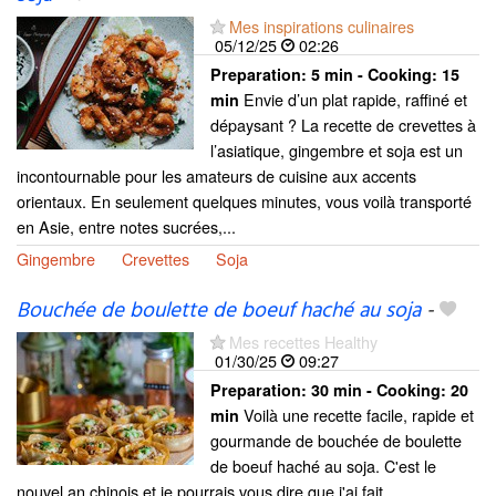
Mes inspirations culinaires
05/12/25
02:26
Preparation:
5 min - Cooking:
15
Envie d’un plat rapide, raffiné et
min
dépaysant ? La recette de crevettes à
l’asiatique, gingembre et soja est un
incontournable pour les amateurs de cuisine aux accents
orientaux. En seulement quelques minutes, vous voilà transporté
en Asie, entre notes sucrées,...
Gingembre
Crevettes
Soja
Bouchée de boulette de boeuf haché au soja
-
Mes recettes Healthy
01/30/25
09:27
Preparation:
30 min - Cooking:
20
Voilà une recette facile, rapide et
min
gourmande de bouchée de boulette
de boeuf haché au soja. C'est le
nouvel an chinois et je pourrais vous dire que j'ai fait