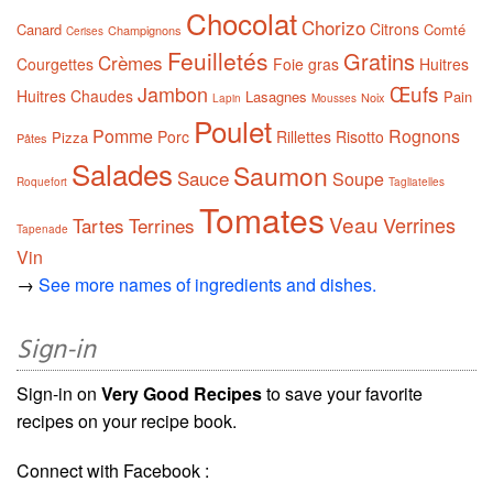
Chocolat
Chorizo
Citrons
Canard
Comté
Champignons
Cerises
Feuilletés
Gratins
Crèmes
Courgettes
Foie gras
Huitres
Œufs
Jambon
Huitres Chaudes
Lasagnes
Pain
Noix
Lapin
Mousses
Poulet
Pomme
Rognons
Porc
Rillettes
Risotto
Pizza
Pâtes
Salades
Saumon
Sauce
Soupe
Roquefort
Tagliatelles
Tomates
Veau
Verrines
Tartes
Terrines
Tapenade
Vin
→
See more names of ingredients and dishes.
Sign-in
Sign-in on
Very Good Recipes
to save your favorite
recipes on your recipe book.
Connect with Facebook :