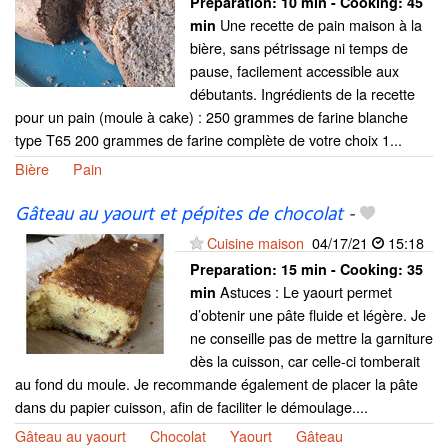
Preparation:
10 min - Cooking:
45
Une recette de pain maison à la
min
bière, sans pétrissage ni temps de
pause, facilement accessible aux
débutants. Ingrédients de la recette
pour un pain (moule à cake) : 250 grammes de farine blanche
type T65 200 grammes de farine complète de votre choix 1...
Bière
Pain
Gâteau au yaourt et pépites de chocolat
-
Cuisine maison
04/17/21
15:18
Preparation:
15 min - Cooking:
35
Astuces : Le yaourt permet
min
d’obtenir une pâte fluide et légère. Je
ne conseille pas de mettre la garniture
dès la cuisson, car celle-ci tomberait
au fond du moule. Je recommande également de placer la pâte
dans du papier cuisson, afin de faciliter le démoulage....
Gâteau au yaourt
Chocolat
Yaourt
Gâteau