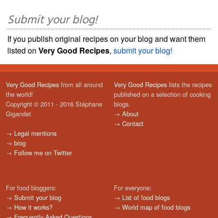
Submit your blog!
If you publish original recipes on your blog and want them
listed on
Very Good Recipes
,
submit your blog!
Very Good Recipes
from all around
Very Good Recipes
lists the recipes
the world!
published on a selection of cooking
Copyright © 2011 - 2016 Stéphane
blogs.
Gigandet
→
About
→
Contact
→
Legal mentions
→
blog
→
Follow me on Twitter
For food bloggers:
For everyone:
→
Submit your blog
→
List of food blogs
→
How it works?
→
World map of food blogs
→
Frequently Asked Questions