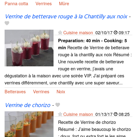
Panna cotta
Verrines
Mûre
Verrine de betterave rouge à la Chantilly aux noix
-
Cuisine maison
02/10/17
09:17
Preparation:
40 min - Cooking:
5
Recette de Verrine de betterave
min
rouge à la chantilly aux noix Résumé :
Une nouvelle recette de betterave
rouge en verrine, j’avais une
dégustation à la maison avec une soirée VIP. J’ai préparé ces
verrines différemment, une chantilly avec une super saveur...
Betteraves
Verrines
Noix
Verrine de chorizo
-
Cuisine maison
01/13/17
08:25
Recette de Verrine de chorizo
Résumé : J’aime beaucoup le chorizo
: doux, fort ou extra fort je les aime