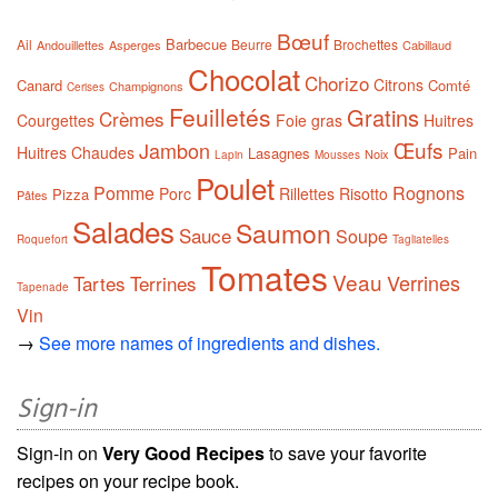
Bœuf
Barbecue
Ail
Beurre
Brochettes
Andouillettes
Asperges
Cabillaud
Chocolat
Chorizo
Citrons
Canard
Comté
Champignons
Cerises
Feuilletés
Gratins
Crèmes
Courgettes
Foie gras
Huitres
Œufs
Jambon
Huitres Chaudes
Lasagnes
Pain
Noix
Lapin
Mousses
Poulet
Pomme
Rognons
Porc
Rillettes
Risotto
Pizza
Pâtes
Salades
Saumon
Sauce
Soupe
Roquefort
Tagliatelles
Tomates
Veau
Verrines
Tartes
Terrines
Tapenade
Vin
→
See more names of ingredients and dishes.
Sign-in
Sign-in on
Very Good Recipes
to save your favorite
recipes on your recipe book.