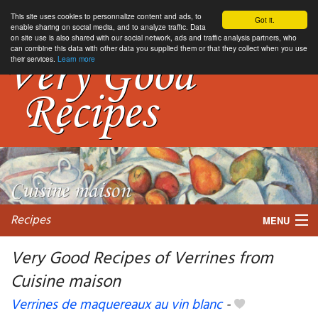
This site uses cookies to personnalize content and ads, to
Got it.
enable sharing on social media, and to analyze traffic. Data
on site use is also shared with our social network, ads and traffic analysis partners, who
can combine this data with other data you supplied them or that they collect when you use
their services.
Learn more
Recipes
MENU
Very Good Recipes of Verrines from
Cuisine maison
My favorite blogs
Verrines de maquereaux au vin blanc
-