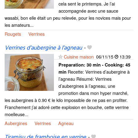
cela sent le printemps. Je l’ai
accompagnée avec une sauce
wasabi, bon elle était un peu relevée, pour les novices mais pour
les amateurs...
Rougets
Verrines
Verrines d’aubergine à l’agneau
-
Cuisine maison
06/11/15
13:39
Preparation:
30 min - Cooking:
45
Recette: Verrines d’aubergine à
min
l’agneau Résumé: Verrines
d’aubergines à l’agneau, une
promotion dans mon hyper marché,
les aubergines à 0.90 € le kilo impossible de ne pas en profiter.
Franchement j’ai adoré cette explosion en bouche, cette verrine
moelleuse...
Aubergines
Verrines
Agneau
Tiramisu de framboise en verrine
-