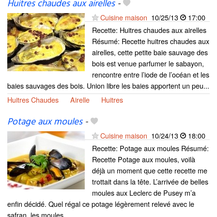
Huitres chaudes aux airelles
-
Cuisine maison
10/25/13
17:00
Recette: Huitres chaudes aux airelles
Résumé: Recette huitres chaudes aux
airelles, cette petite baie sauvage des
bois est venue parfumer le sabayon,
rencontre entre l’iode de l’océan et les
baies sauvages des bois. Union libre les baies apportent un peu...
Huitres Chaudes
Airelle
Huitres
Potage aux moules
-
Cuisine maison
10/24/13
18:00
Recette: Potage aux moules Résumé:
Recette Potage aux moules, voilà
déjà un moment que cette recette me
trottait dans la tête. L’arrivée de belles
moules aux Leclerc de Pusey m’a
enfin décidé. Quel régal ce potage légèrement relevé avec le
safran, les moules...