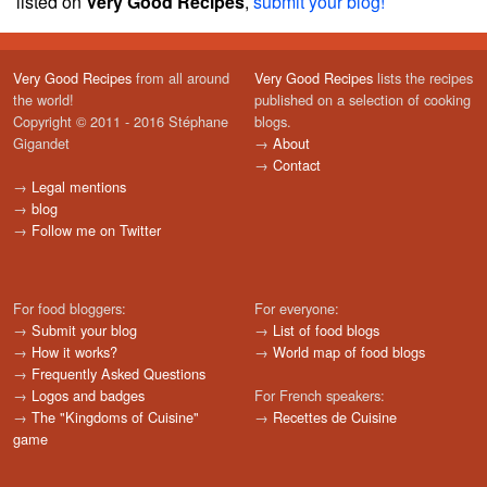
listed on
Very Good Recipes
,
submit your blog!
Very Good Recipes
from all around
Very Good Recipes
lists the recipes
the world!
published on a selection of cooking
Copyright © 2011 - 2016 Stéphane
blogs.
Gigandet
→
About
→
Contact
→
Legal mentions
→
blog
→
Follow me on Twitter
For food bloggers:
For everyone:
→
Submit your blog
→
List of food blogs
→
How it works?
→
World map of food blogs
→
Frequently Asked Questions
→
Logos and badges
For French speakers:
→
The "Kingdoms of Cuisine"
→
Recettes de Cuisine
game