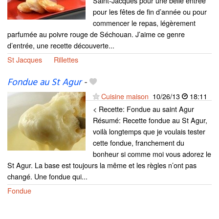
Saint-Jacques pour une belle entrée
pour les fêtes de fin d’année ou pour
commencer le repas, légèrement
parfumée au poivre rouge de Séchouan. J’aime ce genre
d’entrée, une recette découverte...
St Jacques
Rillettes
Fondue au St Agur
-
Cuisine maison
10/26/13
18:11
< Recette: Fondue au saint Agur
Résumé: Recette fondue au St Agur,
voilà longtemps que je voulais tester
cette fondue, franchement du
bonheur si comme moi vous adorez le
St Agur. La base est toujours la même et les règles n’ont pas
changé. Une fondue qui...
Fondue