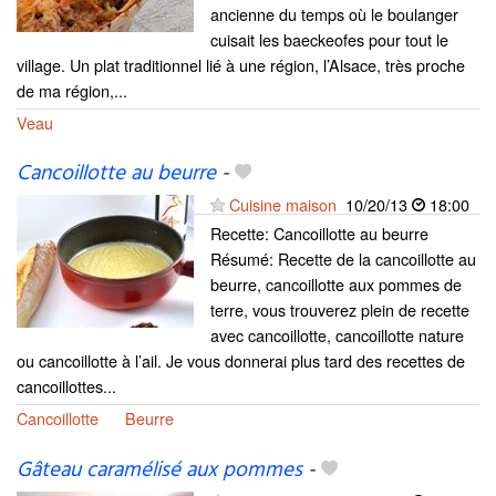
ancienne du temps où le boulanger
cuisait les baeckeofes pour tout le
village. Un plat traditionnel lié à une région, l’Alsace, très proche
de ma région,...
Veau
Cancoillotte au beurre
-
Cuisine maison
10/20/13
18:00
Recette: Cancoillotte au beurre
Résumé: Recette de la cancoillotte au
beurre, cancoillotte aux pommes de
terre, vous trouverez plein de recette
avec cancoillotte, cancoillotte nature
ou cancoillotte à l’ail. Je vous donnerai plus tard des recettes de
cancoillottes...
Cancoillotte
Beurre
Gâteau caramélisé aux pommes
-