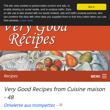
This site uses cookies to personnalize content and ads, to
Got it.
enable sharing on social media, and to analyze traffic. Data
on site use is also shared with our social network, ads and traffic analysis partners, who
can combine this data with other data you supplied them or that they collect when you use
their services.
Learn more
Recipes
MENU
Very Good Recipes from Cuisine maison
- 48
My favorite blogs
Omelette aux trompettes
-