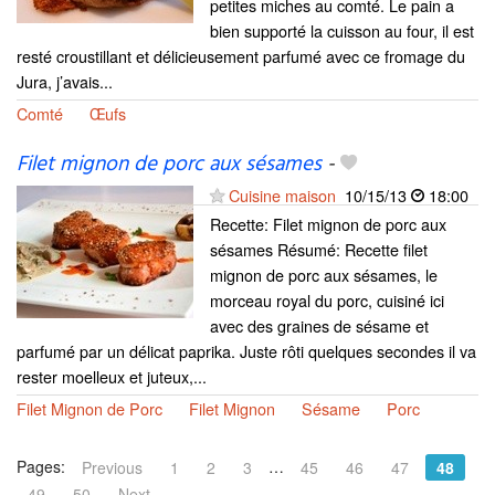
petites miches au comté. Le pain a
bien supporté la cuisson au four, il est
resté croustillant et délicieusement parfumé avec ce fromage du
Jura, j’avais...
Comté
Œufs
Filet mignon de porc aux sésames
-
Cuisine maison
10/15/13
18:00
Recette: Filet mignon de porc aux
sésames Résumé: Recette filet
mignon de porc aux sésames, le
morceau royal du porc, cuisiné ici
avec des graines de sésame et
parfumé par un délicat paprika. Juste rôti quelques secondes il va
rester moelleux et juteux,...
Filet Mignon de Porc
Filet Mignon
Sésame
Porc
Pages:
…
Previous
1
2
3
45
46
47
48
49
50
Next