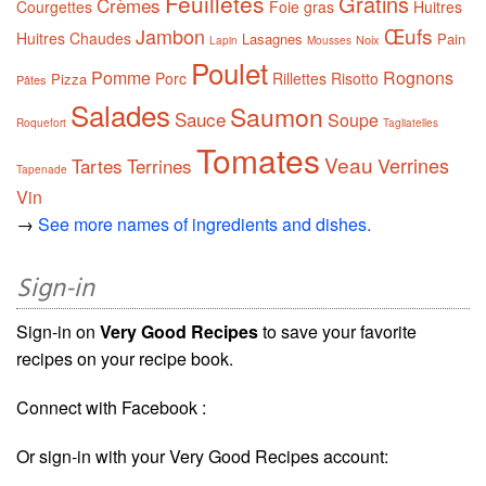
Feuilletés
Gratins
Crèmes
Courgettes
Foie gras
Huitres
Œufs
Jambon
Huitres Chaudes
Lasagnes
Pain
Noix
Lapin
Mousses
Poulet
Pomme
Rognons
Porc
Rillettes
Risotto
Pizza
Pâtes
Salades
Saumon
Sauce
Soupe
Roquefort
Tagliatelles
Tomates
Veau
Verrines
Tartes
Terrines
Tapenade
Vin
→
See more names of ingredients and dishes.
Sign-in
Sign-in on
Very Good Recipes
to save your favorite
recipes on your recipe book.
Connect with Facebook :
Or sign-in with your Very Good Recipes account: