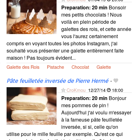
Preparation:
20 min
Bonsoir
mes petits chocolats ! Nous
voilà en plein période de
galettes des rois, et cette année
vous l'aurez certainement
compris en voyant toutes les photos Instagram, j'ai
souhaité vous présenter une galette entièrement faite
maison ! Pas toujours évident...
Galette des Rois
Pistache
Chocolat
Galette
Pâte feuilletée inversée de Pierre Hermé
-
CroKmou
12/27/14
18:00
Preparation:
20 min
Bonjour
mes pommes de pin !
Aujourd'hui j'ai voulu m'essayer
à la fameuse pâte feuilletée
inversée, si si, celle qu'on
utilise pour le mille feuille par exemple. Qu'est ce qui