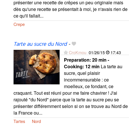
présenter une recette de crêpes un peu originale mais
dès qu'une recette se présentait à moi, je n'avais rien de
ce qu'il fallait...
Crepe
Tarte au sucre du Nord
-
CroKmou
01/26/15
17:43
Preparation:
20 min -
Cooking:
12 min
La tarte au
sucre, quel plaisir
incommensurable : ce
moelleux, ce fondant, ce
craquant. Tout est réuni pour me faire chavirer ! J'ai
rajouté "du Nord" parce que la tarte au sucre peu se
présenter différemment selon si on se trouve au Nord de
la France ou...
Tartes
Nord