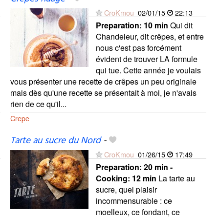
CroKmou
02/01/15
22:13
Preparation:
10 min
Qui dit
Chandeleur, dit crêpes, et entre
nous c'est pas forcément
évident de trouver LA formule
qui tue. Cette année je voulais
vous présenter une recette de crêpes un peu originale
mais dès qu'une recette se présentait à moi, je n'avais
rien de ce qu'il...
Crepe
Tarte au sucre du Nord
-
CroKmou
01/26/15
17:49
Preparation:
20 min -
Cooking:
12 min
La tarte au
sucre, quel plaisir
incommensurable : ce
moelleux, ce fondant, ce