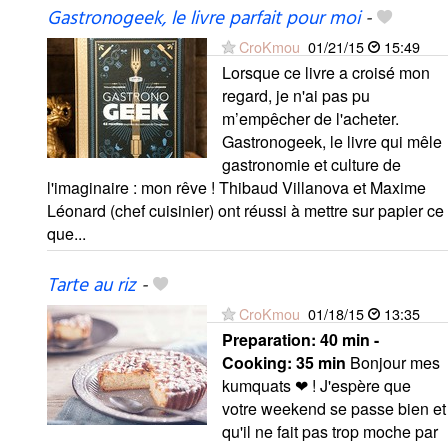
Gastronogeek, le livre parfait pour moi
-
CroKmou
01/21/15
15:49
Lorsque ce livre a croisé mon
regard, je n'ai pas pu
m’empêcher de l'acheter.
Gastronogeek, le livre qui mêle
gastronomie et culture de
l'imaginaire : mon rêve ! Thibaud Villanova et Maxime
Léonard (chef cuisinier) ont réussi à mettre sur papier ce
que...
Tarte au riz
-
CroKmou
01/18/15
13:35
Preparation:
40 min -
Cooking:
35 min
Bonjour mes
kumquats ❤ ! J'espère que
votre weekend se passe bien et
qu'il ne fait pas trop moche par