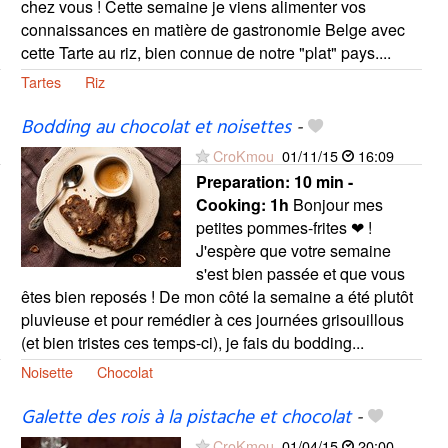
chez vous ! Cette semaine je viens alimenter vos
connaissances en matière de gastronomie Belge avec
cette Tarte au riz, bien connue de notre "plat" pays....
Tartes
Riz
Bodding au chocolat et noisettes
-
CroKmou
01/11/15
16:09
Preparation:
10 min -
Cooking:
1h
Bonjour mes
petites pommes-frites ❤ !
J'espère que votre semaine
s'est bien passée et que vous
êtes bien reposés ! De mon côté la semaine a été plutôt
pluvieuse et pour remédier à ces journées grisouillous
(et bien tristes ces temps-ci), je fais du bodding...
Noisette
Chocolat
Galette des rois à la pistache et chocolat
-
CroKmou
01/04/15
20:00