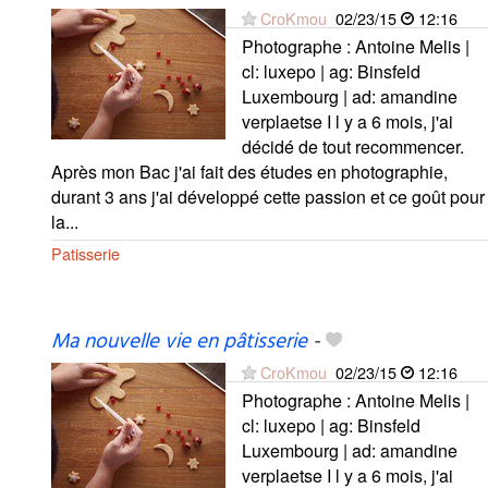
CroKmou
02/23/15
12:16
Photographe : Antoine Melis |
cl: luxepo | ag: Binsfeld
Luxembourg | ad: amandine
verplaetse I l y a 6 mois, j'ai
décidé de tout recommencer.
Après mon Bac j'ai fait des études en photographie,
durant 3 ans j'ai développé cette passion et ce goût pour
la...
Patisserie
Ma nouvelle vie en pâtisserie
-
CroKmou
02/23/15
12:16
Photographe : Antoine Melis |
cl: luxepo | ag: Binsfeld
Luxembourg | ad: amandine
verplaetse I l y a 6 mois, j'ai