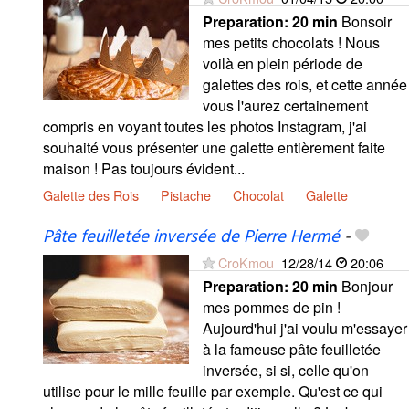
Preparation:
20 min
Bonsoir
mes petits chocolats ! Nous
voilà en plein période de
galettes des rois, et cette année
vous l'aurez certainement
compris en voyant toutes les photos Instagram, j'ai
souhaité vous présenter une galette entièrement faite
maison ! Pas toujours évident...
Galette des Rois
Pistache
Chocolat
Galette
Pâte feuilletée inversée de Pierre Hermé
-
CroKmou
12/28/14
20:06
Preparation:
20 min
Bonjour
mes pommes de pin !
Aujourd'hui j'ai voulu m'essayer
à la fameuse pâte feuilletée
inversée, si si, celle qu'on
utilise pour le mille feuille par exemple. Qu'est ce qui