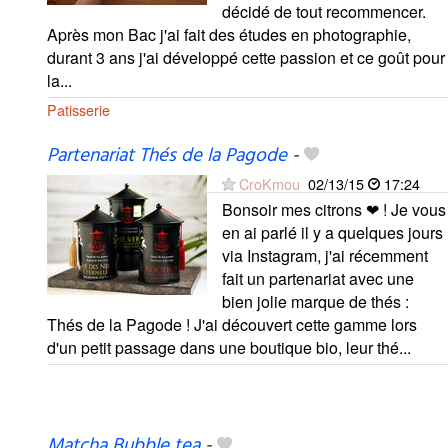
décidé de tout recommencer.
Après mon Bac j'ai fait des études en photographie,
durant 3 ans j'ai développé cette passion et ce goût pour
la...
Patisserie
Partenariat Thés de la Pagode
-
CroKmou
02/13/15
17:24
Bonsoir mes citrons ❤ ! Je vous
en ai parlé il y a quelques jours
via Instagram, j'ai récemment
fait un partenariat avec une
bien jolie marque de thés :
Thés de la Pagode ! J'ai découvert cette gamme lors
d'un petit passage dans une boutique bio, leur thé...
Matcha Bubble tea
-