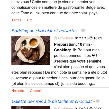
chez vous ! Cette semaine je viens alimenter vos
connaissances en matière de gastronomie Belge avec
cette Tarte au riz, bien connue de notre "plat" pays....
Tartes
Riz
Bodding au chocolat et noisettes
-
CroKmou
01/11/15
16:09
Preparation:
10 min -
Cooking:
1h
Bonjour mes
petites pommes-frites ❤ !
J'espère que votre semaine
s'est bien passée et que vous
êtes bien reposés ! De mon côté la semaine a été plutôt
pluvieuse et pour remédier à ces journées grisouillous
(et bien tristes ces temps-ci), je fais du bodding...
Noisette
Chocolat
Galette des rois à la pistache et chocolat
-
CroKmou
01/04/15
20:00