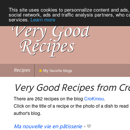
This site uses cookies to personnalize content and ads, 
social network, ads and traffic analysis partners, who c
services.
Learn more
Recipes
My favorite blogs
Very Good Recipes from C
There are 262 recipes on the blog
CroKmou
.
Click on the title of a recipe or the photo of a dish to read 
author's blog.
Ma nouvelle vie en pâtisserie
-