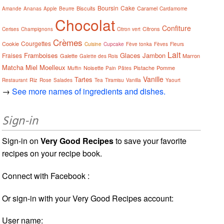
Boursin
Cake
Biscuits
Caramel
Amande
Ananas
Apple
Beurre
Cardamome
Chocolat
Confiture
Citrons
Cerises
Champignons
Citron vert
Crèmes
Courgettes
Cookie
Cuisine
Cupcake
Fève tonka
Fèves
Fleurs
Lait
Framboises
Glaces
Jambon
Fraises
Galette
Marron
Galette des Rois
Matcha
Miel
Moelleux
Noisette
Pistache
Pomme
Muffin
Pain
Pâtes
Vanille
Tartes
Riz
Restaurant
Rose
Salades
Tea
Tiramisu
Vanilla
Yaourt
→
See more names of ingredients and dishes.
Sign-in
Sign-in on
Very Good Recipes
to save your favorite
recipes on your recipe book.
Connect with Facebook :
Or sign-in with your Very Good Recipes account:
User name: