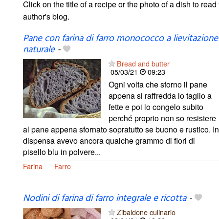
Click on the title of a recipe or the photo of a dish to read 
author's blog.
Pane con farina di farro monococco a lievitazione
naturale
-
Bread and butter
05/03/21
09:23
Ogni volta che sforno il pane
appena si raffredda lo taglio a
fette e poi lo congelo subito
perché proprio non so resistere
al pane appena sfornato sopratutto se buono e rustico. In
dispensa avevo ancora qualche grammo di fiori di
pisello blu in polvere...
Farina
Farro
Nodini di farina di farro integrale e ricotta
-
Zibaldone culinario