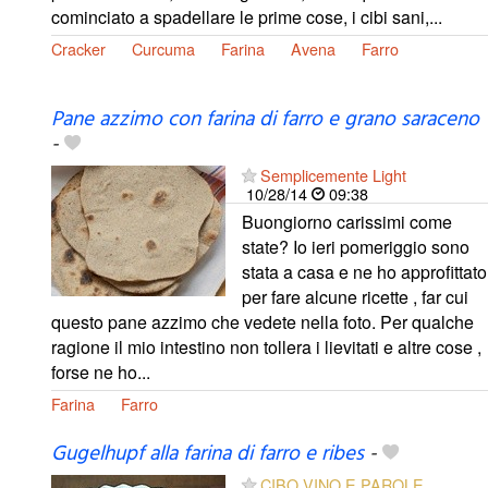
cominciato a spadellare le prime cose, i cibi sani,...
Cracker
Curcuma
Farina
Avena
Farro
Pane azzimo con farina di farro e grano saraceno
-
Semplicemente Light
10/28/14
09:38
Buongiorno carissimi come
state? Io ieri pomeriggio sono
stata a casa e ne ho approfittato
per fare alcune ricette , far cui
questo pane azzimo che vedete nella foto. Per qualche
ragione il mio intestino non tollera i lievitati e altre cose ,
forse ne ho...
Farina
Farro
Gugelhupf alla farina di farro e ribes
-
CIBO VINO E PAROLE ...