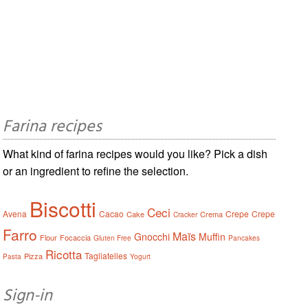
Farina recipes
What kind of farina recipes would you like? Pick a dish
or an ingredient to refine the selection.
Biscotti
Ceci
Avena
Cacao
Crepe
Crepe
Cake
Crema
Cracker
Farro
Maïs
Gnocchi
Muffin
Flour
Focaccia
Gluten Free
Pancakes
Ricotta
Tagliatelles
Pizza
Pasta
Yogurt
Sign-in