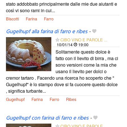
stato addobbato principalmente dalle mie due aiutanti e
così vi sono rami in cui...
Biscotti
Farina
Farro
Gugelhupf alla farina di farro e ribes
-
CIBO VINO E PAROLE ...
10/01/14
19:00
Solitamente questo dolce è
fatto con il lievito di birra , ma ci
sono versioni come la mia che
usano il lievito per dolci o
cremor tartaro . Facendo una ricerca ho scoperto che "
Gugelhupf" è lo stampo dove si fa cuocere questo dolce
, significa turbante...
Gugelhupf
Farina
Farro
Ribes
Gugelhupf con farina di farro e ribes
-
CIBO VINO E PAROLE ...