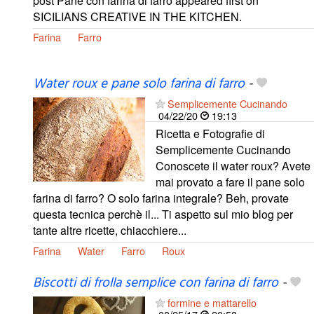
post Pane con farina di farro appeared first on
SICILIANS CREATIVE IN THE KITCHEN.
Farina
Farro
Water roux e pane solo farina di farro
-
Semplicemente Cucinando
04/22/20
19:13
Ricetta e Fotografie di
Semplicemente Cucinando
Conoscete il water roux? Avete
mai provato a fare il pane solo
farina di farro? O solo farina integrale? Beh, provate
questa tecnica perchè il... Ti aspetto sul mio blog per
tante altre ricette, chiacchiere...
Farina
Water
Farro
Roux
Biscotti di frolla semplice con farina di farro
-
formine e mattarello