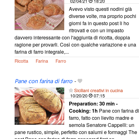
02/04/21
18:20
Avevo visto questi nodini già
diverse volte, ma proprio pochi
giorni fa in questo post li ho
ritrovati e con un impasto
davvero interessante con l'aggiunta di ricotta, doppia
ragione per provarli. Così con qualche variazione e una
farina di farro integrale,...
Ricotta
Farina
Farro
Pane con farina di farro
-
Siciliani creativi in cucina
10/20/20
07:15
Preparation:
30 min -
Cooking:
1h
Pane con farina di
farro, fatto con lievito madre e
semola Senatore Cappelli: un
pane rustico, simple, perfetto con salumi e formaggi The