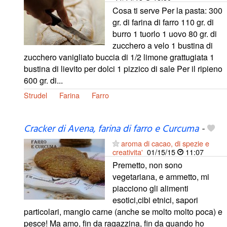
Cosa ti serve Per la pasta: 300
gr. di farina di farro 110 gr. di
burro 1 tuorlo 1 uovo 80 gr. di
zucchero a velo 1 bustina di
zucchero vanigliato buccia di 1/2 limone grattugiata 1
bustina di lievito per dolci 1 pizzico di sale Per il ripieno
600 gr. di...
Strudel
Farina
Farro
Cracker di Avena, farina di farro e Curcuma
-
aroma di cacao, di spezie e
creativita'
01/15/15
11:07
Premetto, non sono
vegetariana, e ammetto, mi
piacciono gli alimenti
esotici,cibi etnici, sapori
particolari, mangio carne (anche se molto molto poca) e
pesce! Ma amo, fin da ragazzina, fin da quando ho