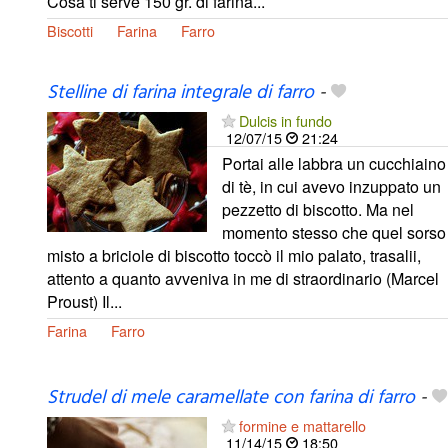
Cosa ti serve 150 gr. di farina...
Biscotti
Farina
Farro
Stelline di farina integrale di farro
-
Dulcis in fundo
12/07/15
21:24
Portai alle labbra un cucchiaino
di tè, in cui avevo inzuppato un
pezzetto di biscotto. Ma nel
momento stesso che quel sorso
misto a briciole di biscotto toccò il mio palato, trasalii,
attento a quanto avveniva in me di straordinario (Marcel
Proust) Il...
Farina
Farro
Strudel di mele caramellate con farina di farro
-
formine e mattarello
11/14/15
18:50