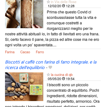
in Via delle Rose
12/02/20
12:28
Prima che questo Covid ci
sconbussolasse tutta la vita e
comunque costretti a
riorganizzarci meglio per le
nostre attività abituali io, in fatto di lievitati ero una frana.
Si, certo facevo il pane, la pizza ed altre cose ma ne ero
ogni volta un po’ spaventata....
Farina
Cacao
Farro
Biscotti al caffè con farina di farro integrale. e la
ricerca dell'equilibrio
-
la cucina di qb
05/05/20
19:54
I biscotti sono un piccolo
concentrato di equilibrio. Pochi
ingredienti, ridotte dimensioni,
risultato perfetto, armonico. Ora
non intendo i biscottoni americani, deliziosi, per carità,