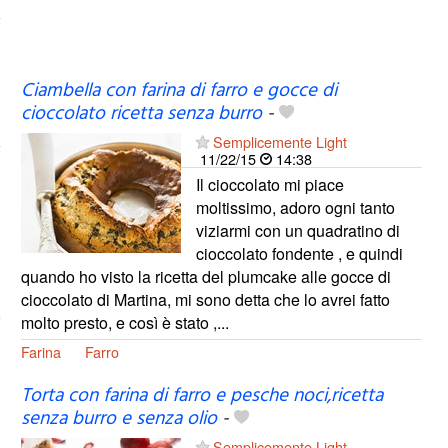
Ciambella con farina di farro e gocce di
cioccolato ricetta senza burro
-
Semplicemente Light
11/22/15
14:38
Il cioccolato mi piace
moltissimo, adoro ogni tanto
viziarmi con un quadratino di
cioccolato fondente , e quindi
quando ho visto la ricetta del plumcake alle gocce di
cioccolato di Martina, mi sono detta che lo avrei fatto
molto presto, e così è stato ,...
Farina
Farro
Torta con farina di farro e pesche noci,ricetta
senza burro e senza olio
-
Semplicemente Light