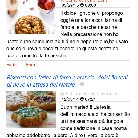
05/29/15
08:00
Il dolce light che vi propongo
oggi è una torta con farina di
farro e le pesche nettarine .
Nella preparazione non ho
usato burro come mia abitudine e neppure olio,ho usato
due sole uova e poco zucchero, In questa ricetta ho
usato come frutta le pesche...
Farina
Farro
Biscotti con farina di farro e arancia: dolci fiocchi
di neve in attesa del Natale
-
Puffin in cucina e non solo...
12/09/14
07:21
Buon martedì!! La festa
dell'Immacolata ci ha consentito
un fine settimana più lungo e
come tradizione in casa nostra
abbiamo addobbato l'albero. A dire il vero l'albero è