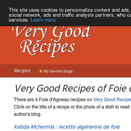
This site uses cookies to personnalize content and ads, 
social network, ads and traffic analysis partners, who c
services.
Learn more
Recipes
My favorite blogs
Very Good Recipes of Foie
There are 4 Foie d'Agneau recipes on
Very Good Recip
Click on the title of a recipe or the photo of a dish to read 
author's blog.
Kebda Mchermla : recette algérienne de foie