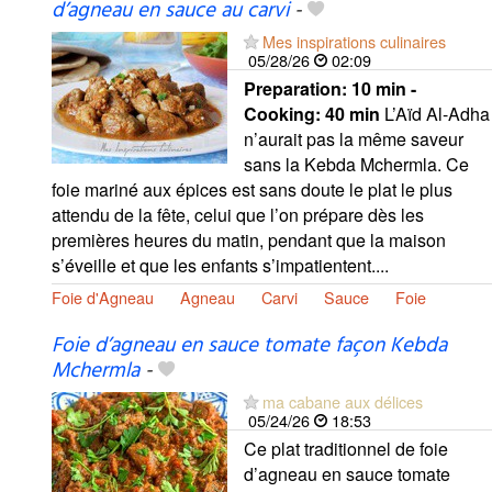
d’agneau en sauce au carvi
-
Mes inspirations culinaires
05/28/26
02:09
Preparation:
10 min -
Cooking:
40 min
L’Aïd Al-Adha
n’aurait pas la même saveur
sans la Kebda Mchermla. Ce
foie mariné aux épices est sans doute le plat le plus
attendu de la fête, celui que l’on prépare dès les
premières heures du matin, pendant que la maison
s’éveille et que les enfants s’impatientent....
Foie d'Agneau
Agneau
Carvi
Sauce
Foie
Foie d’agneau en sauce tomate façon Kebda
Mchermla
-
ma cabane aux délices
05/24/26
18:53
Ce plat traditionnel de foie
d’agneau en sauce tomate