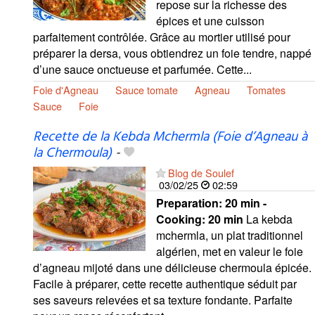
repose sur la richesse des
épices et une cuisson
parfaitement contrôlée. Grâce au mortier utilisé pour
préparer la dersa, vous obtiendrez un foie tendre, nappé
d’une sauce onctueuse et parfumée. Cette...
Foie d'Agneau
Sauce tomate
Agneau
Tomates
Sauce
Foie
Recette de la Kebda Mchermla (Foie d’Agneau à
la Chermoula)
-
Blog de Soulef
03/02/25
02:59
Preparation:
20 min -
Cooking:
20 min
La kebda
mchermla, un plat traditionnel
algérien, met en valeur le foie
d’agneau mijoté dans une délicieuse chermoula épicée.
Facile à préparer, cette recette authentique séduit par
ses saveurs relevées et sa texture fondante. Parfaite