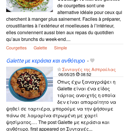
de courgettes sont une
alternative idéale pour ceux qui
cherchent à manger plus sainement. Faciles à préparer,
croustillantes à l’extérieur et moelleuses à l’intérieur,
elles conviennent aussi bien aux repas du quotidien
qu’aux brunchs du week-end....
Courgettes
Galette
Simple
Galette με κεράσια και ανθότυρο
-
Συνταγές της Ασπρούλας
06/05/25
08:52
Όπως έχω ξαναγράψει η
Galette είναι ένα είδος
τάρτας ανοιχτής η οποία
δεν είναι απαραίτητο να
ψηθεί σε ταρτιέρα, μπορούμε να την ψήσουμε
πάνω σε λαμαρίνα στρωμένη με χαρτί
ψησίματος.… The post Galette με κεράσια και
ανθότυρο. first appeared on Συνταγές...