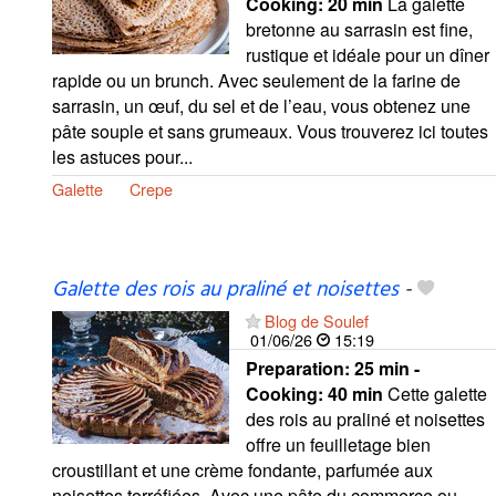
Cooking:
20 min
La galette
bretonne au sarrasin est fine,
rustique et idéale pour un dîner
rapide ou un brunch. Avec seulement de la farine de
sarrasin, un œuf, du sel et de l’eau, vous obtenez une
pâte souple et sans grumeaux. Vous trouverez ici toutes
les astuces pour...
Galette
Crepe
Galette des rois au praliné et noisettes
-
Blog de Soulef
01/06/26
15:19
Preparation:
25 min -
Cooking:
40 min
Cette galette
des rois au praliné et noisettes
offre un feuilletage bien
croustillant et une crème fondante, parfumée aux
noisettes torréfiées. Avec une pâte du commerce ou