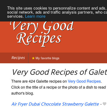
This site uses cookies to personnalize content and ads, 
social network, ads and traffic analysis partners, who c
services.
Learn more
Recipes
My favorite blogs
Very Good Recipes of Gale
There are 424 Galette recipes on
Very Good Recipes
.
Click on the title of a recipe or the photo of a dish to read 
author's blog.
Air Fryer Dubai Chocolate Strawberry Galette
-