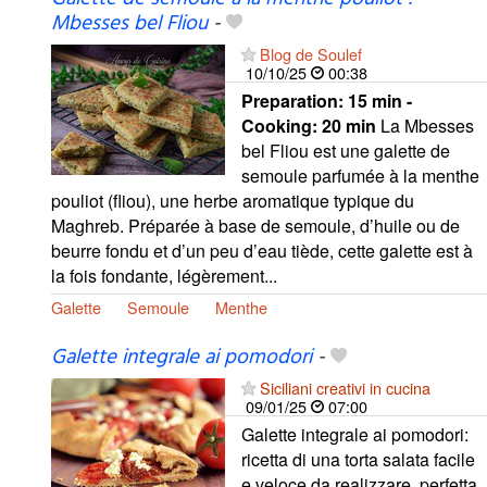
Mbesses bel Fliou
-
Blog de Soulef
10/10/25
00:38
Preparation:
15 min -
Cooking:
20 min
La Mbesses
bel Fliou est une galette de
semoule parfumée à la menthe
pouliot (fliou), une herbe aromatique typique du
Maghreb. Préparée à base de semoule, d’huile ou de
beurre fondu et d’un peu d’eau tiède, cette galette est à
la fois fondante, légèrement...
Galette
Semoule
Menthe
Galette integrale ai pomodori
-
Siciliani creativi in cucina
09/01/25
07:00
Galette integrale ai pomodori:
ricetta di una torta salata facile
e veloce da realizzare, perfetta