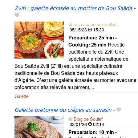
Zviti : galette écrasée au mortier de Bou Saâda
-
ma cabane aux délices
05/15/26
15:30
Preparation:
25 min -
Cooking:
25 min
Recette
traditionnelle du Zviti Une
spécialité emblématique de
Bou Saâda Zviti (Z’fiti) est une spécialité culinaire
traditionnelle de Bou Saâda des hauts plateaux
d’Algérie. C’est une galette écrasée au mortier avec une
préparation très relevée au piment,...
Galette
Galette bretonne ou crêpes au sarrasin
-
Blog de Soulef
02/01/26
02:14
Preparation:
10 min -