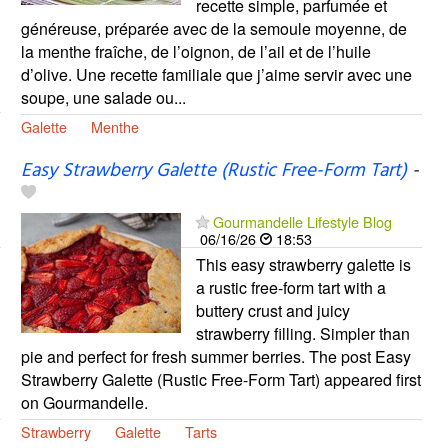
recette simple, parfumée et
généreuse, préparée avec de la semoule moyenne, de
la menthe fraîche, de l’oignon, de l’ail et de l’huile
d’olive. Une recette familiale que j’aime servir avec une
soupe, une salade ou...
Galette
Menthe
Easy Strawberry Galette (Rustic Free-Form Tart)
-
Gourmandelle Lifestyle Blog
06/16/26
18:53
This easy strawberry galette is
a rustic free-form tart with a
buttery crust and juicy
strawberry filling. Simpler than
pie and perfect for fresh summer berries. The post Easy
Strawberry Galette (Rustic Free-Form Tart) appeared first
on Gourmandelle.
Strawberry
Galette
Tarts