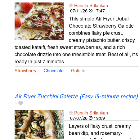
Runnin Srilankan
07/11/26
17:47
This simple Air Fryer Dubai
Chocolate Strawberry Galette
combines flaky pie crust,
creamy pistachio butter, crispy
toasted kataifi, fresh sweet strawberries, and a rich
chocolate drizzle into one irresistible treat. Best of all, it's
ready in just 7 minutes...
Strawberry
Chocolate
Galette
Air Fryer Zucchini Galette (Easy 15-minute recipe)
-
Runnin Srilankan
07/07/26
19:09
Layers of flaky crust, creamy
bean dip, and rosemary-