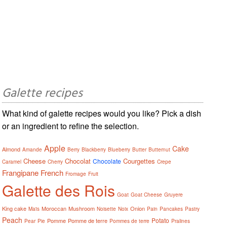
Galette recipes
What kind of galette recipes would you like? Pick a dish
or an ingredient to refine the selection.
Apple
Cake
Almond
Amande
Berry
Blackberry
Blueberry
Butter
Butternut
Cheese
Chocolat
Courgettes
Chocolate
Caramel
Cherry
Crepe
Frangipane
French
Fromage
Fruit
Galette des Rois
Goat
Goat Cheese
Gruyere
King cake
Moroccan
Mushroom
Onion
Maïs
Noisette
Noix
Pain
Pancakes
Pastry
Peach
Potato
Pomme
Pomme de terre
Pear
Pie
Pommes de terre
Pralines