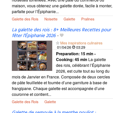
maison, vous obtenez une galette dorée, facile à monter,
parfaite pour l’Épiphanie...
Galette des Rois
Noisette
Galette
Pralines
La galette des rois : 8+ Meilleures Recettes pour
fêter l’Épiphanie 2026
-
Mes inspirations culinaires
01/04/26
03:29
Preparation:
15 min -
Cooking:
45 min
La galette
des rois, célébrant l’Épiphanie
2026, est cuite tout au long du
mois de Janvier en France. Composée de deux cercles
de pâte feuilletée et fourrée d’une garniture à base de
frangipane. Chaque galette est accompagnée d’une
couronne et contient...
Galette des Rois
Galette
Galette de semoule à la menthe pouliot :