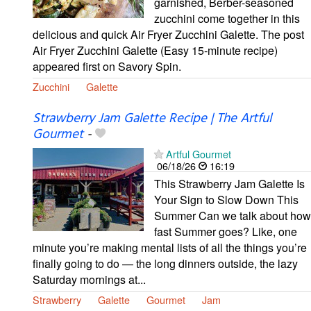
garnished, Berber-seasoned
zucchini come together in this
delicious and quick Air Fryer Zucchini Galette. The post
Air Fryer Zucchini Galette (Easy 15-minute recipe)
appeared first on Savory Spin.
Zucchini
Galette
Strawberry Jam Galette Recipe | The Artful
Gourmet
-
Artful Gourmet
06/18/26
16:19
This Strawberry Jam Galette Is
Your Sign to Slow Down This
Summer Can we talk about how
fast Summer goes? Like, one
minute you’re making mental lists of all the things you’re
finally going to do — the long dinners outside, the lazy
Saturday mornings at...
Strawberry
Galette
Gourmet
Jam