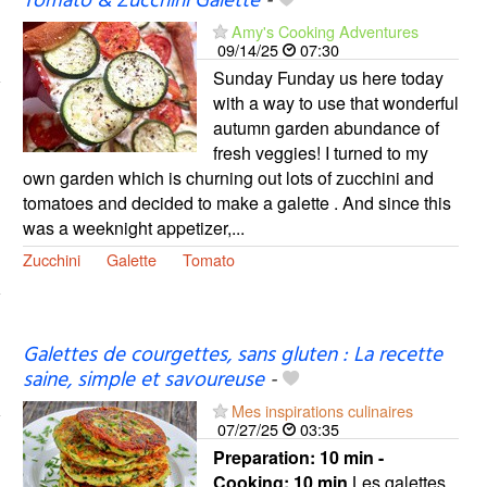
Tomato & Zucchini Galette
-
Amy's Cooking Adventures
09/14/25
07:30
Sunday Funday us here today
with a way to use that wonderful
autumn garden abundance of
fresh veggies! I turned to my
own garden which is churning out lots of zucchini and
tomatoes and decided to make a galette . And since this
was a weeknight appetizer,...
Zucchini
Galette
Tomato
Galettes de courgettes, sans gluten : La recette
saine, simple et savoureuse
-
Mes inspirations culinaires
07/27/25
03:35
Preparation:
10 min -
Cooking:
10 min
Les galettes