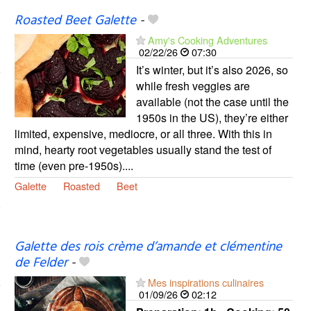
Roasted Beet Galette
-
Amy's Cooking Adventures
02/22/26
07:30
It’s winter, but it’s also 2026, so
while fresh veggies are
available (not the case until the
1950s in the US), they’re either
limited, expensive, mediocre, or all three. With this in
mind, hearty root vegetables usually stand the test of
time (even pre-1950s)....
Galette
Roasted
Beet
Galette des rois crème d’amande et clémentine
de Felder
-
Mes inspirations culinaires
01/09/26
02:12