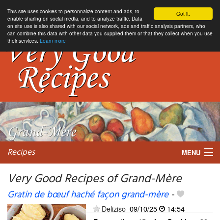
This site uses cookies to personnalize content and ads, to
Got it.
enable sharing on social media, and to analyze traffic. Data
on site use is also shared with our social network, ads and traffic analysis partners, who
can combine this data with other data you supplied them or that they collect when you use
their services.
Learn more
Recipes
MENU
Very Good Recipes of Grand-Mère
Gratin de bœuf haché façon grand-mère
-
My favorite blogs
Deliziso
09/10/25
14:54