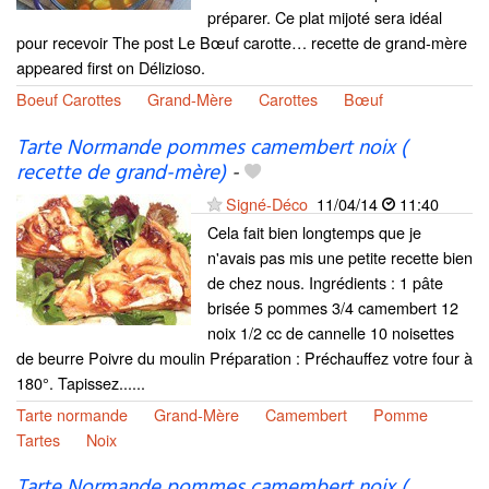
préparer. Ce plat mijoté sera idéal
pour recevoir The post Le Bœuf carotte… recette de grand-mère
appeared first on Délizioso.
Boeuf Carottes
Grand-Mère
Carottes
Bœuf
Tarte Normande pommes camembert noix (
recette de grand-mère)
-
Signé-Déco
11/04/14
11:40
Cela fait bien longtemps que je
n'avais pas mis une petite recette bien
de chez nous. Ingrédients : 1 pâte
brisée 5 pommes 3/4 camembert 12
noix 1/2 cc de cannelle 10 noisettes
de beurre Poivre du moulin Préparation : Préchauffez votre four à
180°. Tapissez......
Tarte normande
Grand-Mère
Camembert
Pomme
Tartes
Noix
Tarte Normande pommes camembert noix (