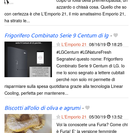
azzardo o chissà cosa. Quello che so
con certezza è che L'Emporio 21, il mio amatissimo Emporio 21,
ha stirato le...
Frigorifero Combinato Serie 9 Centum di lg
-
L'Emporio 21
08/16/19
18:25
#LGCentum #LGNatureFresh
Segnatevi questo nome: Frigorifero
Combinato Serie 9 Centum di LG. Io
me lo sono segnato a lettere cubitali
perché non solo mi permette di
risparmiare sulla spesa quotidiana grazie alla tecnologia Linear
Cooling, perfetta per mantenere...
Biscotti all'olio di oliva e agrumi
-
L'Emporio 21
05/30/19
13:52
Voi la conoscete una Furia? Come chi
è Furia! E' la versione femminile