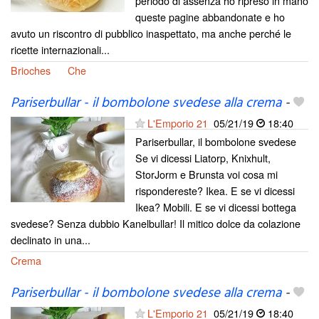
periodo di assenza ho ripreso in mano
queste pagine abbandonate e ho
avuto un riscontro di pubblico inaspettato, ma anche perché le
ricette internazionali...
Brioches
Che
Pariserbullar - il bombolone svedese alla crema
-
L'Emporio 21
05/21/19
18:40
Pariserbullar, il bombolone svedese
Se vi dicessi Liatorp, Knixhult,
StorJorm e Brunsta voi cosa mi
rispondereste? Ikea. E se vi dicessi
Ikea? Mobili. E se vi dicessi bottega
svedese? Senza dubbio Kanelbullar! Il mitico dolce da colazione
declinato in una...
Crema
Pariserbullar - il bombolone svedese alla crema
-
L'Emporio 21
05/21/19
18:40