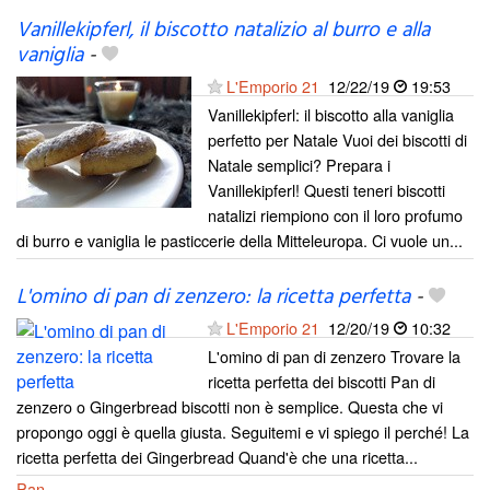
Vanillekipferl, il biscotto natalizio al burro e alla
vaniglia
-
L'Emporio 21
12/22/19
19:53
Vanillekipferl: il biscotto alla vaniglia
perfetto per Natale Vuoi dei biscotti di
Natale semplici? Prepara i
Vanillekipferl! Questi teneri biscotti
natalizi riempiono con il loro profumo
di burro e vaniglia le pasticcerie della Mitteleuropa. Ci vuole un...
L'omino di pan di zenzero: la ricetta perfetta
-
L'Emporio 21
12/20/19
10:32
L'omino di pan di zenzero Trovare la
ricetta perfetta dei biscotti Pan di
zenzero o Gingerbread biscotti non è semplice. Questa che vi
propongo oggi è quella giusta. Seguitemi e vi spiego il perché! La
ricetta perfetta dei Gingerbread Quand'è che una ricetta...
Pan