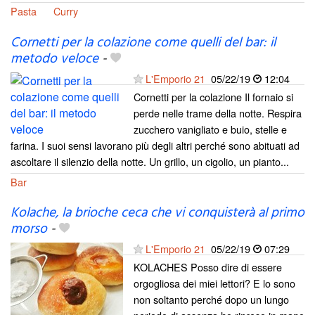
Pasta
Curry
Cornetti per la colazione come quelli del bar: il
metodo veloce
-
L'Emporio 21
05/22/19
12:04
Cornetti per la colazione Il fornaio si
perde nelle trame della notte. Respira
zucchero vanigliato e buio, stelle e
farina. I suoi sensi lavorano più degli altri perché sono abituati ad
ascoltare il silenzio della notte. Un grillo, un cigolio, un pianto...
Bar
Kolache, la brioche ceca che vi conquisterà al primo
morso
-
L'Emporio 21
05/22/19
07:29
KOLACHES Posso dire di essere
orgogliosa dei miei lettori? E lo sono
non soltanto perché dopo un lungo