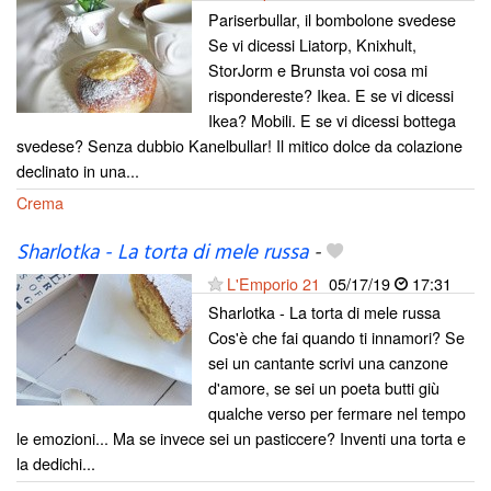
Pariserbullar, il bombolone svedese
Se vi dicessi Liatorp, Knixhult,
StorJorm e Brunsta voi cosa mi
rispondereste? Ikea. E se vi dicessi
Ikea? Mobili. E se vi dicessi bottega
svedese? Senza dubbio Kanelbullar! Il mitico dolce da colazione
declinato in una...
Crema
Sharlotka - La torta di mele russa
-
L'Emporio 21
05/17/19
17:31
Sharlotka - La torta di mele russa
Cos'è che fai quando ti innamori? Se
sei un cantante scrivi una canzone
d'amore, se sei un poeta butti giù
qualche verso per fermare nel tempo
le emozioni... Ma se invece sei un pasticcere? Inventi una torta e
la dedichi...