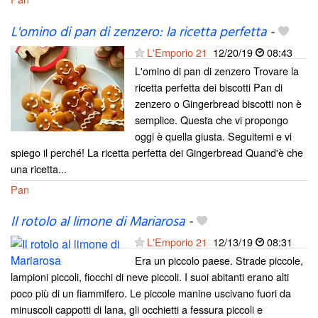
L'omino di pan di zenzero: la ricetta perfetta
-
L'Emporio 21
12/20/19
08:43
L'omino di pan di zenzero Trovare la
ricetta perfetta dei biscotti Pan di
zenzero o Gingerbread biscotti non è
semplice. Questa che vi propongo
oggi è quella giusta. Seguitemi e vi
spiego il perché! La ricetta perfetta dei Gingerbread Quand'è che
una ricetta...
Pan
Il rotolo al limone di Mariarosa
-
L'Emporio 21
12/13/19
08:31
Era un piccolo paese. Strade piccole,
lampioni piccoli, fiocchi di neve piccoli. I suoi abitanti erano alti
poco più di un fiammifero. Le piccole manine uscivano fuori da
minuscoli cappotti di lana, gli occhietti a fessura piccoli e