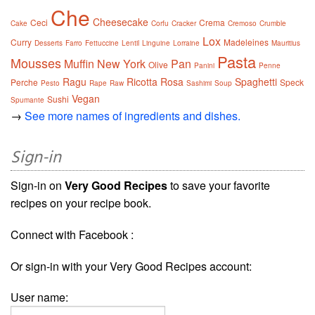
Che
Cheesecake
Ceci
Crema
Cake
Corfu
Cracker
Cremoso
Crumble
Lox
Curry
Madeleines
Desserts
Farro
Fettuccine
Lentil
Linguine
Lorraine
Mauritius
Pasta
Mousses
Muffin
New York
Pan
Olive
Panini
Penne
Ragu
Ricotta
Rosa
Spaghetti
Perche
Speck
Pesto
Rape
Raw
Sashimi
Soup
Vegan
Sushi
Spumante
→
See more names of ingredients and dishes.
Sign-in
Sign-in on
Very Good Recipes
to save your favorite
recipes on your recipe book.
Connect with Facebook :
Or sign-in with your Very Good Recipes account:
User name: