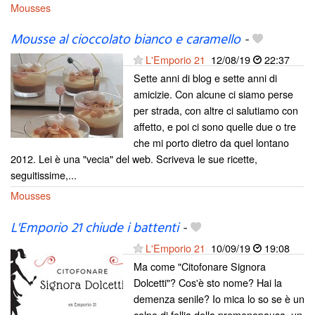
Mousses
Mousse al cioccolato bianco e caramello
-
L'Emporio 21
12/08/19
22:37
Sette anni di blog e sette anni di
amicizie. Con alcune ci siamo perse
per strada, con altre ci salutiamo con
affetto, e poi ci sono quelle due o tre
che mi porto dietro da quel lontano
2012. Lei è una "vecia" del web. Scriveva le sue ricette,
seguitissime,...
Mousses
L'Emporio 21 chiude i battenti
-
L'Emporio 21
10/09/19
19:08
Ma come "Citofonare Signora
Dolcetti"? Cos'è sto nome? Hai la
demenza senile? Io mica lo so se è un
colpo di follia della premenopausa, un