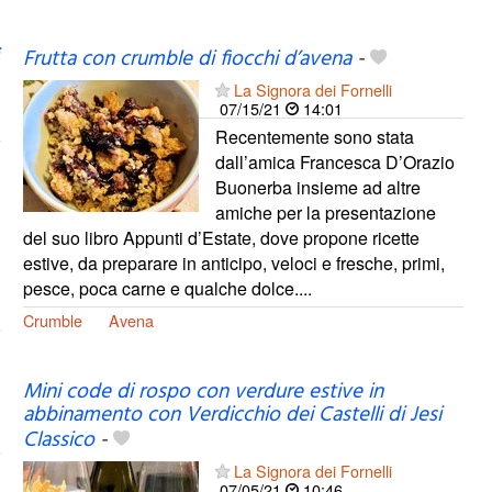
Frutta con crumble di fiocchi d’avena
-
La Signora dei Fornelli
07/15/21
14:01
Recentemente sono stata
dall’amica Francesca D’Orazio
Buonerba insieme ad altre
amiche per la presentazione
del suo libro Appunti d’Estate, dove propone ricette
estive, da preparare in anticipo, veloci e fresche, primi,
pesce, poca carne e qualche dolce....
Crumble
Avena
Mini code di rospo con verdure estive in
abbinamento con Verdicchio dei Castelli di Jesi
Classico
-
La Signora dei Fornelli
07/05/21
10:46