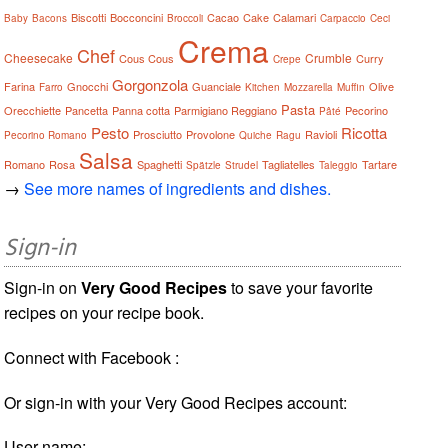
Biscotti
Bocconcini
Cacao
Cake
Calamari
Baby
Bacons
Broccoli
Carpaccio
Ceci
Crema
Chef
Cheesecake
Crumble
Cous Cous
Curry
Crepe
Gorgonzola
Farina
Gnocchi
Guanciale
Olive
Farro
Kitchen
Mozzarella
Muffin
Pasta
Orecchiette
Pancetta
Panna cotta
Parmigiano Reggiano
Pecorino
Pâté
Pesto
Ricotta
Prosciutto
Provolone
Ravioli
Pecorino Romano
Quiche
Ragu
Salsa
Romano
Rosa
Spaghetti
Tagliatelles
Tartare
Spätzle
Strudel
Taleggio
→
See more names of ingredients and dishes.
Sign-in
Sign-in on
Very Good Recipes
to save your favorite
recipes on your recipe book.
Connect with Facebook :
Or sign-in with your Very Good Recipes account:
User name: