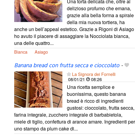
Una torta delicata che, oltre al
delizioso profumo che emana,
grazie alla bella forma a spirale
della mia nuova tortiera, ha
anche un bell’appeal estetico. Grazie a Rigoni di Asiago
ho avuto il piacere di assaggiare la Nocciolata bianca,
una delle quattro...
Bianca
Asiago
Banana bread con frutta secca e cioccolato
-
La Signora dei Fornelli
08/01/21
08:26
Una ricetta semplice e
buonissima, questo banana
bread è ricco di ingredienti
gustosi: cioccolato, frutta secca,
farina integrale, zucchero integrale di barbabietola,
miele di tiglio, confettura di arance amare. Ingredienti per
uno stampo da plum cake di...