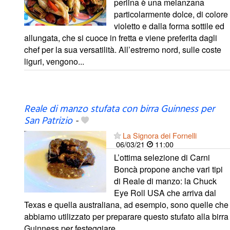
perlina è una melanzana
particolarmente dolce, di colore
violetto e dalla forma sottile ed
allungata, che si cuoce in fretta e viene preferita dagli
chef per la sua versatilità. All’estremo nord, sulle coste
liguri, vengono...
Reale di manzo stufata con birra Guinness per
San Patrizio
-
La Signora dei Fornelli
06/03/21
11:00
L’ottima selezione di Carni
Boncà propone anche vari tipi
di Reale di manzo: la Chuck
Eye Roll USA che arriva dal
Texas e quella australiana, ad esempio, sono quelle che
abbiamo utilizzato per preparare questo stufato alla birra
Guinness per festeggiare...