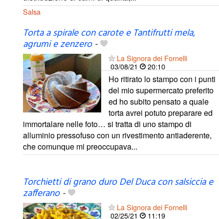
Salsa
Torta a spirale con carote e Tantifrutti mela,
agrumi e zenzero
-
La Signora dei Fornelli
03/08/21
20:10
Ho ritirato lo stampo con i punti
del mio supermercato preferito
ed ho subito pensato a quale
torta avrei potuto preparare ed
immortalare nelle foto… si tratta di uno stampo di
alluminio pressofuso con un rivestimento antiaderente,
che comunque mi preoccupava...
Torchietti di grano duro Del Duca con salsiccia e
zafferano
-
La Signora dei Fornelli
02/25/21
11:19