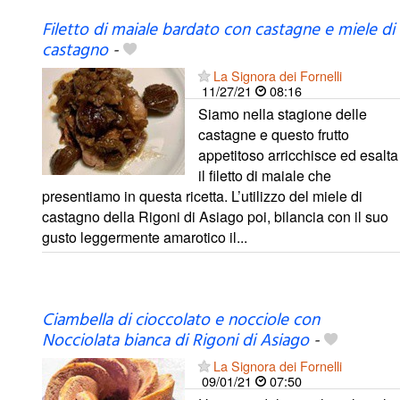
Filetto di maiale bardato con castagne e miele di
castagno
-
La Signora dei Fornelli
11/27/21
08:16
Siamo nella stagione delle
castagne e questo frutto
appetitoso arricchisce ed esalta
il filetto di maiale che
presentiamo in questa ricetta. L’utilizzo del miele di
castagno della Rigoni di Asiago poi, bilancia con il suo
gusto leggermente amarotico il...
Ciambella di cioccolato e nocciole con
Nocciolata bianca di Rigoni di Asiago
-
La Signora dei Fornelli
09/01/21
07:50