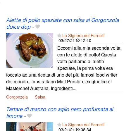
Alette di pollo speziate con salsa al Gorgonzola
dolce dop
-
La Signora dei Fornelli
03/27/21
12:10
Eccomi alla mia seconda volta
con le alette di pollo! Questa
volta parliamo di alette
speziate, la prima volta era
toccato ad una ricetta di uno dei più famosi food writer
del mondo, l’australiano Matt Preston, ex giudice di
Masterchef Australia. Ingredienti...
Gorgonzola
Salsa
Tartare di manzo con aglio nero profumata al
limone
-
La Signora dei Fornelli
03/21/21
08:34