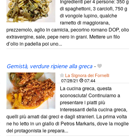
Ingredienti per 4 persone: 350 g
di spaghettoni, 3 carciofi, 750 g
di vongole lupino, qualche
rametto di maggiorana,
prezzemolo, aglio in camicia, pecorino romano DOP, olio
extravergine, sale, pepe nero in grani. Mettere un filo
d’olio in padella poi uno...
Gemistà, verdure ripiene alla greca
-
La Signora dei Fornelli
07/28/21
07:44
La cucina greca, questa
sconosciuta! Continuiamo a
presentare i piatti più
interessanti della cucina greca,
quelli più amati dai greci e dagli stranieri. La prima volta
ne ho letto in un giallo di Petros Markaris, dove la moglie
del protagonista le prepara...