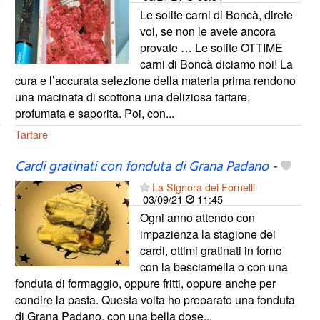
Le solite carni di Boncà, direte
voi, se non le avete ancora
provate … Le solite OTTIME
carni di Boncà diciamo noi! La
cura e l’accurata selezione della materia prima rendono
una macinata di scottona una deliziosa tartare,
profumata e saporita. Poi, con...
Tartare
Cardi gratinati con fonduta di Grana Padano
-
La Signora dei Fornelli
03/09/21
11:45
Ogni anno attendo con
impazienza la stagione dei
cardi, ottimi gratinati in forno
con la besciamella o con una
fonduta di formaggio, oppure fritti, oppure anche per
condire la pasta. Questa volta ho preparato una fonduta
di Grana Padano, con una bella dose...