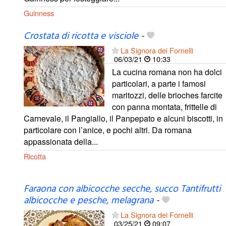
Guinness
Crostata di ricotta e visciole
-
La Signora dei Fornelli
06/03/21
10:33
La cucina romana non ha dolci
particolari, a parte i famosi
maritozzi, delle brioches farcite
con panna montata, frittelle di
Carnevale, il Pangiallo, il Panpepato e alcuni biscotti, in
particolare con l’anice, e pochi altri. Da romana
appassionata della...
Ricotta
Faraona con albicocche secche, succo Tantifrutti
albicocche e pesche, melagrana
-
La Signora dei Fornelli
03/25/21
09:07