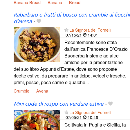
Banana Bread
Banana
Bread
Rabarbaro e frutti di bosco con crumble ai fiocchi
d’avena
-
La Signora dei Fornelli
07/15/21
14:01
Recentemente sono stata
dall’amica Francesca D’Orazio
Buonerba insieme ad altre
amiche per la presentazione
del suo libro Appunti d’Estate, dove sono proposte
ricette estive, da preparare in anticipo, veloci e fresche,
primi, pesce, poca carne e qualche...
Crumble
Avena
Mini code di rospo con verdure estive
-
La Signora dei Fornelli
07/05/21
10:46
Coltivata in Puglia e Sicilia, la