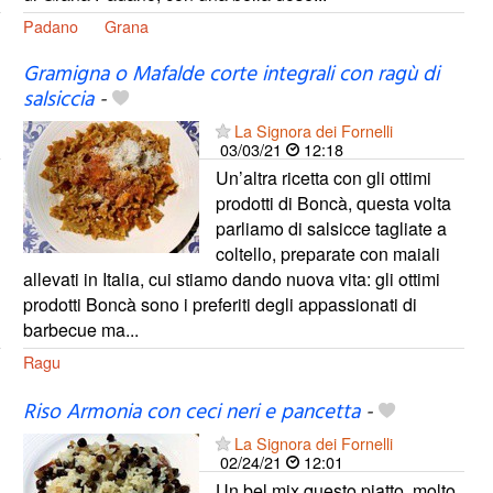
Padano
Grana
Gramigna o Mafalde corte integrali con ragù di
salsiccia
-
La Signora dei Fornelli
03/03/21
12:18
Un’altra ricetta con gli ottimi
prodotti di Boncà, questa volta
parliamo di salsicce tagliate a
coltello, preparate con maiali
allevati in Italia, cui stiamo dando nuova vita: gli ottimi
prodotti Boncà sono i preferiti degli appassionati di
barbecue ma...
Ragu
Riso Armonia con ceci neri e pancetta
-
La Signora dei Fornelli
02/24/21
12:01
Un bel mix questo piatto, molto