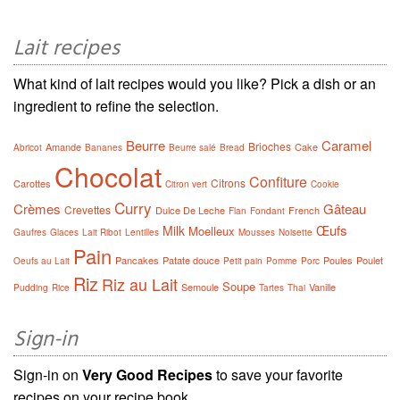
Lait recipes
What kind of lait recipes would you like? Pick a dish or an
ingredient to refine the selection.
Beurre
Caramel
Brioches
Amande
Cake
Abricot
Bananes
Beurre salé
Bread
Chocolat
Confiture
Citrons
Carottes
Citron vert
Cookie
Curry
Crèmes
Gâteau
Crevettes
Dulce De Leche
French
Flan
Fondant
Œufs
Milk
Moelleux
Gaufres
Glaces
Lait Ribot
Lentilles
Mousses
Noisette
Pain
Pancakes
Patate douce
Poules
Poulet
Oeufs au Lait
Petit pain
Pomme
Porc
Riz
Riz au Lait
Soupe
Semoule
Vanille
Pudding
Rice
Tartes
Thai
Sign-in
Sign-in on
Very Good Recipes
to save your favorite
recipes on your recipe book.