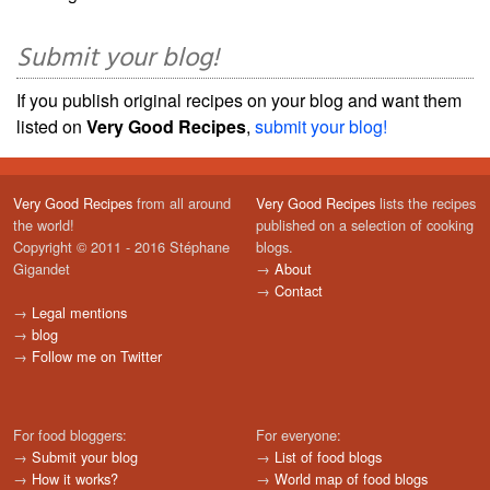
Submit your blog!
If you publish original recipes on your blog and want them
listed on
Very Good Recipes
,
submit your blog!
Very Good Recipes
from all around
Very Good Recipes
lists the recipes
the world!
published on a selection of cooking
Copyright © 2011 - 2016 Stéphane
blogs.
Gigandet
→
About
→
Contact
→
Legal mentions
→
blog
→
Follow me on Twitter
For food bloggers:
For everyone:
→
Submit your blog
→
List of food blogs
→
How it works?
→
World map of food blogs