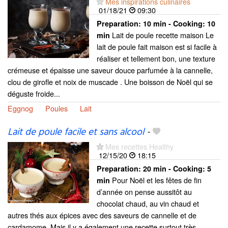
Mes inspirations culinaires
01/18/21
09:30
Preparation:
10 min - Cooking:
10
Lait de poule recette maison Le
min
lait de poule fait maison est si facile à
réaliser et tellement bon, une texture
crémeuse et épaisse une saveur douce parfumée à la cannelle,
clou de girofle et noix de muscade . Une boisson de Noël qui se
déguste froide...
Eggnog
Poules
Lait
Lait de poule facile et sans alcool
-
Mes recettes Healthy
12/15/20
18:15
Preparation:
20 min - Cooking:
5
Pour Noël et les fêtes de fin
min
d’année on pense aussitôt au
chocolat chaud, au vin chaud et
autres thés aux épices avec des saveurs de cannelle et de
cardamome. Mais il y a également une recette surtout très