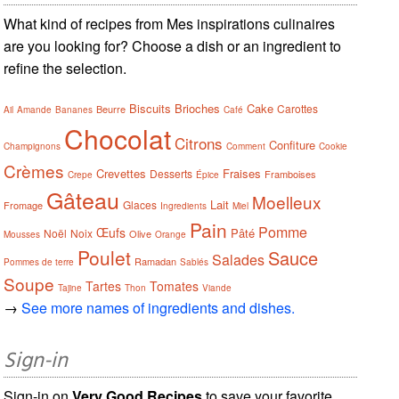
What kind of recipes from Mes inspirations culinaires
are you looking for? Choose a dish or an ingredient to
refine the selection.
Biscuits
Brioches
Cake
Carottes
Beurre
Ail
Amande
Bananes
Café
Chocolat
Citrons
Confiture
Champignons
Comment
Cookie
Crèmes
Crevettes
Fraises
Desserts
Framboises
Crepe
Épice
Gâteau
Moelleux
Lait
Glaces
Fromage
Ingredients
Miel
Pain
Pomme
Œufs
Pâté
Noël
Noix
Olive
Mousses
Orange
Poulet
Sauce
Salades
Ramadan
Pommes de terre
Sablés
Soupe
Tartes
Tomates
Tajine
Thon
Viande
→
See more names of ingredients and dishes.
Sign-in
Sign-in on
Very Good Recipes
to save your favorite