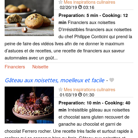
Mes inspirations culinaires
02/20/19
03:16
Preparation:
5 min - Cooking:
12
Financiers aux noisettes
min
D’irrésistibles financiers aux noisettes
du chef Philippe Conticini qui prend la
peine de faire des vidéos lives afin de ne donner le maximum
d’astuces et de recettes, une recette de financiers aux saveur
automnales avec un goût...
Financiers
Noisette
Gâteau aux noisettes, moelleux et facile
-
Mes inspirations culinaires
01/03/19
01:30
Preparation:
10 min - Cooking:
40
Irrésistible gâteau aux noisettes
min
et chocolat sans gluten recouvert de
ganache au chocolat et garni de
chocolat Ferrero rocher. Une recette très facile et surtout rapide à
realiser qui se conserve bien au frais. Gâteau aux noisettes et