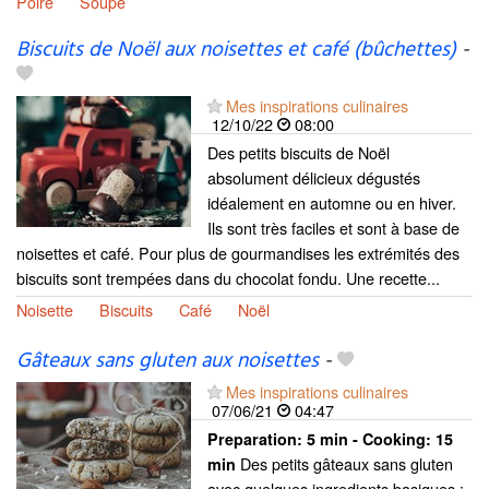
Poire
Soupe
Biscuits de Noël aux noisettes et café (bûchettes)
-
Mes inspirations culinaires
12/10/22
08:00
Des petits biscuits de Noël
absolument délicieux dégustés
idéalement en automne ou en hiver.
Ils sont très faciles et sont à base de
noisettes et café. Pour plus de gourmandises les extrémités des
biscuits sont trempées dans du chocolat fondu. Une recette...
Noisette
Biscuits
Café
Noël
Gâteaux sans gluten aux noisettes
-
Mes inspirations culinaires
07/06/21
04:47
Preparation:
5 min - Cooking:
15
Des petits gâteaux sans gluten
min
avec quelques ingredients basiques :