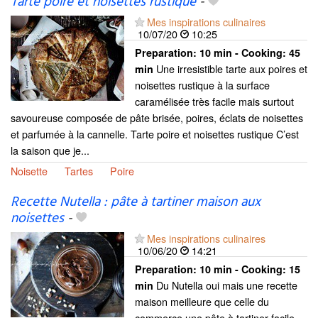
Tarte poire et noisettes rustique
-
Mes inspirations culinaires
10/07/20
10:25
Preparation:
10 min - Cooking:
45
Une irresistible tarte aux poires et
min
noisettes rustique à la surface
caramélisée très facile mais surtout
savoureuse composée de pâte brisée, poires, éclats de noisettes
et parfumée à la cannelle. Tarte poire et noisettes rustique C’est
la saison que je...
Noisette
Tartes
Poire
Recette Nutella : pâte à tartiner maison aux
noisettes
-
Mes inspirations culinaires
10/06/20
14:21
Preparation:
10 min - Cooking:
15
Du Nutella oui mais une recette
min
maison meilleure que celle du
commerce une pâte à tartiner facile