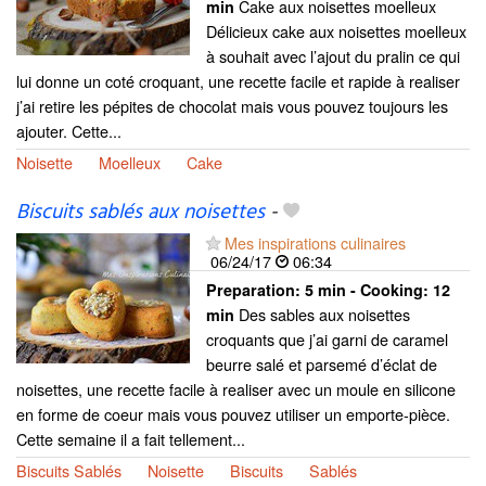
Cake aux noisettes moelleux
min
Délicieux cake aux noisettes moelleux
à souhait avec l’ajout du pralin ce qui
lui donne un coté croquant, une recette facile et rapide à realiser
j’ai retire les pépites de chocolat mais vous pouvez toujours les
ajouter. Cette...
Noisette
Moelleux
Cake
Biscuits sablés aux noisettes
-
Mes inspirations culinaires
06/24/17
06:34
Preparation:
5 min - Cooking:
12
Des sables aux noisettes
min
croquants que j’ai garni de caramel
beurre salé et parsemé d’éclat de
noisettes, une recette facile à realiser avec un moule en silicone
en forme de coeur mais vous pouvez utiliser un emporte-pièce.
Cette semaine il a fait tellement...
Biscuits Sablés
Noisette
Biscuits
Sablés