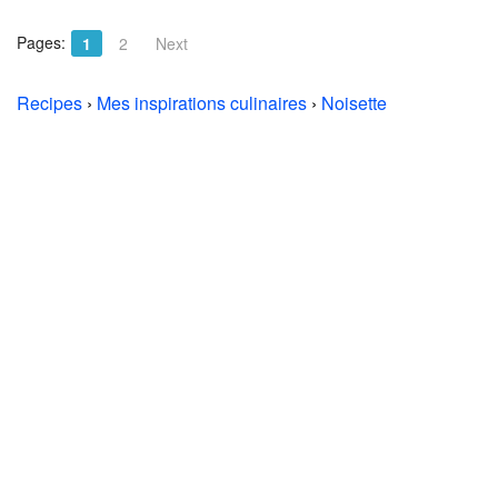
Pages:
1
2
Next
Recipes
›
Mes inspirations culinaires
›
Noisette