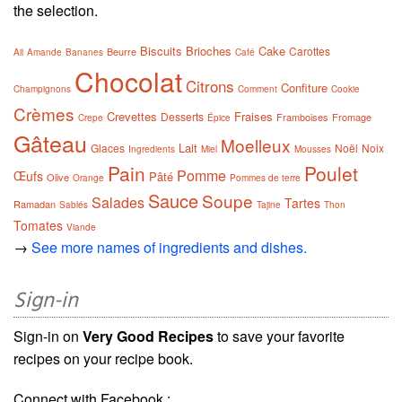
the selection.
Biscuits
Brioches
Cake
Carottes
Beurre
Ail
Amande
Bananes
Café
Chocolat
Citrons
Confiture
Champignons
Comment
Cookie
Crèmes
Crevettes
Fraises
Desserts
Framboises
Fromage
Crepe
Épice
Gâteau
Moelleux
Lait
Glaces
Noël
Noix
Ingredients
Miel
Mousses
Pain
Poulet
Pomme
Œufs
Pâté
Olive
Orange
Pommes de terre
Sauce
Soupe
Salades
Tartes
Ramadan
Sablés
Tajine
Thon
Tomates
Viande
→
See more names of ingredients and dishes.
Sign-in
Sign-in on
Very Good Recipes
to save your favorite
recipes on your recipe book.
Connect with Facebook :