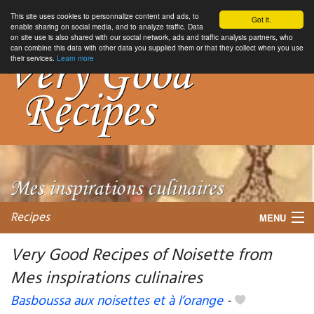
This site uses cookies to personnalize content and ads, to
Got it.
enable sharing on social media, and to analyze traffic. Data
on site use is also shared with our social network, ads and traffic analysis partners, who
can combine this data with other data you supplied them or that they collect when you use
their services.
Learn more
Recipes
MENU
Very Good Recipes of Noisette from
Mes inspirations culinaires
My favorite blogs
Basboussa aux noisettes et à l’orange
-