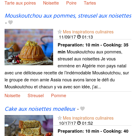
Tarte aux poires
Noisette
Poire
Tartes
Mouskoutchou aux pommes, streusel aux noisettes
-
Mes inspirations culinaires
11/09/17
01:13
Preparation:
10 min - Cooking:
35
Mouskoutchou aux pommes,
min
streusel aux noisettes Je vous
emmène en Algérie mon pays natal
avec une délicieuse recette de l’indémodable Mouskoutchou, sur
le groupe de mon amie Assia nous avons lance le défi du
Mouskoutchou et chacun y va avec son idée, j’ai...
Noisette
Streusel
Pomme
Cake aux noisettes moelleux
-
Mes inspirations culinaires
10/17/17
01:52
Preparation:
10 min - Cooking:
40