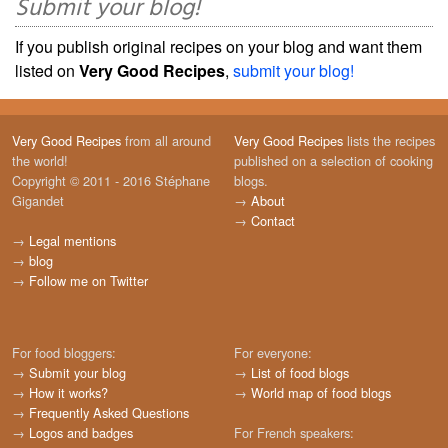
Submit your blog!
If you publish original recipes on your blog and want them
listed on
Very Good Recipes
,
submit your blog!
Very Good Recipes
from all around
Very Good Recipes
lists the recipes
the world!
published on a selection of cooking
Copyright © 2011 - 2016 Stéphane
blogs.
Gigandet
→
About
→
Contact
→
Legal mentions
→
blog
→
Follow me on Twitter
For food bloggers:
For everyone:
→
Submit your blog
→
List of food blogs
→
How it works?
→
World map of food blogs
→
Frequently Asked Questions
→
Logos and badges
For French speakers: