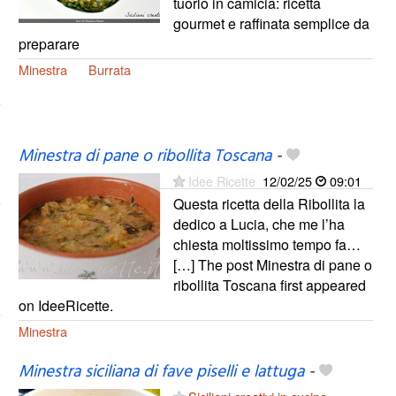
tuorlo in camicia: ricetta
gourmet e raffinata semplice da
preparare
Minestra
Burrata
Minestra di pane o ribollita Toscana
-
Idee Ricette
12/02/25
09:01
Questa ricetta della Ribollita la
dedico a Lucia, che me l’ha
chiesta moltissimo tempo fa…
[…] The post Minestra di pane o
ribollita Toscana first appeared
on IdeeRicette.
Minestra
Minestra siciliana di fave piselli e lattuga
-