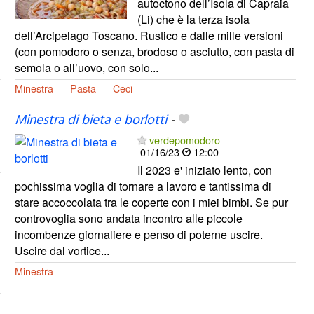
autoctono dell’Isola di Capraia
(Li) che è la terza isola
dell’Arcipelago Toscano. Rustico e dalle mille versioni
(con pomodoro o senza, brodoso o asciutto, con pasta di
semola o all’uovo, con solo...
Minestra
Pasta
Ceci
Minestra di bieta e borlotti
-
verdepomodoro
01/16/23
12:00
Il 2023 e' iniziato lento, con
pochissima voglia di tornare a lavoro e tantissima di
stare accoccolata tra le coperte con i miei bimbi. Se pur
controvoglia sono andata incontro alle piccole
incombenze giornaliere e penso di poterne uscire.
Uscire dal vortice...
Minestra