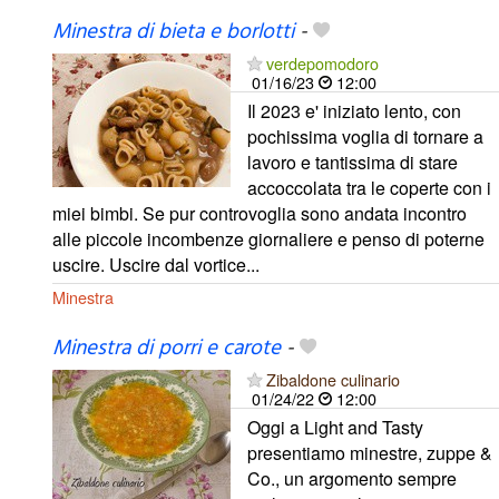
Minestra di bieta e borlotti
-
verdepomodoro
01/16/23
12:00
Il 2023 e' iniziato lento, con
pochissima voglia di tornare a
lavoro e tantissima di stare
accoccolata tra le coperte con i
miei bimbi. Se pur controvoglia sono andata incontro
alle piccole incombenze giornaliere e penso di poterne
uscire. Uscire dal vortice...
Minestra
Minestra di porri e carote
-
Zibaldone culinario
01/24/22
12:00
Oggi a Light and Tasty
presentiamo minestre, zuppe &
Co., un argomento sempre