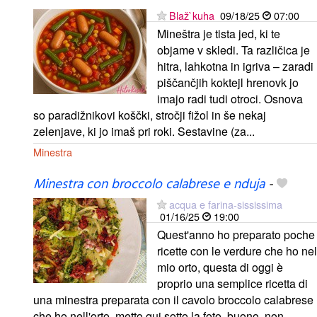
Blaž`kuha
09/18/25
07:00
Mineštra je tista jed, ki te
objame v skledi. Ta različica je
hitra, lahkotna in igriva – zaradi
piščančjih koktejl hrenovk jo
imajo radi tudi otroci. Osnova
so paradižnikovi koščki, stročji fižol in še nekaj
zelenjave, ki jo imaš pri roki. Sestavine (za...
Minestra
Minestra con broccolo calabrese e nduja
-
acqua e farina-sississima
01/16/25
19:00
Quest'anno ho preparato poche
ricette con le verdure che ho nel
mio orto, questa di oggi è
proprio una semplice ricetta di
una minestra preparata con il cavolo broccolo calabrese
che ho nell'orto, metto qui sotto la foto, buono, non