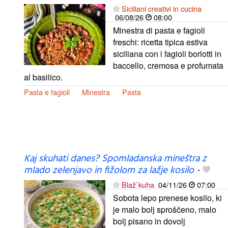
Siciliani creativi in cucina
06/08/26
08:00
Minestra di pasta e fagioli
freschi: ricetta tipica estiva
siciliana con i fagioli borlotti in
baccello, cremosa e profumata
al basilico.
Pasta e fagioli
Minestra
Pasta
Kaj skuhati danes? Spomladanska mineštra z
mlado zelenjavo in fižolom za lažje kosilo
-
Blaž`kuha
04/11/26
07:00
Sobota lepo prenese kosilo, ki
je malo bolj sproščeno, malo
bolj pisano in dovolj