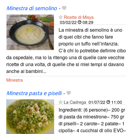
Minestra di semolino
-
Ricette di Misya
03/02/22
08:29
La minestra di semolino è uno
di quei cibi che fanno fare
proprio un tuffo nell’infanzia.
C’è chi lo potrebbe definire cibo
da ospedale, ma io la ritengo una di quelle care vecchie
ricette di una volta, di quelle che si miei tempi si davano
anche ai bambini...
Minestra
Minestra pasta e piselli
-
La Cadrega
01/07/22
11:00
Ingredienti: (6 persone)– 200 gr
di pasta da minestrone– 750 gr
di piselli– 2 carote– 2 patate– 1
cipolla– 4 cucchiai di olio EVO–