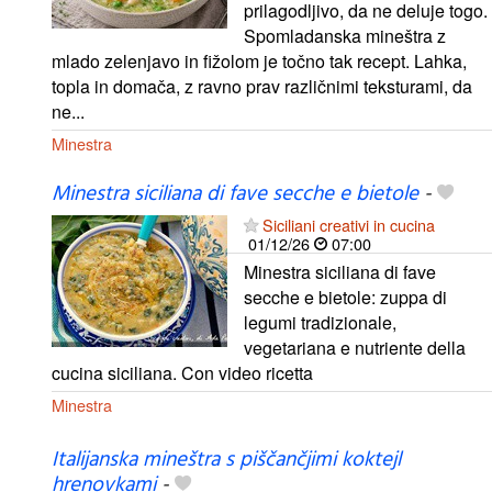
prilagodljivo, da ne deluje togo.
Spomladanska mineštra z
mlado zelenjavo in fižolom je točno tak recept. Lahka,
topla in domača, z ravno prav različnimi teksturami, da
ne...
Minestra
Minestra siciliana di fave secche e bietole
-
Siciliani creativi in cucina
01/12/26
07:00
Minestra siciliana di fave
secche e bietole: zuppa di
legumi tradizionale,
vegetariana e nutriente della
cucina siciliana. Con video ricetta
Minestra
Italijanska mineštra s piščančjimi koktejl
hrenovkami
-