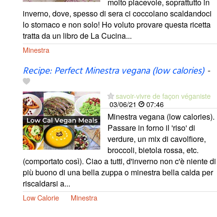
molto piacevole, soprattutto in
inverno, dove, spesso di sera ci coccolano scaldandoci
lo stomaco e non solo! Ho voluto provare questa ricetta
tratta da un libro de La Cucina...
Minestra
Recipe: Perfect Minestra vegana (low calories)
-
savoir-vivre de façon véganiste
03/06/21
07:46
Minestra vegana (low calories).
Passare in forno il 'riso' di
verdure, un mix di cavolfiore,
broccoli, bietola rossa, etc.
(comportato così). Ciao a tutti, d'inverno non c'è niente di
più buono di una bella zuppa o minestra bella calda per
riscaldarsi a...
Low Calorie
Minestra