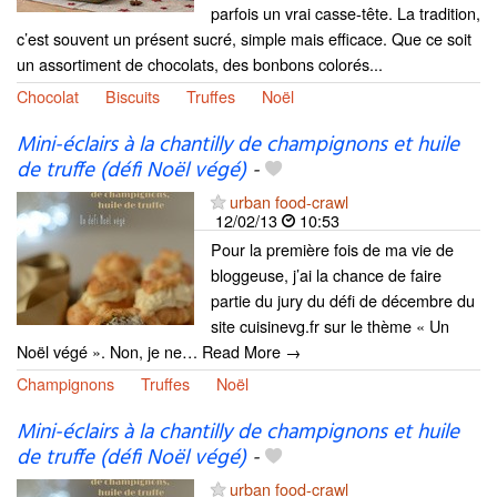
parfois un vrai casse-tête. La tradition,
c’est souvent un présent sucré, simple mais efficace. Que ce soit
un assortiment de chocolats, des bonbons colorés...
Chocolat
Biscuits
Truffes
Noël
Mini-éclairs à la chantilly de champignons et huile
de truffe (défi Noël végé)
-
urban food-crawl
12/02/13
10:53
Pour la première fois de ma vie de
bloggeuse, j’ai la chance de faire
partie du jury du défi de décembre du
site cuisinevg.fr sur le thème « Un
Noël végé ». Non, je ne… Read More →
Champignons
Truffes
Noël
Mini-éclairs à la chantilly de champignons et huile
de truffe (défi Noël végé)
-
urban food-crawl