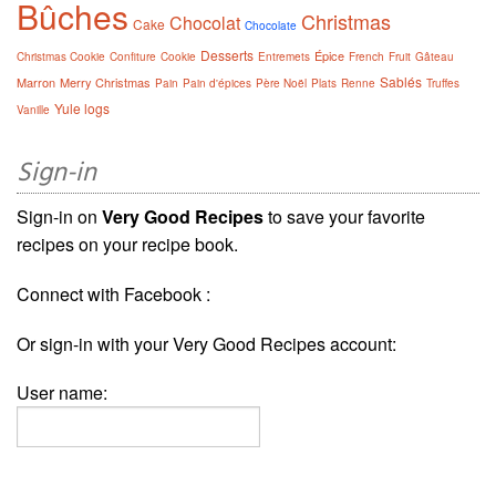
Bûches
Christmas
Chocolat
Cake
Chocolate
Desserts
Épice
Christmas Cookie
Confiture
Cookie
Entremets
French
Fruit
Gâteau
Sablés
Marron
Merry Christmas
Pain
Pain d'épices
Père Noël
Plats
Renne
Truffes
Yule logs
Vanille
Sign-in
Sign-in on
Very Good Recipes
to save your favorite
recipes on your recipe book.
Connect with Facebook :
Or sign-in with your Very Good Recipes account:
User name: