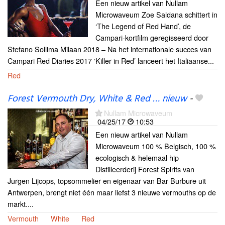
Een nieuw artikel van Nullam
Microwaveum Zoe Saldana schittert in
‘The Legend of Red Hand’, de
Campari-kortfilm geregisseerd door
Stefano Sollima Milaan 2018 – Na het internationale succes van
Campari Red Diaries 2017 ‘Killer in Red’ lanceert het Italiaanse...
Red
Forest Vermouth Dry, White & Red … nieuw
-
Nullam Microwaveum
04/25/17
10:53
Een nieuw artikel van Nullam
Microwaveum 100 % Belgisch, 100 %
ecologisch & helemaal hip
Distilleerderij Forest Spirits van
Jurgen Lijcops, topsommelier en eigenaar van Bar Burbure uit
Antwerpen, brengt niet één maar liefst 3 nieuwe vermouths op de
markt....
Vermouth
White
Red