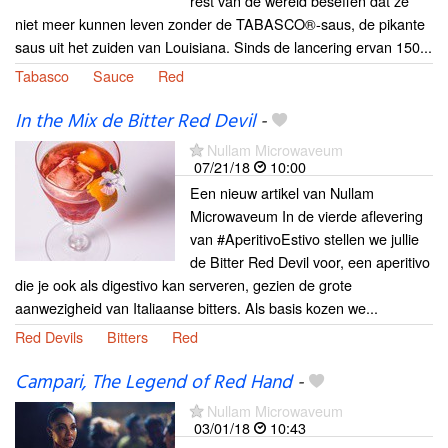
rest van de wereld beseffen dat ze
niet meer kunnen leven zonder de TABASCO®-saus, de pikante
saus uit het zuiden van Louisiana. Sinds de lancering ervan 150...
Tabasco
Sauce
Red
In the Mix de Bitter Red Devil
-
Nullam Microwaveum
07/21/18
10:00
Een nieuw artikel van Nullam
Microwaveum In de vierde aflevering
van #AperitivoEstivo stellen we jullie
de Bitter Red Devil voor, een aperitivo
die je ook als digestivo kan serveren, gezien de grote
aanwezigheid van Italiaanse bitters. Als basis kozen we...
Red Devils
Bitters
Red
Campari, The Legend of Red Hand
-
Nullam Microwaveum
03/01/18
10:43