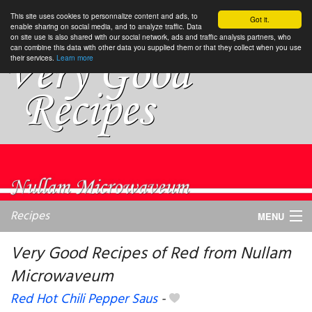
This site uses cookies to personnalize content and ads, to
Got it.
enable sharing on social media, and to analyze traffic. Data
on site use is also shared with our social network, ads and traffic analysis partners, who
can combine this data with other data you supplied them or that they collect when you use
their services.
Learn more
Recipes
MENU
Very Good Recipes of Red from Nullam
Microwaveum
My favorite blogs
Red Hot Chili Pepper Saus
-