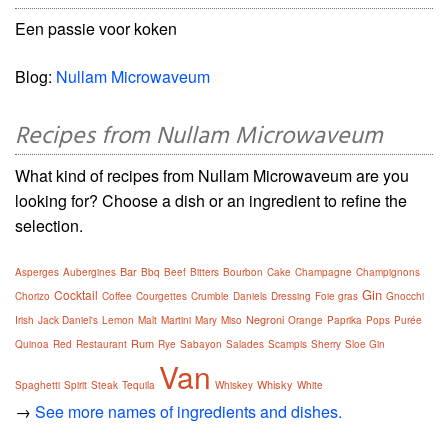
Een passie voor koken
Blog:
Nullam Microwaveum
Recipes from Nullam Microwaveum
What kind of recipes from Nullam Microwaveum are you
looking for? Choose a dish or an ingredient to refine the
selection.
Bar
Asperges
Aubergines
Bbq
Beef
Bitters
Bourbon
Cake
Champagne
Champignons
Gin
Cocktail
Chorizo
Coffee
Courgettes
Crumble
Daniels
Dressing
Foie gras
Gnocchi
Negroni
Irish
Jack Daniel's
Lemon
Malt
Martini
Mary
Miso
Orange
Paprika
Pops
Purée
Rum
Quinoa
Red
Restaurant
Rye
Sabayon
Salades
Scampis
Sherry
Sloe Gin
Van
Whisky
Spaghetti
Spirit
Steak
Tequila
Whiskey
White
→
See more names of ingredients and dishes.