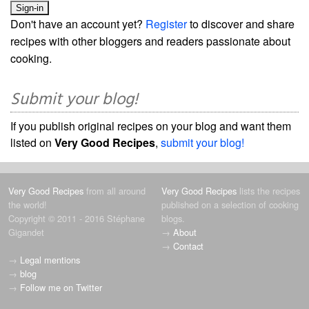
Don't have an account yet?
Register
to discover and share
recipes with other bloggers and readers passionate about
cooking.
Submit your blog!
If you publish original recipes on your blog and want them
listed on
Very Good Recipes
,
submit your blog!
Very Good Recipes
from all around
Very Good Recipes
lists the recipes
the world!
published on a selection of cooking
Copyright © 2011 - 2016 Stéphane
blogs.
Gigandet
→
About
→
Contact
→
Legal mentions
→
blog
→
Follow me on Twitter