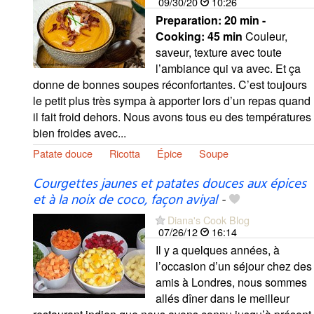
09/30/20
10:26
Preparation:
20 min -
Cooking:
45 min
Couleur,
saveur, texture avec toute
l’ambiance qui va avec. Et ça
donne de bonnes soupes réconfortantes. C’est toujours
le petit plus très sympa à apporter lors d’un repas quand
il fait froid dehors. Nous avons tous eu des températures
bien froides avec...
Patate douce
Ricotta
Épice
Soupe
Courgettes jaunes et patates douces aux épices
et à la noix de coco, façon aviyal
-
Diana's Cook Blog
07/26/12
16:14
Il y a quelques années, à
l’occasion d’un séjour chez des
amis à Londres, nous sommes
allés dîner dans le meilleur