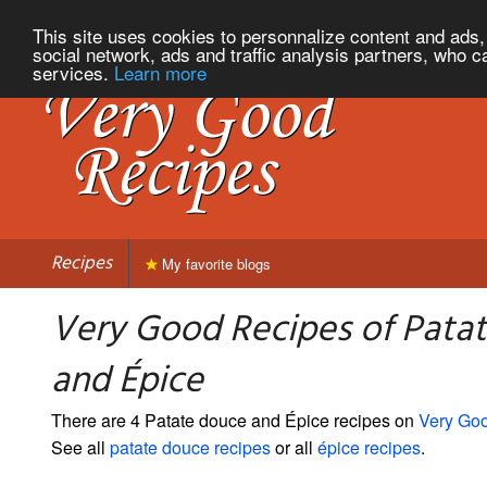
This site uses cookies to personnalize content and ads, 
social network, ads and traffic analysis partners, who c
services.
Learn more
Recipes
My favorite blogs
Very Good Recipes of Pata
and Épice
There are 4 Patate douce and Épice recipes on
Very Go
See all
patate douce recipes
or all
épice recipes
.