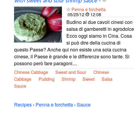
with sweet and sour shrimp sauce
-
Penna e forchetta
05/25/12
12:08
Budino ai due cavoli cinesi con
salsa di gamberetti in agrodolce
Ecco oggi siamo in Cina. Cosa
si può dire della cucina di
questo Paese? Anche qui non esiste una sola cucina
cinese, il Paese è grande e le differenze sono tante. Si
possono però fare paragoni....
Chinese Cabbage
Sweet and Sour
Chinese
Cabbage
Pudding
Shrimp
Sweet
Salsa
Sauce
Recipes
›
Penna e forchetta
›
Sauce