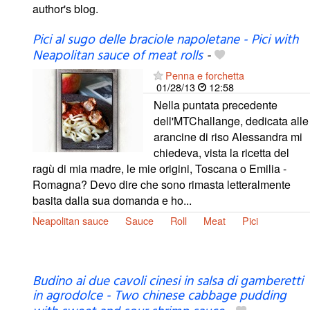
author's blog.
Pici al sugo delle braciole napoletane - Pici with
Neapolitan sauce of meat rolls
-
Penna e forchetta
01/28/13
12:58
Nella puntata precedente
dell'MTChallange, dedicata alle
arancine di riso Alessandra mi
chiedeva, vista la ricetta del
ragù di mia madre, le mie origini, Toscana o Emilia -
Romagna? Devo dire che sono rimasta letteralmente
basita dalla sua domanda e ho...
Neapolitan sauce
Sauce
Roll
Meat
Pici
Budino ai due cavoli cinesi in salsa di gamberetti
in agrodolce - Two chinese cabbage pudding