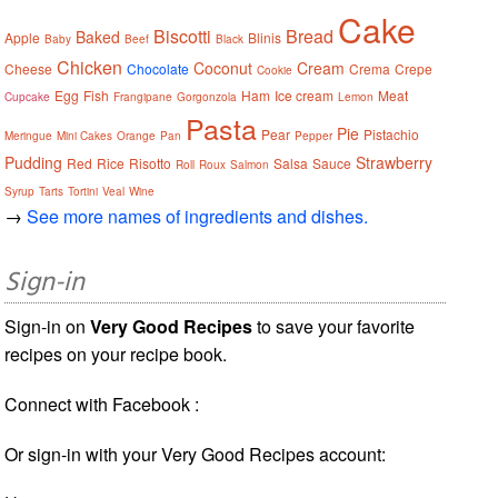
Cake
Biscotti
Bread
Baked
Apple
Blinis
Baby
Beef
Black
Chicken
Coconut
Cream
Cheese
Chocolate
Crema
Crepe
Cookie
Egg
Fish
Ham
Ice cream
Meat
Cupcake
Frangipane
Gorgonzola
Lemon
Pasta
Pie
Pear
Pistachio
Meringue
Mini Cakes
Orange
Pan
Pepper
Pudding
Strawberry
Red
Rice
Risotto
Salsa
Sauce
Roll
Roux
Salmon
Syrup
Tarts
Tortini
Veal
Wine
→
See more names of ingredients and dishes.
Sign-in
Sign-in on
Very Good Recipes
to save your favorite
recipes on your recipe book.
Connect with Facebook :
Or sign-in with your Very Good Recipes account: