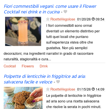
Fiori commestibili vegani: come usare il Flower
Cocktail nei drink e in cucina
-
RicetteVegolose
01/20/26
09:54
I fiori commestibili sono ormai
diventati un elemento distintivo per
tutti quei locali che puntano
sull’esperienza visiva oltre che
gustativa. Non più semplici
decorazioni, ma ingredienti narrativi in grado di raccontare
naturalità, stagionalità e cura...
Cocktail
Flowers
Drink
Polpette di lenticchie in friggitrice ad aria:
salvacena facile e veloce
-
RicetteVegolose
01/15/26
14:09
Le polpette di lenticchie in friggitrice
ad aria sono una ricetta salvacena
che risolve la serata in pochi minuti.