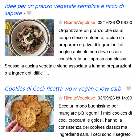
Idee per un pranzo vegetale semplice e ricco di
sapore
-
RicetteVegolose
03/16/26
08:00
Organizzare un pranzo che sia al
tempo stesso nutriente, rapido da
preparare e privo di ingredienti di
origine animale non deve essere
considerata un’impresa complessa.
Spesso la cucina vegetale viene associata a lunghe preparazioni
o a ingredienti difficili...
Cookies di Ceci: ricetta wow vegan e low carb
-
RicetteVegolose
03/09/26
14:09
Ecco un modo buonissimo per
mangiare più legumi! I miei cookies di
ceci, croccanti e golosi, hanno la
consistenza dei cookies classici ma
ingredienti sani. I ceci sono il segreto