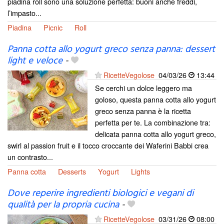
piadina roll sono una soluzione perfetta: buoni anche freddi,
l’impasto...
Piadina
Picnic
Roll
Panna cotta allo yogurt greco senza panna: dessert
light e veloce
-
RicetteVegolose
04/03/26
13:44
Se cerchi un dolce leggero ma
goloso, questa panna cotta allo yogurt
greco senza panna è la ricetta
perfetta per te. La combinazione tra:
delicata panna cotta allo yogurt greco,
swirl al passion fruit e il tocco croccante dei Waferini Babbi crea
un contrasto...
Panna cotta
Desserts
Yogurt
Lights
Dove reperire ingredienti biologici e vegani di
qualità per la propria cucina
-
RicetteVegolose
03/31/26
08:00