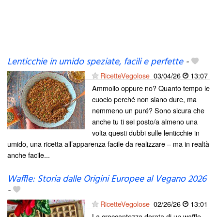
Lenticchie in umido speziate, facili e perfette
-
RicetteVegolose
03/04/26
13:07
Ammollo oppure no? Quanto tempo le
cuocio perché non siano dure, ma
nemmeno un puré? Sono sicura che
anche tu ti sei posto/a almeno una
volta questi dubbi sulle lenticchie in
umido, una ricetta all’apparenza facile da realizzare – ma in realtà
anche facile...
Waffle: Storia dalle Origini Europee al Vegano 2026
-
RicetteVegolose
02/26/26
13:01
La croccantezza dorata di un waffle