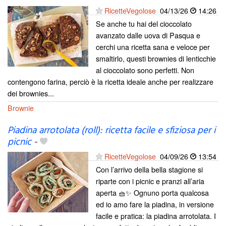
RicetteVegolose
04/13/26
14:26
Se anche tu hai del cioccolato
avanzato dalle uova di Pasqua e
cerchi una ricetta sana e veloce per
smaltirlo, questi brownies di lenticchie
al cioccolato sono perfetti. Non
contengono farina, perciò è la ricetta ideale anche per realizzare
dei brownies...
Brownie
Piadina arrotolata (roll): ricetta facile e sfiziosa per i
picnic
-
RicetteVegolose
04/09/26
13:54
Con l’arrivo della bella stagione si
riparte con i picnic e pranzi all’aria
aperta 🧺✨ Ognuno porta qualcosa
ed io amo fare la piadina, in versione
facile e pratica: la piadina arrotolata. I