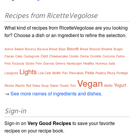
Recipes from RicetteVegolose
What kind of recipes from RicetteVegolose are you looking
for? Choose a dish or an ingredient to refine the selection.
Biscotti
Avena
Baked
Banana
Banana Bread
Base
Bread
Broccoli
Brownie
Burger
Ceci
Cacao
Cheesecake
Cake
Castagnole
Cookie
Crema
Crumble
Curcuma
Farina
Healthy
Feta
Focaccia
Gluten Free
Granola
Greens
Hamburger
Hummus
Italia
Lights
Pasta
Muffin
Pancakes
Pizza
Lasagnes
Low Carb
Pan
Piadina
Porridge
Vegan
Yogurt
Ricotta
Risotto
Roll
Salsa
Soup
Sweet
Toasts
Tofu
Waffle
→
See more names of ingredients and dishes.
Sign-in
Sign-in on
Very Good Recipes
to save your favorite
recipes on your recipe book.