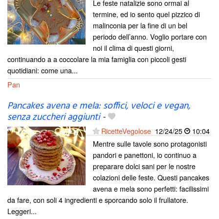
Le feste natalizie sono ormai al
termine, ed io sento quel pizzico di
malinconia per la fine di un bel
periodo dell’anno. Voglio portare con
noi il clima di questi giorni,
continuando a a coccolare la mia famiglia con piccoli gesti
quotidiani: come una...
Pan
Pancakes avena e mela: soffici, veloci e vegan,
senza zuccheri aggiunti
-
RicetteVegolose
12/24/25
10:04
Mentre sulle tavole sono protagonisti
pandori e panettoni, io continuo a
preparare dolci sani per le nostre
colazioni delle feste. Questi pancakes
avena e mela sono perfetti: facilissimi
da fare, con soli 4 ingredienti e sporcando solo il frullatore.
Leggeri...