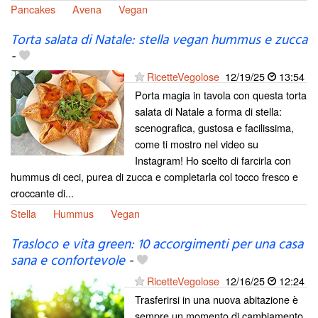
Pancakes
Avena
Vegan
Torta salata di Natale: stella vegan hummus e zucca
-
RicetteVegolose
12/19/25
13:54
Porta magia in tavola con questa torta
salata di Natale a forma di stella:
scenografica, gustosa e facilissima,
come ti mostro nel video su
Instagram! Ho scelto di farcirla con
hummus di ceci, purea di zucca e completarla col tocco fresco e
croccante di...
Stella
Hummus
Vegan
Trasloco e vita green: 10 accorgimenti per una casa
sana e confortevole
-
RicetteVegolose
12/16/25
12:24
Trasferirsi in una nuova abitazione è
sempre un momento di cambiamento