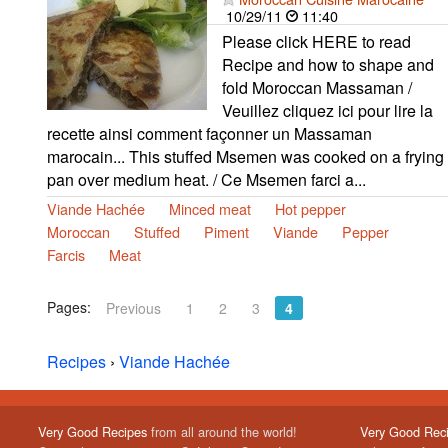
10/29/11
11:40
Please click HERE to read
Recipe and how to shape and
fold Moroccan Massaman /
Veuillez cliquez ici pour lire la
recette ainsi comment façonner un Massaman
marocain... This stuffed Msemen was cooked on a frying
pan over medium heat. / Ce Msemen farci a...
Viande Hachée
Minced meat
Hot pepper
Moroccan
Stuffed
Piment
Viande
Pepper
Farcis
Meat
Pages:
Previous
1
2
3
4
Recipes
›
Viande Hachée
Very Good Recipes
from all around the world!
Very Good Rec