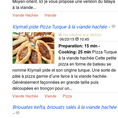
Moyen-orient. Ici je vous propose une version du fataya
à la viande...
Viande Hachée
Viande
Kiymali pide Pizza Turque à la viande hachée
-
ma cabane aux délices
06/23/15
10:45
Preparation:
15 min -
Cooking:
25 min
Pizza Turque
à la viande hachée Cette petite
pizza en forme de bateau se
nomme Kiymali pide et son origine turque. Une sorte de
pâte à pizza garnie d’une farce à la viande hachée.
Généralement façonnées en grande taille puis
découpées en tronçon pour un...
Viande Hachée
Viande
Pizza
Briouates kefta, briouats salés à la viande hachée
-