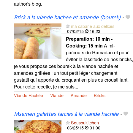
author's blog.
Brick a la viande hachee et amande (bourek)
-
ma cabane aux délices
07/02/15
16:23
Preparation:
10 min -
Cooking:
15 min
A mi-
parcours du Ramadan et pour
éviter la lassitude de nos bricks,
je vous propose ces bourek à la viande hachée et
amandes grillées : un tout petit léger changement
gustatif qui apporte du croquant en plus du croustillant.
Pour cette recette, je me suis...
Viande Hachée
Viande
Amande
Bricks
Msemen galettes farcies à la viande hachée
-
Sousoukitchen
06/25/15
01:00