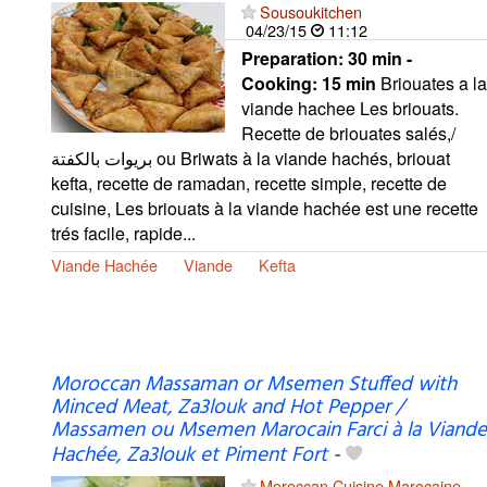
Sousoukitchen
04/23/15
11:12
Preparation:
30 min -
Cooking:
15 min
Briouates a la
viande hachee Les briouats.
Recette de briouates salés,/
بريوات بالكفتة ou Briwats à la viande hachés, briouat
kefta, recette de ramadan, recette simple, recette de
cuisine, Les briouats à la viande hachée est une recette
trés facile, rapide...
Viande Hachée
Viande
Kefta
Moroccan Massaman or Msemen Stuffed with
Minced Meat, Za3louk and Hot Pepper /
Massamen ou Msemen Marocain Farci à la Viande
Hachée, Za3louk et Piment Fort
-
Moroccan Cuisine Marocaine