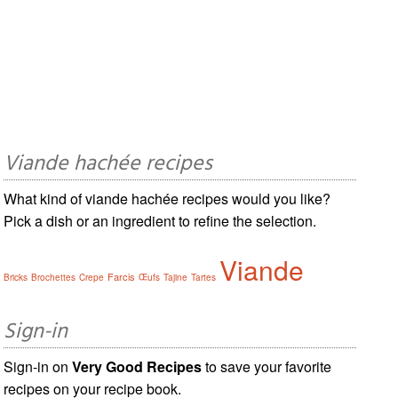
Viande hachée recipes
What kind of viande hachée recipes would you like?
Pick a dish or an ingredient to refine the selection.
Viande
Farcis
Bricks
Brochettes
Crepe
Œufs
Tajine
Tartes
Sign-in
Sign-in on
Very Good Recipes
to save your favorite
recipes on your recipe book.