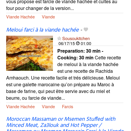
vous propose est farcie de viande hachée et cuites au
four pour changer de la version...
Viande Hachée
Viande
Meloui farci à la viande hachée
-
Sousoukitchen
06/17/15
01:00
Preparation:
30 min -
Cooking:
30 min
Cette recette
de meloui à la viande hachée
est une recette de Rachida
Amhaouch. Une recette facile et trés délicieuse. Meloui
est une galette marocaine qu’on prépare au Maroc à
base de farine, qui peut être servie avec du miel et
beurre, ou farcie de viande...
Viande Hachée
Viande
Farcis
Moroccan Massaman or Msemen Stuffed with
Minced Meat, Za3louk and Hot Pepper /