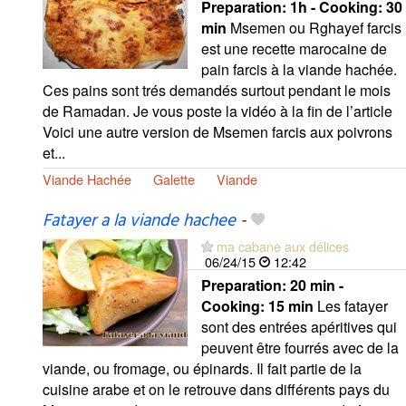
Preparation:
1h - Cooking:
30
min
Msemen ou Rghayef farcis
est une recette marocaine de
pain farcis à la viande hachée.
Ces pains sont trés demandés surtout pendant le mois
de Ramadan. Je vous poste la vidéo à la fin de l’article
Voici une autre version de Msemen farcis aux poivrons
et...
Viande Hachée
Galette
Viande
Fatayer a la viande hachee
-
ma cabane aux délices
06/24/15
12:42
Preparation:
20 min -
Cooking:
15 min
Les fatayer
sont des entrées apéritives qui
peuvent être fourrés avec de la
viande, ou fromage, ou épinards. Il fait partie de la
cuisine arabe et on le retrouve dans différents pays du