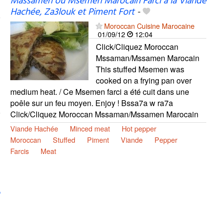
Massamen ou Msemen Marocain Farci à la Viande
Hachée, Za3louk et Piment Fort
-
Moroccan Cuisine Marocaine
01/09/12
12:04
Click/Cliquez Moroccan
Mssaman/Mssamen Marocain
This stuffed Msemen was
cooked on a frying pan over
medium heat. / Ce Msemen farci a été cuit dans une
poêle sur un feu moyen. Enjoy ! Bssa7a w ra7a
Click/Cliquez Moroccan Mssaman/Mssamen Marocain
Viande Hachée
Minced meat
Hot pepper
Moroccan
Stuffed
Piment
Viande
Pepper
Farcis
Meat