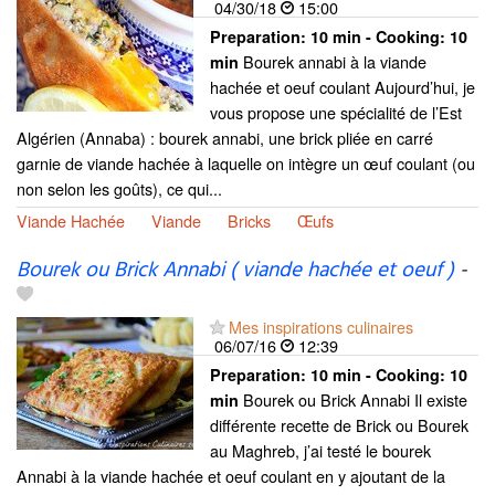
04/30/18
15:00
Preparation:
10 min - Cooking:
10
Bourek annabi à la viande
min
hachée et oeuf coulant Aujourd’hui, je
vous propose une spécialité de l’Est
Algérien (Annaba) : bourek annabi, une brick pliée en carré
garnie de viande hachée à laquelle on intègre un œuf coulant (ou
non selon les goûts), ce qui...
Viande Hachée
Viande
Bricks
Œufs
Bourek ou Brick Annabi ( viande hachée et oeuf )
-
Mes inspirations culinaires
06/07/16
12:39
Preparation:
10 min - Cooking:
10
Bourek ou Brick Annabi Il existe
min
différente recette de Brick ou Bourek
au Maghreb, j’ai testé le bourek
Annabi à la viande hachée et oeuf coulant en y ajoutant de la