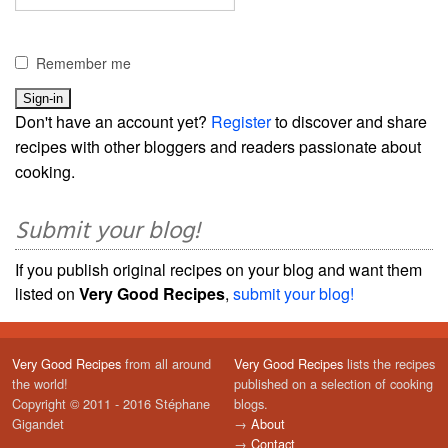
Remember me
Don't have an account yet?
Register
to discover and share
recipes with other bloggers and readers passionate about
cooking.
Submit your blog!
If you publish original recipes on your blog and want them
listed on
Very Good Recipes
,
submit your blog!
Very Good Recipes
from all around
Very Good Recipes
lists the recipes
the world!
published on a selection of cooking
Copyright © 2011 - 2016 Stéphane
blogs.
Gigandet
→
About
→
Contact