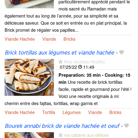
particulièrement apprécié pendant le
mois sacré du Ramadan mais
également tout au long de l’année, pour sa simplicité et sa
délicieuse saveur. Que ce soit en entrée ou en plat principal, la
Brick promet de régaler vos papilles...
Viande Hachée
Viande
Bricks
Brick tortillas aux légumes et viande hachée
-
Mes recettes Healthy
07/25/22
11:49
Preparation:
35 min - Cooking:
15
Une recette de brick tortillas
min
facile, rapide et gourmand pour l'été !
Voici une recette originale à mi
chemin entre des fajitas, tortillas, wrap garnis et
Viande Hachée
Tortilla
Légumes
Viande
Bricks
Bourek annabi brick de viande hachée et oeuf
-
ma cabane aux délices