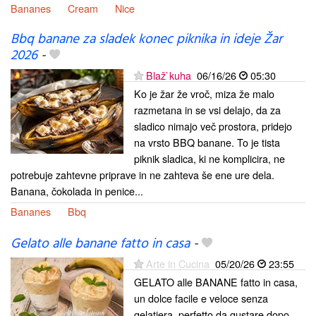
Bananes
Cream
Nice
Bbq banane za sladek konec piknika in ideje Žar
2026
-
Blaž`kuha
06/16/26
05:30
Ko je žar že vroč, miza že malo
razmetana in se vsi delajo, da za
sladico nimajo več prostora, pridejo
na vrsto BBQ banane. To je tista
piknik sladica, ki ne komplicira, ne
potrebuje zahtevne priprave in ne zahteva še ene ure dela.
Banana, čokolada in penice...
Bananes
Bbq
Gelato alle banane fatto in casa
-
Arte in Cucina
05/20/26
23:55
GELATO alle BANANE fatto in casa,
un dolce facile e veloce senza
gelatiera, perfetto da gustare dopo