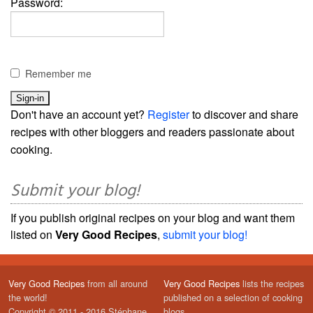
Password:
Remember me
Don't have an account yet?
Register
to discover and share
recipes with other bloggers and readers passionate about
cooking.
Submit your blog!
If you publish original recipes on your blog and want them
listed on
Very Good Recipes
,
submit your blog!
Very Good Recipes
from all around
Very Good Recipes
lists the recipes
the world!
published on a selection of cooking
Copyright © 2011 - 2016 Stéphane
blogs.