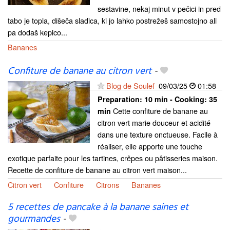
sestavine, nekaj minut v pečici in pred
tabo je topla, dišeča sladica, ki jo lahko postrežeš samostojno ali
pa dodaš kepico...
Bananes
Confiture de banane au citron vert
-
Blog de Soulef
09/03/25
01:58
Preparation:
10 min - Cooking:
35
Cette confiture de banane au
min
citron vert marie douceur et acidité
dans une texture onctueuse. Facile à
réaliser, elle apporte une touche
exotique parfaite pour les tartines, crêpes ou pâtisseries maison.
Recette de confiture de banane au citron vert maison...
Citron vert
Confiture
Citrons
Bananes
5 recettes de pancake à la banane saines et
gourmandes
-