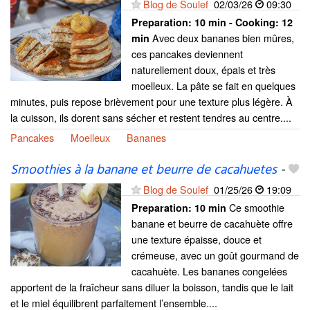
Blog de Soulef
02/03/26
09:30
Preparation:
10 min - Cooking:
12
Avec deux bananes bien mûres,
min
ces pancakes deviennent
naturellement doux, épais et très
moelleux. La pâte se fait en quelques
minutes, puis repose brièvement pour une texture plus légère. À
la cuisson, ils dorent sans sécher et restent tendres au centre....
Pancakes
Moelleux
Bananes
Smoothies à la banane et beurre de cacahuetes
-
Blog de Soulef
01/25/26
19:09
Ce smoothie
Preparation:
10 min
banane et beurre de cacahuète offre
une texture épaisse, douce et
crémeuse, avec un goût gourmand de
cacahuète. Les bananes congelées
apportent de la fraîcheur sans diluer la boisson, tandis que le lait
et le miel équilibrent parfaitement l’ensemble....