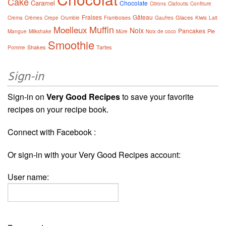
Cake
Caramel
Chocolate
Citrons
Clafoutis
Confiture
Fraises
Gâteau
Glaces
Crema
Crèmes
Crepe
Crumble
Framboises
Gaufres
Kiwis
Lait
Muffin
Moelleux
Noix
Pancakes
Pie
Mangue
Milkshake
Mûre
Noix de coco
Smoothie
Shakes
Tartes
Pomme
Sign-in
Sign-in on
Very Good Recipes
to save your favorite
recipes on your recipe book.
Connect with Facebook :
Or sign-in with your Very Good Recipes account:
User name: