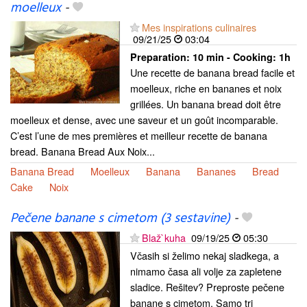
moelleux
-
Mes inspirations culinaires
09/21/25
03:04
Preparation:
10 min - Cooking:
1h
Une recette de banana bread facile et
moelleux, riche en bananes et noix
grillées. Un banana bread doit être
moelleux et dense, avec une saveur et un goût incomparable.
C’est l’une de mes premières et meilleur recette de banana
bread. Banana Bread Aux Noix...
Banana Bread
Moelleux
Banana
Bananes
Bread
Cake
Noix
Pečene banane s cimetom (3 sestavine)
-
Blaž`kuha
09/19/25
05:30
Včasih si želimo nekaj sladkega, a
nimamo časa ali volje za zapletene
sladice. Rešitev? Preproste pečene
banane s cimetom. Samo tri