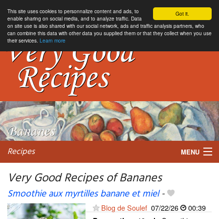
This site uses cookies to personnalize content and ads, to
Got it.
enable sharing on social media, and to analyze traffic. Data
on site use is also shared with our social network, ads and traffic analysis partners, who
can combine this data with other data you supplied them or that they collect when you use
their services.
Learn more
Recipes
MENU
Very Good Recipes of Bananes
Smoothie aux myrtilles banane et miel
-
My favorite blogs
Blog de Soulef
07/22/26
00:39