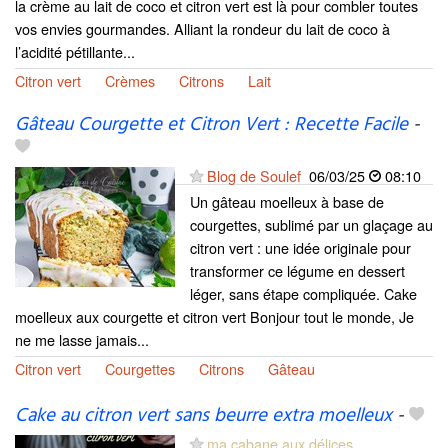
la crème au lait de coco et citron vert est là pour combler toutes
vos envies gourmandes. Alliant la rondeur du lait de coco à
l’acidité pétillante...
Citron vert
Crèmes
Citrons
Lait
Gâteau Courgette et Citron Vert : Recette Facile
-
Blog de Soulef
06/03/25
08:10
Un gâteau moelleux à base de
courgettes, sublimé par un glaçage au
citron vert : une idée originale pour
transformer ce légume en dessert
léger, sans étape compliquée. Cake
moelleux aux courgette et citron vert Bonjour tout le monde, Je
ne me lasse jamais...
Citron vert
Courgettes
Citrons
Gâteau
Cake au citron vert sans beurre extra moelleux
-
ma cabane aux délices