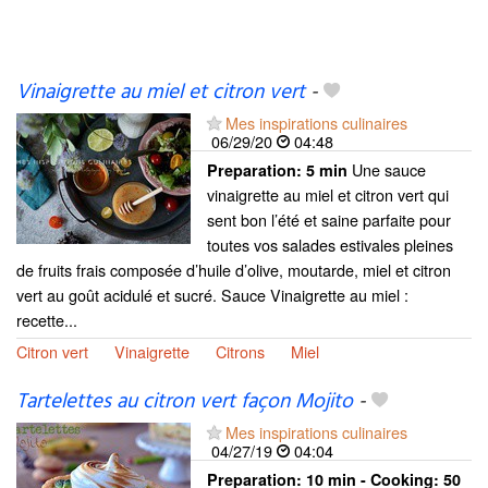
Vinaigrette au miel et citron vert
-
Mes inspirations culinaires
06/29/20
04:48
Une sauce
Preparation:
5 min
vinaigrette au miel et citron vert qui
sent bon l’été et saine parfaite pour
toutes vos salades estivales pleines
de fruits frais composée d’huile d’olive, moutarde, miel et citron
vert au goût acidulé et sucré. Sauce Vinaigrette au miel :
recette...
Citron vert
Vinaigrette
Citrons
Miel
Tartelettes au citron vert façon Mojito
-
Mes inspirations culinaires
04/27/19
04:04
Preparation:
10 min - Cooking:
50