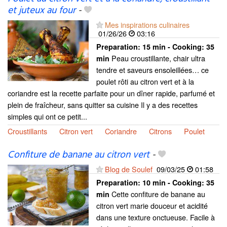
et juteux au four
-
Mes inspirations culinaires
01/26/26
03:16
Preparation:
15 min - Cooking:
35
Peau croustillante, chair ultra
min
tendre et saveurs ensoleillées… ce
poulet rôti au citron vert et à la
coriandre est la recette parfaite pour un dîner rapide, parfumé et
plein de fraîcheur, sans quitter sa cuisine Il y a des recettes
simples qui ont ce petit...
Croustillants
Citron vert
Coriandre
Citrons
Poulet
Confiture de banane au citron vert
-
Blog de Soulef
09/03/25
01:58
Preparation:
10 min - Cooking:
35
Cette confiture de banane au
min
citron vert marie douceur et acidité
dans une texture onctueuse. Facile à