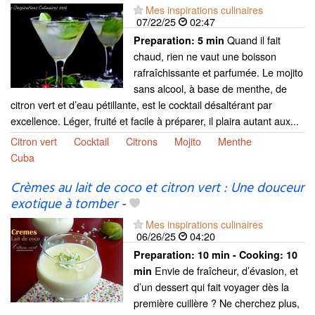
Mes inspirations culinaires
07/22/25
02:47
Quand il fait
Preparation:
5 min
chaud, rien ne vaut une boisson
rafraîchissante et parfumée. Le mojito
sans alcool, à base de menthe, de
citron vert et d’eau pétillante, est le cocktail désaltérant par
excellence. Léger, fruité et facile à préparer, il plaira autant aux...
Citron vert
Cocktail
Citrons
Mojito
Menthe
Cuba
Crèmes au lait de coco et citron vert : Une douceur
exotique à tomber
-
Mes inspirations culinaires
06/26/25
04:20
Preparation:
10 min - Cooking:
10
Envie de fraîcheur, d’évasion, et
min
d’un dessert qui fait voyager dès la
première cuillère ? Ne cherchez plus,