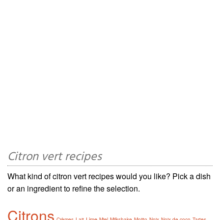
Citron vert recipes
What kind of citron vert recipes would you like? Pick a dish
or an ingredient to refine the selection.
Citrons
Lime
Crèmes
Lait
Miel
Milkshake
Mojito
Noix
Noix de coco
Tartes