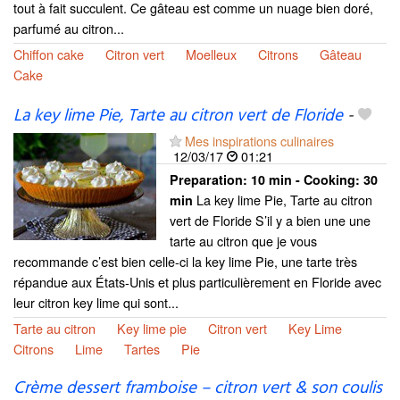
tout à fait succulent. Ce gâteau est comme un nuage bien doré,
parfumé au citron...
Chiffon cake
Citron vert
Moelleux
Citrons
Gâteau
Cake
La key lime Pie, Tarte au citron vert de Floride
-
Mes inspirations culinaires
12/03/17
01:21
Preparation:
10 min - Cooking:
30
La key lime Pie, Tarte au citron
min
vert de Floride S’il y a bien une une
tarte au citron que je vous
recommande c’est bien celle-ci la key lime Pie, une tarte très
répandue aux États-Unis et plus particulièrement en Floride avec
leur citron key lime qui sont...
Tarte au citron
Key lime pie
Citron vert
Key Lime
Citrons
Lime
Tartes
Pie
Crème dessert framboise – citron vert & son coulis