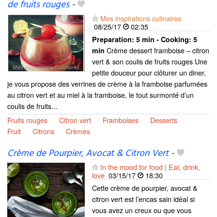
de fruits rouges
-
Mes inspirations culinaires
08/25/17
02:35
Preparation:
5 min - Cooking:
5
Crème dessert framboise – citron
min
vert & son coulis de fruits rouges Une
petite douceur pour clôturer un diner,
je vous propose des verrines de crème à la framboise parfumées
au citron vert et au miel à la framboise, le tout surmonté d’un
coulis de fruits...
Fruits rouges
Citron vert
Framboises
Desserts
Fruit
Citrons
Crèmes
Crème de Pourpier, Avocat & Citron Vert
-
In the mood for food | Eat, drink,
love
03/15/17
18:30
Cette crème de pourpier, avocat &
citron vert est l’encas sain idéal si
vous avez un creux ou que vous