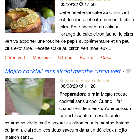
03/29/22
17:50
Cette recette de cake au citron vert
est délicieuse et extrêmement facile à
faire. Pour changer du cake à
l’orange du cake citron jaune, le citron
vert va apporter une touche de pep’s supplémentaire et un peu
plus exotisme. Recette Cake au citron vert moelleux...
Citron vert
Moelleux
Citrons
Beurre
Cake
Mojito cocktail sans alcool menthe citron vert
-
ma cabane aux délices
08/08/20
11:20
Mojito recette
Preparation:
5 min
cocktail sans alcool Quand il fait
chaud rien de mieux qu’une boisson
rafraîchissante et désaltérante
comme ce virgin mojito saveur au citron ou à la menthe fraîche
du jardin. J’ai réuni ces deux saveurs dans un délicieux mojito
maison sans...