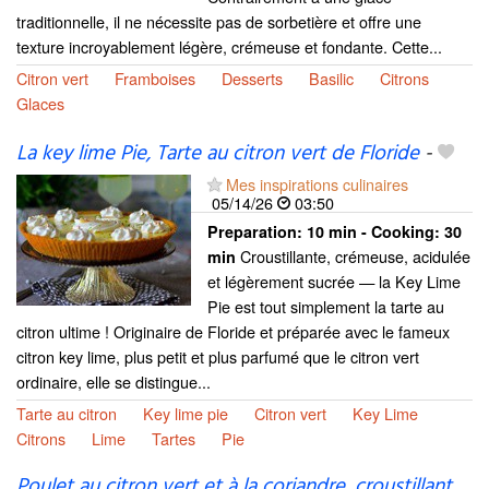
traditionnelle, il ne nécessite pas de sorbetière et offre une
texture incroyablement légère, crémeuse et fondante. Cette...
Citron vert
Framboises
Desserts
Basilic
Citrons
Glaces
La key lime Pie, Tarte au citron vert de Floride
-
Mes inspirations culinaires
05/14/26
03:50
Preparation:
10 min - Cooking:
30
Croustillante, crémeuse, acidulée
min
et légèrement sucrée — la Key Lime
Pie est tout simplement la tarte au
citron ultime ! Originaire de Floride et préparée avec le fameux
citron key lime, plus petit et plus parfumé que le citron vert
ordinaire, elle se distingue...
Tarte au citron
Key lime pie
Citron vert
Key Lime
Citrons
Lime
Tartes
Pie
Poulet au citron vert et à la coriandre, croustillant