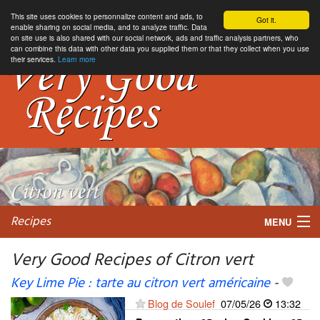
This site uses cookies to personnalize content and ads, to
Got it.
enable sharing on social media, and to analyze traffic. Data
on site use is also shared with our social network, ads and traffic analysis partners, who
can combine this data with other data you supplied them or that they collect when you use
their services.
Learn more
Recipes
MENU
Very Good Recipes of Citron vert
Key Lime Pie : tarte au citron vert américaine
-
My favorite blogs
Blog de Soulef
07/05/26
13:32