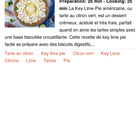
Preparation:
25 min - Cooking:
25
La Key Lime Pie américaine, ou
min
tarte au citron vert, est un dessert
crémeux, acidulé et très frais, parfait
quand on aime les tartes simples avec
une base biscuitée croustillante. Cette recette de key lime pie
facile se prépare avec des biscuits digestifs,...
Tarte au citron
Key lime pie
Citron vert
Key Lime
Citrons
Lime
Tartes
Pie