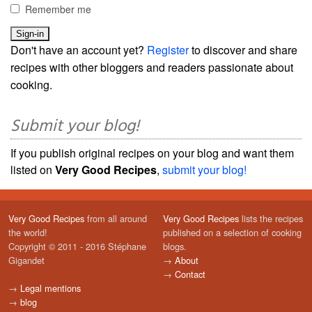
Remember me
Don't have an account yet?
Register
to discover and share
recipes with other bloggers and readers passionate about
cooking.
Submit your blog!
If you publish original recipes on your blog and want them
listed on
Very Good Recipes
,
submit your blog!
Very Good Recipes
from all around
Very Good Recipes
lists the recipes
the world!
published on a selection of cooking
Copyright © 2011 - 2016 Stéphane
blogs.
Gigandet
→
About
→
Contact
→
Legal mentions
→
blog