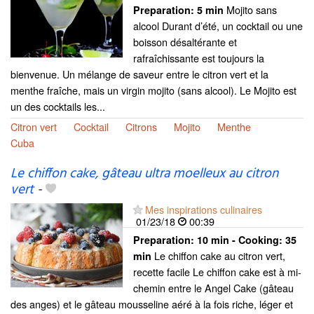
Mojito sans
Preparation:
5 min
alcool Durant d’été, un cocktail ou une
boisson désaltérante et
rafraîchissante est toujours la
bienvenue. Un mélange de saveur entre le citron vert et la
menthe fraîche, mais un virgin mojito (sans alcool). Le Mojito est
un des cocktails les...
Citron vert
Cocktail
Citrons
Mojito
Menthe
Cuba
Le chiffon cake, gâteau ultra moelleux au citron
vert
-
Mes inspirations culinaires
01/23/18
00:39
Preparation:
10 min - Cooking:
35
Le chiffon cake au citron vert,
min
recette facile Le chiffon cake est à mi-
chemin entre le Angel Cake (gâteau
des anges) et le gâteau mousseline aéré à la fois riche, léger et