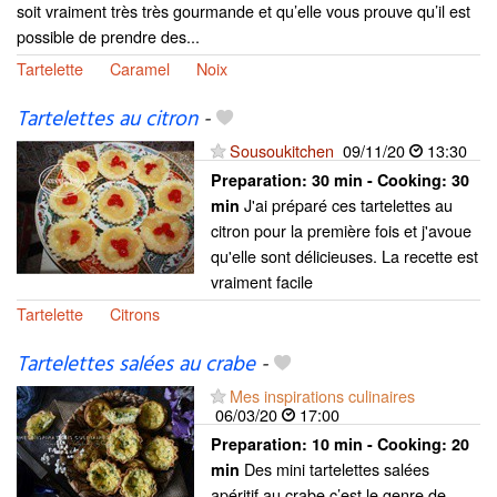
soit vraiment très très gourmande et qu’elle vous prouve qu’il est
possible de prendre des...
Tartelette
Caramel
Noix
Tartelettes au citron
-
Sousoukitchen
09/11/20
13:30
Preparation:
30 min - Cooking:
30
J'ai préparé ces tartelettes au
min
citron pour la première fois et j'avoue
qu'elle sont délicieuses. La recette est
vraiment facile
Tartelette
Citrons
Tartelettes salées au crabe
-
Mes inspirations culinaires
06/03/20
17:00
Preparation:
10 min - Cooking:
20
Des mini tartelettes salées
min
apéritif au crabe c’est le genre de