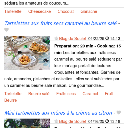
séduira les amateurs de douceurs....
Tartelette
Cheesecake
Chocolat
Ganache
Tartelettes aux fruits secs caramel au beurre salé
-
Blog de Soulef
01/22/25
14:13
Preparation:
20 min - Cooking:
15
Les tartelettes aux fruits secs
min
caramel au beurre salé séduisent par
leur mariage parfait de textures
croquantes et fondantes. Garnies de
noix, amandes, pistaches et noisettes , elles sont sublimées par
un caramel au beurre salé maison. Une gourmandise...
Tartelette
Beurre salé
Fruits secs
Caramel
Fruit
Beurre
Mini tartelettes aux mûres à la crème au citron
-
Blog de Soulef
01/16/25
13:18