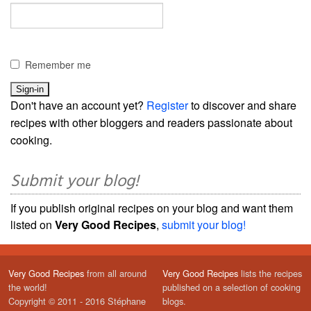
Remember me
Don't have an account yet?
Register
to discover and share
recipes with other bloggers and readers passionate about
cooking.
Submit your blog!
If you publish original recipes on your blog and want them
listed on
Very Good Recipes
,
submit your blog!
Very Good Recipes
from all around
Very Good Recipes
lists the recipes
the world!
published on a selection of cooking
Copyright © 2011 - 2016 Stéphane
blogs.