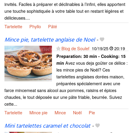
invités. Faciles à préparer et déclinables à l’infini, elles apportent
une touche sophistiquée à votre table tout en restant légères et
délicieuses....
Tartelette
Phyllo
Pâté
Mince pie, tartelette anglaise de Noel
-
Blog de Soulef
10/19/25
20:19
Preparation:
30 min - Cooking:
15
Avez vous deja goûter ce délice :
min
les mince pies de Noël? Ces
tartelettes anglaises dorées maison,
préparées spécialement avec une
farce mincemeat sans alcool aux pommes, raisins et épices
chaudes, le tout déposée sur une pâte friable, beurrée. Suivez
cette...
Tartelette
Mince pie
Mince
Noël
Pie
Mini tartelettes caramel et chocolat
-