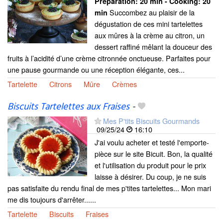
Preparation:
20 min - Cooking:
20
Succombez au plaisir de la
min
dégustation de ces mini tartelettes
aux mûres à la crème au citron, un
dessert raffiné mêlant la douceur des
fruits à l’acidité d’une crème citronnée onctueuse. Parfaites pour
une pause gourmande ou une réception élégante, ces...
Tartelette
Citrons
Mûre
Crèmes
Biscuits Tartelettes aux Fraises
-
Mes P'tits Biscuits Gourmands
09/25/24
16:10
J'ai voulu acheter et testé l'emporte-
pièce sur le site Bicuit. Bon, la qualité
et l'utilisation du produit pour le prix
laisse à désirer. Du coup, je ne suis
pas satisfaite du rendu final de mes p'tites tartelettes... Mon mari
me dis toujours d'arrêter......
Tartelette
Biscuits
Fraises