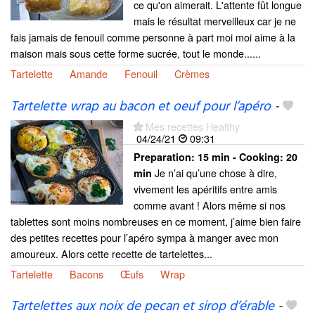
ce qu'on aimerait. L'attente fût longue
mais le résultat merveilleux car je ne
fais jamais de fenouil comme personne à part moi moi aime à la
maison mais sous cette forme sucrée, tout le monde......
Tartelette
Amande
Fenouil
Crèmes
Tartelette wrap au bacon et oeuf pour l’apéro
-
Mes recettes Healthy
04/24/21
09:31
Preparation:
15 min - Cooking:
20
Je n’ai qu’une chose à dire,
min
vivement les apéritifs entre amis
comme avant ! Alors même si nos
tablettes sont moins nombreuses en ce moment, j’aime bien faire
des petites recettes pour l’apéro sympa à manger avec mon
amoureux. Alors cette recette de tartelettes...
Tartelette
Bacons
Œufs
Wrap
Tartelettes aux noix de pecan et sirop d’érable
-