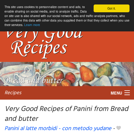
This site uses cookies to personnalize content and ads, to
Got it.
enable sharing on social media, and to analyze traffic. Data
on site use is also shared with our social network, ads and traffic analysis partners, who
can combine this data with other data you supplied them or that they collect when you use
their services.
Learn more
Recipes
MENU
Very Good Recipes of Panini from Bread
and butter
My favorite blogs
Panini al latte morbidi - con metodo yudane
-