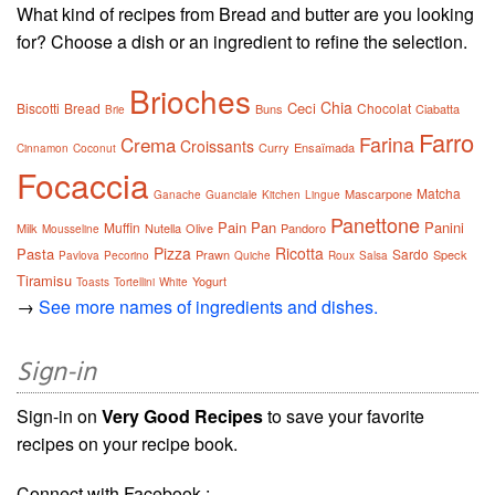
What kind of recipes from Bread and butter are you looking
for? Choose a dish or an ingredient to refine the selection.
Brioches
Chia
Ceci
Biscotti
Bread
Chocolat
Buns
Ciabatta
Brie
Farro
Farina
Crema
Croissants
Curry
Ensaïmada
Cinnamon
Coconut
Focaccia
Matcha
Mascarpone
Ganache
Guanciale
Kitchen
Lingue
Panettone
Pain
Pan
Panini
Muffin
Milk
Nutella
Olive
Pandoro
Mousseline
Pizza
Ricotta
Pasta
Sardo
Prawn
Speck
Pavlova
Pecorino
Quiche
Roux
Salsa
Tiramisu
Yogurt
Toasts
Tortellini
White
→
See more names of ingredients and dishes.
Sign-in
Sign-in on
Very Good Recipes
to save your favorite
recipes on your recipe book.
Connect with Facebook :