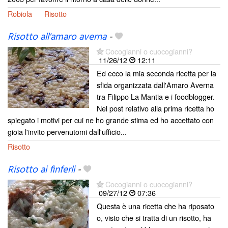
Robiola
Risotto
Risotto all'amaro averna
-
Cocogianni o cuocogianni?
11/26/12
12:11
Ed ecco la mia seconda ricetta per la
sfida organizzata dall'Amaro Averna
tra Filippo La Mantia e i foodblogger.
Nel post relativo alla prima ricetta ho
spiegato i motivi per cui ne ho grande stima ed ho accettato con
gioia l'invito pervenutomi dall'ufficio...
Risotto
Risotto ai finferli
-
Cocogianni o cuocogianni?
09/27/12
07:36
Questa è una ricetta che ha riposato
o, visto che si tratta di un risotto, ha