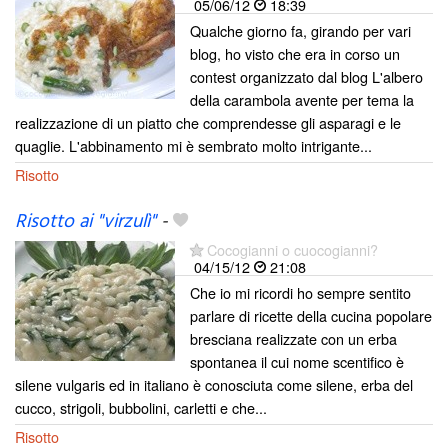
05/06/12
18:39
Qualche giorno fa, girando per vari
blog, ho visto che era in corso un
contest organizzato dal blog L'albero
della carambola avente per tema la
realizzazione di un piatto che comprendesse gli asparagi e le
quaglie. L'abbinamento mi è sembrato molto intrigante...
Risotto
Risotto ai "virzulì"
-
Cocogianni o cuocogianni?
04/15/12
21:08
Che io mi ricordi ho sempre sentito
parlare di ricette della cucina popolare
bresciana realizzate con un erba
spontanea il cui nome scentifico è
silene vulgaris ed in italiano è conosciuta come silene, erba del
cucco, strigoli, bubbolini, carletti e che...
Risotto