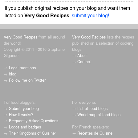
If you publish original recipes on your blog and want them
listed on
Very Good Recipes
,
submit your blog!
Very Good Recipes
from all around
Very Good Recipes
lists the recipes
the world!
published on a selection of cooking
Copyright © 2011 - 2016 Stéphane
blogs.
Gigandet
→
About
→
Contact
→
Legal mentions
→
blog
→
Follow me on Twitter
For food bloggers:
For everyone:
→
Submit your blog
→
List of food blogs
→
How it works?
→
World map of food blogs
→
Frequently Asked Questions
→
Logos and badges
For French speakers:
→
The "Kingdoms of Cuisine"
→
Recettes de Cuisine