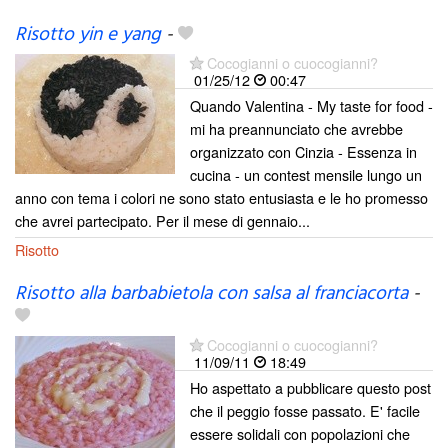
Risotto yin e yang
-
Cocogianni o cuocogianni?
01/25/12
00:47
Quando Valentina - My taste for food -
mi ha preannunciato che avrebbe
organizzato con Cinzia - Essenza in
cucina - un contest mensile lungo un
anno con tema i colori ne sono stato entusiasta e le ho promesso
che avrei partecipato. Per il mese di gennaio...
Risotto
Risotto alla barbabietola con salsa al franciacorta
-
Cocogianni o cuocogianni?
11/09/11
18:49
Ho aspettato a pubblicare questo post
che il peggio fosse passato. E' facile
essere solidali con popolazioni che