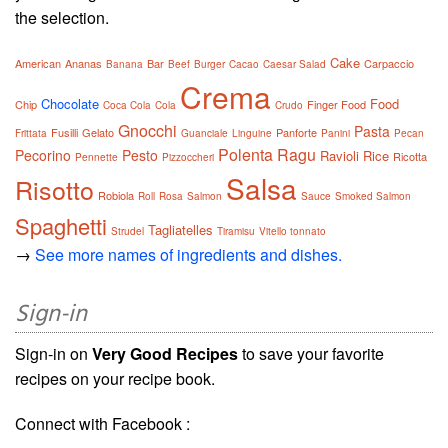
the selection.
Cake
American
Ananas
Bar
Carpaccio
Banana
Beef
Burger
Cacao
Caesar Salad
Crema
Chocolate
Food
Chip
Finger Food
Coca Cola
Cola
Crudo
Gnocchi
Pasta
Fusilli
Gelato
Panforte
Frittata
Guanciale
Linguine
Panini
Pecan
Polenta
Ragu
Pecorino
Pesto
Ravioli
Rice
Ricotta
Pennette
Pizzoccheri
Salsa
Risotto
Robiola
Roll
Rosa
Salmon
Sauce
Smoked Salmon
Spaghetti
Tagliatelles
Strudel
Tiramisu
Vitello tonnato
→
See more names of ingredients and dishes.
Sign-in
Sign-in on
Very Good Recipes
to save your favorite
recipes on your recipe book.
Connect with Facebook :