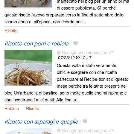
mantecato nel blog per un anno prima
di essere pubblicata. Sì perché
questo risotto l'avevo preparato verso la fine di settembre dello
scorso anno e, all'epoca, non ricordo per...
Risotto
Risotto con porri e robiola
-
Cocogianni o cuocogianni?
07/25/12
12:17
Questa volta è stato veramente
difficile scegliere con che ricetta
partecipare al Recipe-tionist di questo
mese perchè tra le tante presenti nel
blog Un'arbanella di basilico, sono molte quelle che mi ispirano e
che incontrano i miei gusti. Alla fine la...
Robiola
Risotto
Risotto con asparagi e quaglie
-
Cocogianni o cuocogianni?