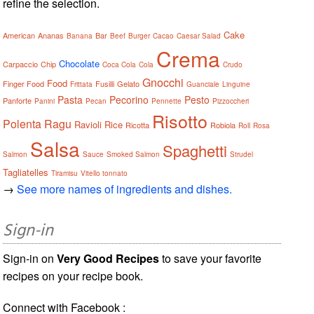
refine the selection.
Cake
American
Ananas
Bar
Banana
Beef
Burger
Cacao
Caesar Salad
Crema
Chocolate
Carpaccio
Chip
Coca Cola
Cola
Crudo
Gnocchi
Food
Finger Food
Fusilli
Gelato
Frittata
Guanciale
Linguine
Pasta
Pecorino
Pesto
Panforte
Panini
Pecan
Pennette
Pizzoccheri
Risotto
Polenta
Ragu
Ravioli
Rice
Ricotta
Robiola
Roll
Rosa
Salsa
Spaghetti
Salmon
Sauce
Smoked Salmon
Strudel
Tagliatelles
Tiramisu
Vitello tonnato
→
See more names of ingredients and dishes.
Sign-in
Sign-in on
Very Good Recipes
to save your favorite
recipes on your recipe book.
Connect with Facebook :