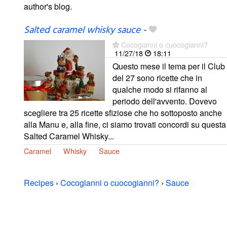
author's blog.
Salted caramel whisky sauce
-
Cocogianni o cuocogianni?
11/27/18
18:11
Questo mese il tema per il Club
del 27 sono ricette che in
qualche modo si rifanno al
periodo dell'avvento. Dovevo
scegliere tra 25 ricette sfiziose che ho sottoposto anche
alla Manu e, alla fine, ci siamo trovati concordi su questa
Salted Caramel Whisky...
Caramel
Whisky
Sauce
Recipes
›
Cocogianni o cuocogianni?
›
Sauce