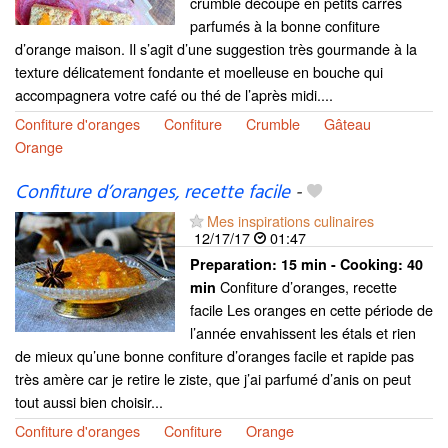
crumble découpé en petits carrés
parfumés à la bonne confiture
d’orange maison. Il s’agit d’une suggestion très gourmande à la
texture délicatement fondante et moelleuse en bouche qui
accompagnera votre café ou thé de l’après midi....
Confiture d'oranges
Confiture
Crumble
Gâteau
Orange
Confiture d’oranges, recette facile
-
Mes inspirations culinaires
12/17/17
01:47
Preparation:
15 min - Cooking:
40
Confiture d’oranges, recette
min
facile Les oranges en cette période de
l’année envahissent les étals et rien
de mieux qu’une bonne confiture d’oranges facile et rapide pas
très amère car je retire le ziste, que j’ai parfumé d’anis on peut
tout aussi bien choisir...
Confiture d'oranges
Confiture
Orange