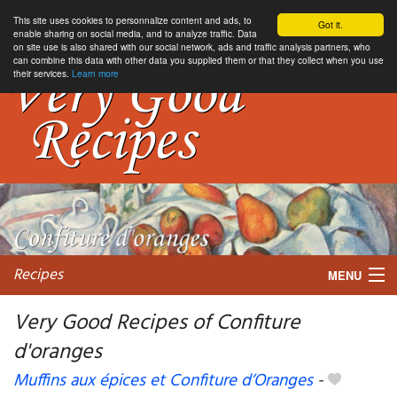
This site uses cookies to personnalize content and ads, to
Got it.
enable sharing on social media, and to analyze traffic. Data
on site use is also shared with our social network, ads and traffic analysis partners, who
can combine this data with other data you supplied them or that they collect when you use
their services.
Learn more
Recipes
MENU
Very Good Recipes of Confiture
d'oranges
My favorite blogs
Muffins aux épices et Confiture d’Oranges
-