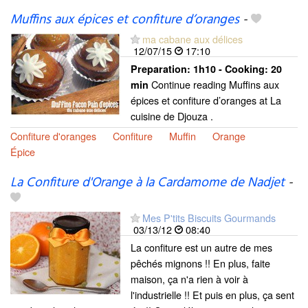
Muffins aux épices et confiture d’oranges
-
ma cabane aux délices
12/07/15
17:10
Preparation:
1h10 - Cooking:
20
Continue reading Muffins aux
min
épices et confiture d’oranges at La
cuisine de Djouza .
Confiture d'oranges
Confiture
Muffin
Orange
Épice
La Confiture d'Orange à la Cardamome de Nadjet
-
Mes P'tits Biscuits Gourmands
03/13/12
08:40
La confiture est un autre de mes
pêchés mignons !! En plus, faite
maison, ça n'a rien à voir à
l'industrielle !! Et puis en plus, ça sent