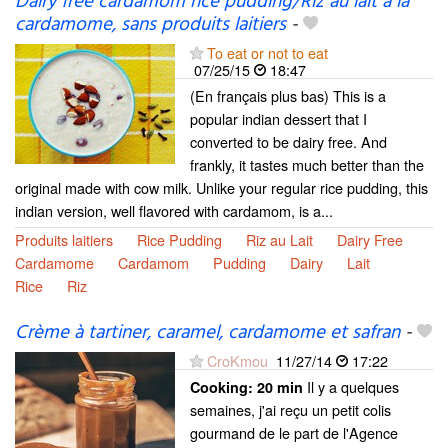
Dairy free cardamom rice pudding/Riz au lait à la
cardamome, sans produits laitiers
-
To eat or not to eat
07/25/15
18:47
(En français plus bas) This is a
popular indian dessert that I
converted to be dairy free. And
frankly, it tastes much better than the
original made with cow milk. Unlike your regular rice pudding, this
indian version, well flavored with cardamom, is a...
Produits laitiers
Rice Pudding
Riz au Lait
Dairy Free
Cardamome
Cardamom
Pudding
Dairy
Lait
Rice
Riz
Crème à tartiner, caramel, cardamome et safran
-
CroKmou
11/27/14
17:22
Il y a quelques
Cooking:
20 min
semaines, j'ai reçu un petit colis
gourmand de le part de l'Agence