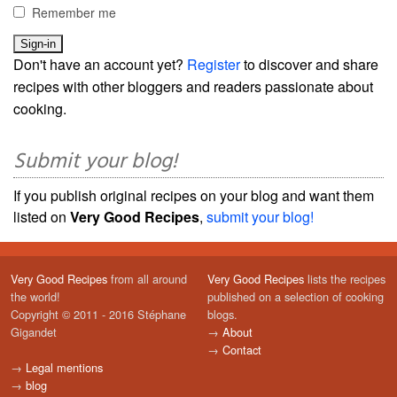
Remember me
Don't have an account yet?
Register
to discover and share
recipes with other bloggers and readers passionate about
cooking.
Submit your blog!
If you publish original recipes on your blog and want them
listed on
Very Good Recipes
,
submit your blog!
Very Good Recipes
from all around
Very Good Recipes
lists the recipes
the world!
published on a selection of cooking
Copyright © 2011 - 2016 Stéphane
blogs.
Gigandet
→
About
→
Contact
→
Legal mentions
→
blog