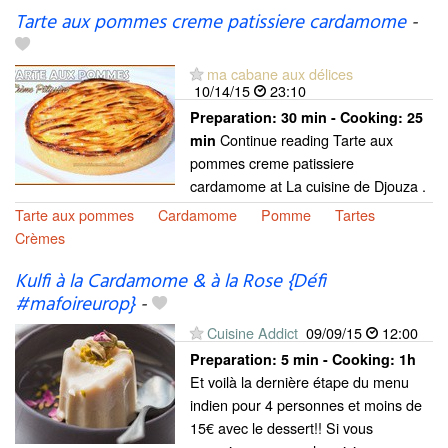
Tarte aux pommes creme patissiere cardamome
-
ma cabane aux délices
10/14/15
23:10
Preparation:
30 min - Cooking:
25
Continue reading Tarte aux
min
pommes creme patissiere
cardamome at La cuisine de Djouza .
Tarte aux pommes
Cardamome
Pomme
Tartes
Crèmes
Kulfi à la Cardamome & à la Rose {Défi
#mafoireurop}
-
Cuisine Addict
09/09/15
12:00
Preparation:
5 min - Cooking:
1h
Et voilà la dernière étape du menu
indien pour 4 personnes et moins de
15€ avec le dessert!! Si vous