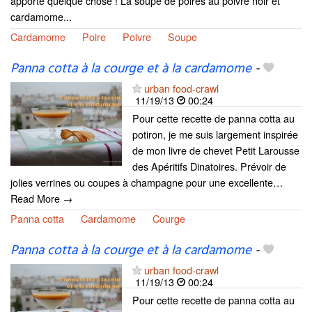
apporte quelque chose ! La soupe de poires au poivre noir et
cardamome...
Cardamome
Poire
Poivre
Soupe
Panna cotta à la courge et à la cardamome
-
urban food-crawl
11/19/13
00:24
Pour cette recette de panna cotta au
potiron, je me suis largement inspirée
de mon livre de chevet Petit Larousse
des Apéritifs Dinatoires. Prévoir de
jolies verrines ou coupes à champagne pour une excellente…
Read More →
Panna cotta
Cardamome
Courge
Panna cotta à la courge et à la cardamome
-
urban food-crawl
11/19/13
00:24
Pour cette recette de panna cotta au