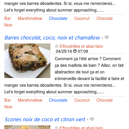
manger ces barres décadentes. Si si, vous me remercierez...
Let's forget everything about summer approaching,......
Bar
Marshmallow
Chocolate
Coconut
Chocolat
Noix
Barres chocolat, coco, noix et chamallow
-
Effondrilles et abat-faim
04/25/16
07:09
Comment ça l'été arrive ? Comment
ça des maillots de bain ? Allez, on fait
abstraction de tout ça et on
s'émerveille devant la facilité à faire et
manger ces barres décadentes. Si si, vous me remercierez...
Let's forget everything about summer approaching,......
Bar
Marshmallow
Chocolate
Coconut
Chocolat
Noix
Scones noix de coco et citron vert
-
Effondrilles et abat-faim