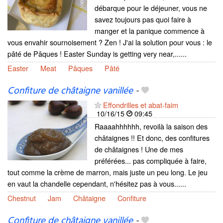
débarque pour le déjeuner, vous ne
savez toujours pas quoi faire à
manger et la panique commence à
vous envahir sournoisement ? Zen ! J'ai la solution pour vous : le
pâté de Pâques ! Easter Sunday is getting very near,......
Easter
Meat
Pâques
Pâté
Confiture de châtaigne vanillée
-
Effondrilles et abat-faim
10/16/15
09:45
Raaaahhhhhh, revoilà la saison des
châtaignes !! Et donc, des confitures
de châtaignes ! Une de mes
préférées... pas compliquée à faire,
tout comme la crème de marron, mais juste un peu long. Le jeu
en vaut la chandelle cependant, n'hésitez pas à vous......
Chestnut
Jam
Châtaigne
Confiture
Confiture de châtaigne vanillée
-