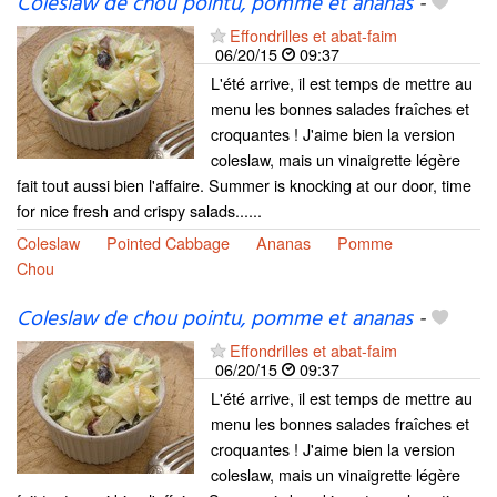
Coleslaw de chou pointu, pomme et ananas
-
Effondrilles et abat-faim
06/20/15
09:37
L'été arrive, il est temps de mettre au
menu les bonnes salades fraîches et
croquantes ! J'aime bien la version
coleslaw, mais un vinaigrette légère
fait tout aussi bien l'affaire. Summer is knocking at our door, time
for nice fresh and crispy salads......
Coleslaw
Pointed Cabbage
Ananas
Pomme
Chou
Coleslaw de chou pointu, pomme et ananas
-
Effondrilles et abat-faim
06/20/15
09:37
L'été arrive, il est temps de mettre au
menu les bonnes salades fraîches et
croquantes ! J'aime bien la version
coleslaw, mais un vinaigrette légère