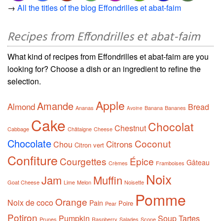
→
All the titles of the blog Effondrilles et abat-faim
Recipes from Effondrilles et abat-faim
What kind of recipes from Effondrilles et abat-faim are you
looking for? Choose a dish or an ingredient to refine the
selection.
Apple
Amande
Almond
Bread
Ananas
Banana
Bananes
Avoine
Cake
Chocolat
Chestnut
Cabbage
Châtaigne
Cheese
Chocolate
Coconut
Citrons
Chou
Citron vert
Confiture
Courgettes
Épice
Gâteau
Crèmes
Framboises
Noix
Jam
Muffin
Goat Cheese
Lime
Melon
Noisette
Pomme
Orange
Noix de coco
Pain
Poire
Pear
Potiron
Pumpkin
Soup
Tartes
Prunes
Raspberry
Salades
Scone