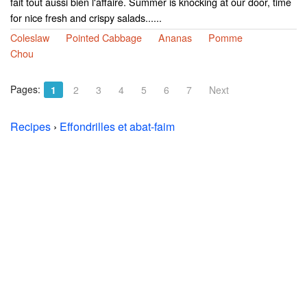
fait tout aussi bien l'affaire. Summer is knocking at our door, time
for nice fresh and crispy salads......
Coleslaw
Pointed Cabbage
Ananas
Pomme
Chou
Pages:
1
2
3
4
5
6
7
Next
Recipes
›
Effondrilles et abat-faim