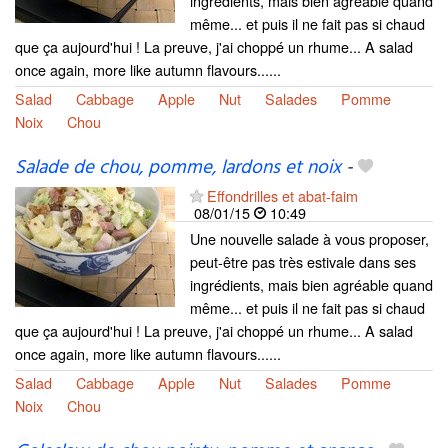
ingrédients, mais bien agréable quand
même... et puis il ne fait pas si chaud
que ça aujourd'hui ! La preuve, j'ai choppé un rhume... A salad
once again, more like autumn flavours......
Salad
Cabbage
Apple
Nut
Salades
Pomme
Noix
Chou
Salade de chou, pomme, lardons et noix
-
Effondrilles et abat-faim
08/01/15
10:49
Une nouvelle salade à vous proposer,
peut-être pas très estivale dans ses
ingrédients, mais bien agréable quand
même... et puis il ne fait pas si chaud
que ça aujourd'hui ! La preuve, j'ai choppé un rhume... A salad
once again, more like autumn flavours......
Salad
Cabbage
Apple
Nut
Salades
Pomme
Noix
Chou