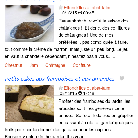
Effondrilles et abat-faim
10/16/15
09:45
Raaaahhhhhh, revoilà la saison des
châtaignes !! Et donc, des confitures
de châtaignes ! Une de mes
préférées... pas compliquée à faire,
tout comme la crème de marron, mais juste un peu long. Le jeu
en vaut la chandelle cependant, n'hésitez pas à vous......
Chestnut
Jam
Châtaigne
Confiture
Petits cakes aux framboises et aux amandes
-
Effondrilles et abat-faim
08/13/15
14:48
Profiter des framboises du jardin, les
arbustes sont très généreux cette
année... Se retenir de trop en grapiller
en passant à côté, et garder quelques
fruits pour confectionner des gâteaux pour les copines...
Rapsberry galore in the garden this year,......