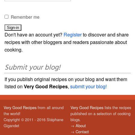
Remember me
Don't have an account yet?
Register
to discover and share
recipes with other bloggers and readers passionate about
cooking.
Submit your blog!
If you publish original recipes on your blog and want them
listed on
Very Good Recipes
,
submit your blog!
Very Good Recipes
from all around
Very Good Recipes
lists the recipes
the world!
published on a selection of cooking
Copyright © 2011 - 2016 Stéphane
blogs.
Gigandet
→
About
→
Contact