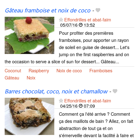
Gâteau framboise et noix de coco
-
Effondrilles et abat-faim
05/07/16
13:52
Pour profiter des premières
framboises, pour apporter un rayon
de soleil en guise de dessert... Let's
jump on the first raspberries and on
the occasion to serve a slice of sun for dessert... Gâteau...
Coconut
Raspberry
Noix de coco
Framboises
Gâteau
Noix
Barres chocolat, coco, noix et chamallow
-
Effondrilles et abat-faim
04/25/16
07:09
Comment ça l'été arrive ? Comment
ça des maillots de bain ? Allez, on fait
abstraction de tout ça et on
s'émerveille devant la facilité à faire et