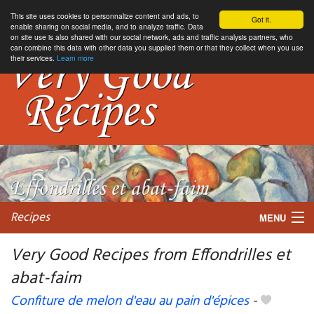
This site uses cookies to personnalize content and ads, to
Got it.
enable sharing on social media, and to analyze traffic. Data
on site use is also shared with our social network, ads and traffic analysis partners, who
can combine this data with other data you supplied them or that they collect when you use
their services.
Learn more
Recipes
MENU
Very Good Recipes from Effondrilles et
abat-faim
My favorite blogs
Confiture de melon d'eau au pain d'épices
-