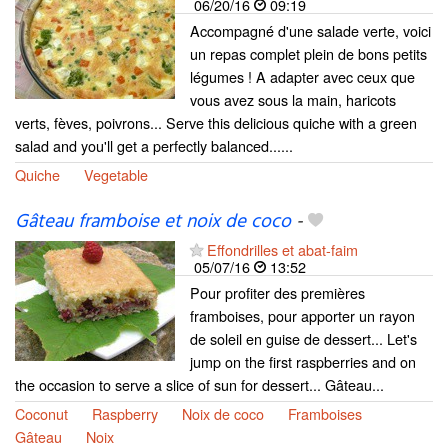
06/20/16
09:19
Accompagné d'une salade verte, voici
un repas complet plein de bons petits
légumes ! A adapter avec ceux que
vous avez sous la main, haricots
verts, fèves, poivrons... Serve this delicious quiche with a green
salad and you'll get a perfectly balanced......
Quiche
Vegetable
Gâteau framboise et noix de coco
-
Effondrilles et abat-faim
05/07/16
13:52
Pour profiter des premières
framboises, pour apporter un rayon
de soleil en guise de dessert... Let's
jump on the first raspberries and on
the occasion to serve a slice of sun for dessert... Gâteau...
Coconut
Raspberry
Noix de coco
Framboises
Gâteau
Noix