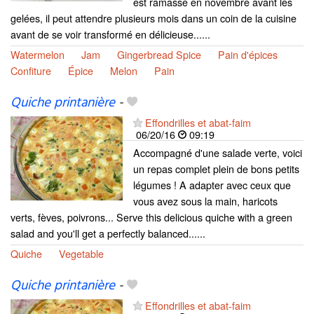
est ramassé en novembre avant les
gelées, il peut attendre plusieurs mois dans un coin de la cuisine
avant de se voir transformé en délicieuse......
Watermelon
Jam
Gingerbread Spice
Pain d'épices
Confiture
Épice
Melon
Pain
Quiche printanière
-
Effondrilles et abat-faim
06/20/16
09:19
Accompagné d'une salade verte, voici
un repas complet plein de bons petits
légumes ! A adapter avec ceux que
vous avez sous la main, haricots
verts, fèves, poivrons... Serve this delicious quiche with a green
salad and you'll get a perfectly balanced......
Quiche
Vegetable
Quiche printanière
-
Effondrilles et abat-faim