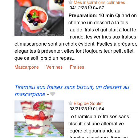
Mes inspirations culinaires
04/12/25
04:57
Preparation:
10 min
Quand on
cherche un dessert à la fois
rapide, frais et qui plaît à tout le
monde, les verrines aux fraises
et mascarpone sont un choix évident. Faciles à préparer,
élégantes à présenter, elles font toujours leur petit effet,
que ce soit lors d’un repas...
Mascarpone
Verrines
Fraises
Tiramisu aux fraises sans biscuit, un dessert au
mascarpone
-
Blog de Soulef
03/21/25
01:54
Le tiramisu aux fraises sans
biscuit est une alternative
légère et gourmande au
tiramisu classique. Avec sa