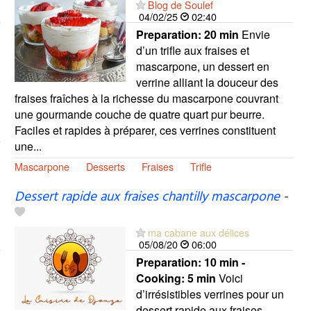
Blog de Soulef
04/02/25
02:40
Preparation:
20 min
Envie
d’un trifle aux fraises et
mascarpone, un dessert en
verrine alliant la douceur des
fraises fraîches à la richesse du mascarpone couvrant
une gourmande couche de quatre quart pur beurre.
Faciles et rapides à préparer, ces verrines constituent
une...
Mascarpone
Desserts
Fraises
Trifle
Dessert rapide aux fraises chantilly mascarpone
-
ma cabane aux délices
05/08/20
06:00
Preparation:
10 min -
Cooking:
5 min
Voici
d’irrésistibles verrines pour un
dessert rapide aux fraises