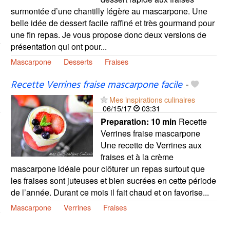
surmontée d’une chantilly légère au mascarpone. Une
belle idée de dessert facile raffiné et très gourmand pour
une fin repas. Je vous propose donc deux versions de
présentation qui ont pour...
Mascarpone
Desserts
Fraises
Recette Verrines fraise mascarpone facile
-
Mes inspirations culinaires
06/15/17
03:31
Preparation:
10 min
Recette
Verrines fraise mascarpone
Une recette de Verrines aux
fraises et à la crème
mascarpone idéale pour clôturer un repas surtout que
les fraises sont juteuses et bien sucrées en cette période
de l’année. Durant ce mois il fait chaud et on favorise...
Mascarpone
Verrines
Fraises