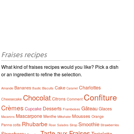
Fraises recipes
What kind of fraises recipes would you like? Pick a dish
or an ingredient to refine the selection.
Charlottes
Cake
Bananes
Amande
Biscuits
Basilic
Caramel
Confiture
Chocolat
Citrons
Cheesecake
Comment
Crèmes
Gâteau
Desserts
Cupcake
Glaces
Framboises
Mascarpone
Mousses
Menthe
Orange
Macarons
Milkshake
Rhubarbe
Smoothie
Panna cotta
Sirop
Strawberries
Rose
Salades
Tarte aux Fraises
Strawberry
Tartelette