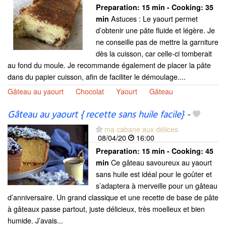
Preparation:
15 min - Cooking:
35
Astuces : Le yaourt permet
min
d’obtenir une pâte fluide et légère. Je
ne conseille pas de mettre la garniture
dès la cuisson, car celle-ci tomberait
au fond du moule. Je recommande également de placer la pâte
dans du papier cuisson, afin de faciliter le démoulage....
Gâteau au yaourt
Chocolat
Yaourt
Gâteau
Gâteau au yaourt { recette sans huile facile}
-
ma cabane aux délices
08/04/20
16:00
Preparation:
15 min - Cooking:
45
Ce gâteau savoureux au yaourt
min
sans huile est idéal pour le goûter et
s’adaptera à merveille pour un gâteau
d’anniversaire. Un grand classique et une recette de base de pâte
à gâteaux passe partout, juste délicieux, très moelleux et bien
humide. J’avais...