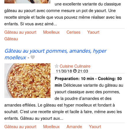
une excellente variante du classique
gâteau au yaourt avec comme mesure un pot de yaourt. Une
recette simple et facile que vous pouvez même réaliser avec les
enfants. Si vous avez aimé...
Gâteau au yaourt
Moelleux
Cerises
Yaourt
Gâteau
Gâteau au yaourt pommes, amandes, hyper
moelleux
-
Cuisine Culinaire
11/30/18
21:03
Preparation:
10 min - Cooking:
50
Délicieuse variante du gâteau au
min
yaourt classique avec des pommes,
de la poudre d’amandes et des
amandes effilées. Le gâteau est hyper moelleux et fondant à
souhait. C’est une recette simple et facile à faire, même avec les
enfants. Gâteau au yaourt aux...
Gâteau au yaourt
Moelleux
Amande
Yaourt