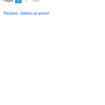
Pages:
1
2
Next
Recipes
›
Gâteau au yaourt