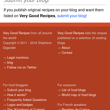
Submit your blog!
If you publish original recipes on your blog and want them
listed on
Very Good Recipes
,
submit your blog!
Very Good Recipes
from all around
Very Good Recipes
lists the recipes
the world!
published on a selection of cooking
Copyright © 2011 - 2016 Stéphane
blogs.
Gigandet
→
About
→
Contact
→
Legal mentions
→
blog
→
Follow me on Twitter
For food bloggers:
For everyone:
→
Submit your blog
→
List of food blogs
→
How it works?
→
World map of food blogs
→
Frequently Asked Questions
→
Logos and badges
For French speakers:
→
The "Kingdoms of Cuisine"
→
Recettes de Cuisine