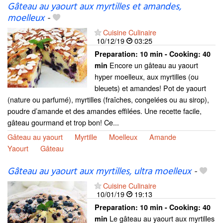
Gâteau au yaourt aux myrtilles et amandes,
moelleux
-
Cuisine Culinaire
10/12/19
03:25
Preparation:
10 min - Cooking:
40
Encore un gâteau au yaourt
min
hyper moelleux, aux myrtilles (ou
bleuets) et amandes! Pot de yaourt
(nature ou parfumé), myrtilles (fraîches, congelées ou au sirop),
poudre d’amande et des amandes effilées. Une recette facile,
gâteau gourmand et trop bon! Ce...
Gâteau au yaourt
Myrtille
Moelleux
Amande
Yaourt
Gâteau
Gâteau au yaourt aux myrtilles, ultra moelleux
-
Cuisine Culinaire
10/01/19
19:13
Preparation:
10 min - Cooking:
40
Le gâteau au yaourt aux myrtilles
min