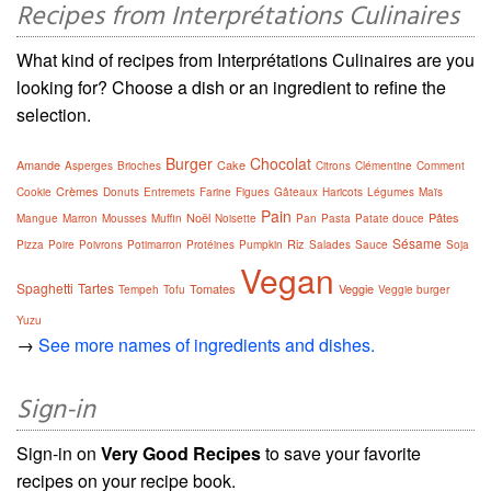
Recipes from Interprétations Culinaires
What kind of recipes from Interprétations Culinaires are you
looking for? Choose a dish or an ingredient to refine the
selection.
Burger
Chocolat
Amande
Cake
Asperges
Brioches
Citrons
Clémentine
Comment
Crèmes
Cookie
Donuts
Entremets
Farine
Figues
Gâteaux
Haricots
Légumes
Maïs
Pain
Noël
Pâtes
Mangue
Marron
Mousses
Muffin
Noisette
Pan
Pasta
Patate douce
Sésame
Riz
Pizza
Poire
Poivrons
Potimarron
Protéines
Pumpkin
Salades
Sauce
Soja
Vegan
Spaghetti
Tartes
Tomates
Veggie
Tempeh
Tofu
Veggie burger
Yuzu
→
See more names of ingredients and dishes.
Sign-in
Sign-in on
Very Good Recipes
to save your favorite
recipes on your recipe book.