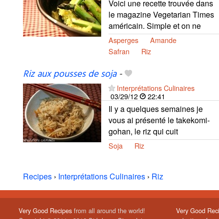
Voici une recette trouvée dans
le magazine Vegetarian Times
américain. Simple et on ne
Asperges
Amande
Safran
Riz
Riz aux pousses de soja
-
Interprétations Culinaires
03/29/12
22:41
Il y a quelques semaines je
vous ai présenté le takekomi-
gohan, le riz qui cuit
Soja
Riz
Recipes
›
Interprétations Culinaires
›
Riz
Very Good Recipes
from all around the world!
Very Good Rec