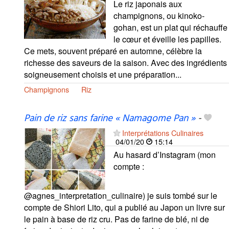
Le riz japonais aux
champignons, ou kinoko-
gohan, est un plat qui réchauffe
le cœur et éveille les papilles.
Ce mets, souvent préparé en automne, célèbre la
richesse des saveurs de la saison. Avec des ingrédients
soigneusement choisis et une préparation...
Champignons
Riz
Pain de riz sans farine « Namagome Pan »
-
Interprétations Culinaires
04/01/20
15:14
Au hasard d’Instagram (mon
compte :
@agnes_interpretation_culinaire) je suis tombé sur le
compte de Shiori Lito, qui a publié au Japon un livre sur
le pain à base de riz cru. Pas de farine de blé, ni de