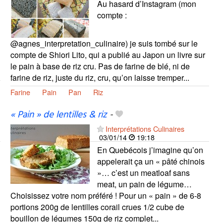
Au hasard d’Instagram (mon
compte :
@agnes_interpretation_culinaire) je suis tombé sur le
compte de Shiori Lito, qui a publié au Japon un livre sur
le pain à base de riz cru. Pas de farine de blé, ni de
farine de riz, juste du riz, cru, qu’on laisse tremper...
Farine
Pain
Pan
Riz
« Pain » de lentilles & riz
-
Interprétations Culinaires
03/01/14
19:18
En Quebécois j’imagine qu’on
appelerait ça un « pâté chinois
»… c’est un meatloaf sans
meat, un pain de légume…
Choisissez votre nom préféré ! Pour un « pain » de 6-8
portions 200g de lentilles corail crues 1/2 cube de
bouillon de légumes 150g de riz complet...