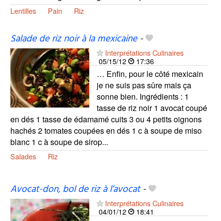
Lentilles
Pain
Riz
Salade de riz noir à la mexicaine
-
Interprétations Culinaires
05/15/12
17:36
… Enfin, pour le côté mexicain
je ne suis pas sûre mais ça
sonne bien. Ingrédients : 1
tasse de riz noir 1 avocat coupé
en dés 1 tasse de édamamé cuits 3 ou 4 petits oignons
hachés 2 tomates coupées en dés 1 c à soupe de miso
blanc 1 c à soupe de sirop...
Salades
Riz
Avocat-don, bol de riz à l’avocat
-
Interprétations Culinaires
04/01/12
18:41