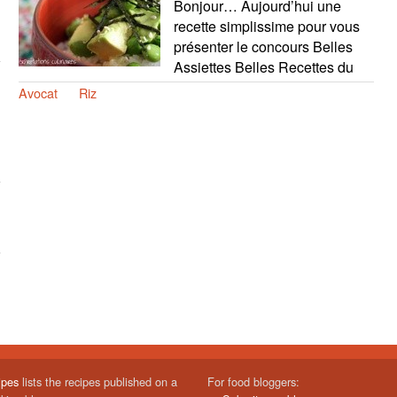
Bonjour… Aujourd’hui une
recette simplissime pour vous
présenter le concours Belles
Assiettes Belles Recettes du
Avocat
Riz
ipes
lists the recipes published on a
For food bloggers: