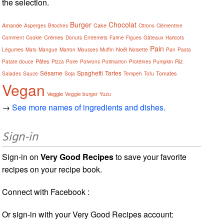
the selection.
Burger
Chocolat
Amande
Cake
Asperges
Brioches
Citrons
Clémentine
Crèmes
Comment
Cookie
Donuts
Entremets
Farine
Figues
Gâteaux
Haricots
Pain
Noël
Légumes
Maïs
Mangue
Marron
Mousses
Muffin
Noisette
Pan
Pasta
Pâtes
Riz
Patate douce
Pizza
Poire
Poivrons
Potimarron
Protéines
Pumpkin
Sésame
Spaghetti
Tartes
Tomates
Salades
Sauce
Soja
Tempeh
Tofu
Vegan
Veggie
Veggie burger
Yuzu
→
See more names of ingredients and dishes.
Sign-in
Sign-in on
Very Good Recipes
to save your favorite
recipes on your recipe book.
Connect with Facebook :
Or sign-in with your Very Good Recipes account: