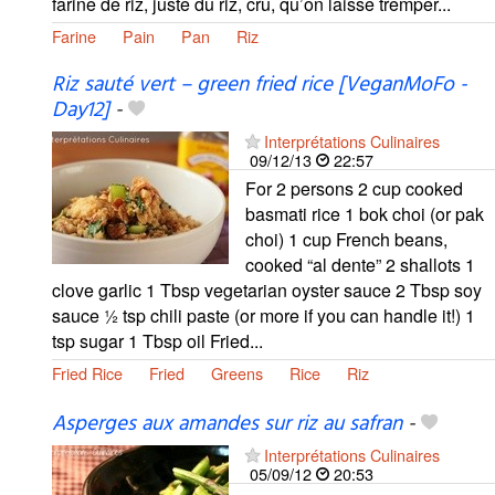
farine de riz, juste du riz, cru, qu’on laisse tremper...
Farine
Pain
Pan
Riz
Riz sauté vert – green fried rice [VeganMoFo -
Day12]
-
Interprétations Culinaires
09/12/13
22:57
For 2 persons 2 cup cooked
basmati rice 1 bok choi (or pak
choi) 1 cup French beans,
cooked “al dente” 2 shallots 1
clove garlic 1 Tbsp vegetarian oyster sauce 2 Tbsp soy
sauce ½ tsp chili paste (or more if you can handle it!) 1
tsp sugar 1 Tbsp oil Fried...
Fried Rice
Fried
Greens
Rice
Riz
Asperges aux amandes sur riz au safran
-
Interprétations Culinaires
05/09/12
20:53