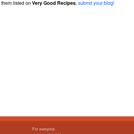
them listed on
Very Good Recipes
,
submit your blog!
For everyone: