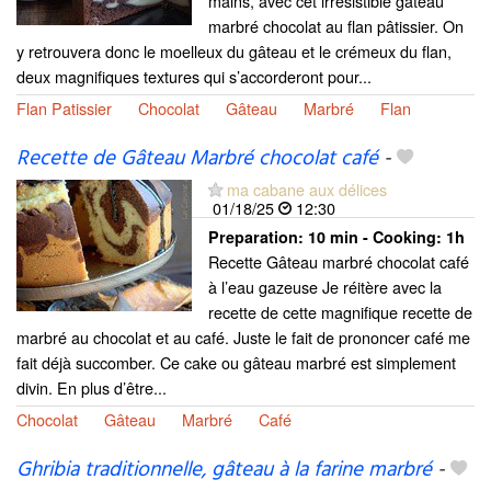
mains, avec cet irrésistible gâteau
marbré chocolat au flan pâtissier. On
y retrouvera donc le moelleux du gâteau et le crémeux du flan,
deux magnifiques textures qui s’accorderont pour...
Flan Patissier
Chocolat
Gâteau
Marbré
Flan
Recette de Gâteau Marbré chocolat café
-
ma cabane aux délices
01/18/25
12:30
Preparation:
10 min - Cooking:
1h
Recette Gâteau marbré chocolat café
à l’eau gazeuse Je réitère avec la
recette de cette magnifique recette de
marbré au chocolat et au café. Juste le fait de prononcer café me
fait déjà succomber. Ce cake ou gâteau marbré est simplement
divin. En plus d’être...
Chocolat
Gâteau
Marbré
Café
Ghribia traditionnelle, gâteau à la farine marbré
-