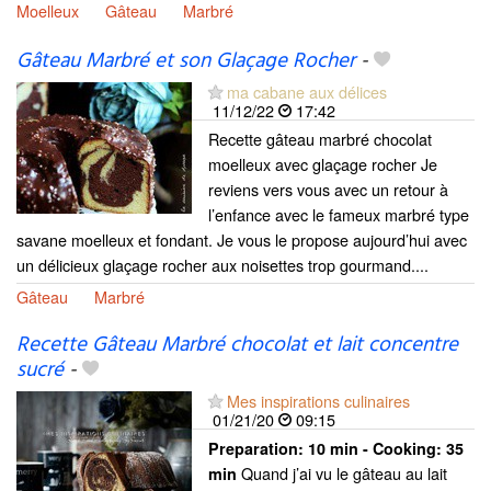
Moelleux
Gâteau
Marbré
Gâteau Marbré et son Glaçage Rocher
-
ma cabane aux délices
11/12/22
17:42
Recette gâteau marbré chocolat
moelleux avec glaçage rocher Je
reviens vers vous avec un retour à
l’enfance avec le fameux marbré type
savane moelleux et fondant. Je vous le propose aujourd’hui avec
un délicieux glaçage rocher aux noisettes trop gourmand....
Gâteau
Marbré
Recette Gâteau Marbré chocolat et lait concentre
sucré
-
Mes inspirations culinaires
01/21/20
09:15
Preparation:
10 min - Cooking:
35
Quand j’ai vu le gâteau au lait
min