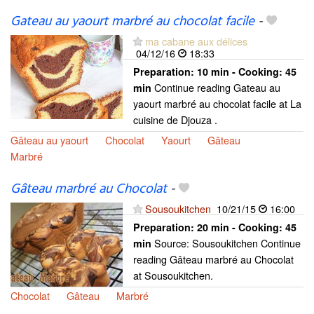
Gateau au yaourt marbré au chocolat facile
-
ma cabane aux délices
04/12/16
18:33
Preparation:
10 min - Cooking:
45
Continue reading Gateau au
min
yaourt marbré au chocolat facile at La
cuisine de Djouza .
Gâteau au yaourt
Chocolat
Yaourt
Gâteau
Marbré
Gâteau marbré au Chocolat
-
Sousoukitchen
10/21/15
16:00
Preparation:
20 min - Cooking:
45
Source: Sousoukitchen Continue
min
reading Gâteau marbré au Chocolat
at Sousoukitchen.
Chocolat
Gâteau
Marbré