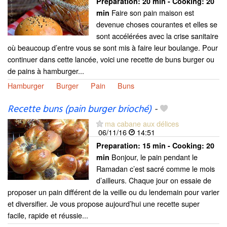
Preparation:
20 min - Cooking:
20
Faire son pain maison est
min
devenue choses courantes et elles se
sont accélérées avec la crise sanitaire
où beaucoup d’entre vous se sont mis à faire leur boulange. Pour
continuer dans cette lancée, voici une recette de buns burger ou
de pains à hamburger...
Hamburger
Burger
Pain
Buns
Recette buns (pain burger brioché)
-
ma cabane aux délices
06/11/16
14:51
Preparation:
15 min - Cooking:
20
Bonjour, le pain pendant le
min
Ramadan c’est sacré comme le mois
d’ailleurs. Chaque jour on essaie de
proposer un pain différent de la veille ou du lendemain pour varier
et diversifier. Je vous propose aujourd’hui une recette super
facile, rapide et réussie...