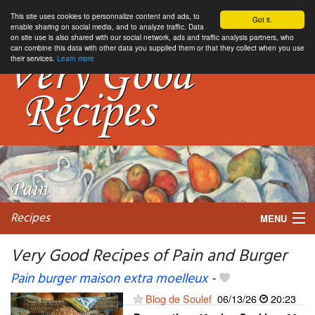
This site uses cookies to personnalize content and ads, to
Got it.
enable sharing on social media, and to analyze traffic. Data
on site use is also shared with our social network, ads and traffic analysis partners, who
can combine this data with other data you supplied them or that they collect when you use
their services.
Learn more
Recipes
MENU
Very Good Recipes of Pain and Burger
Pain burger maison extra moelleux
-
My favorite blogs
Blog de Soulef
06/13/26
20:23