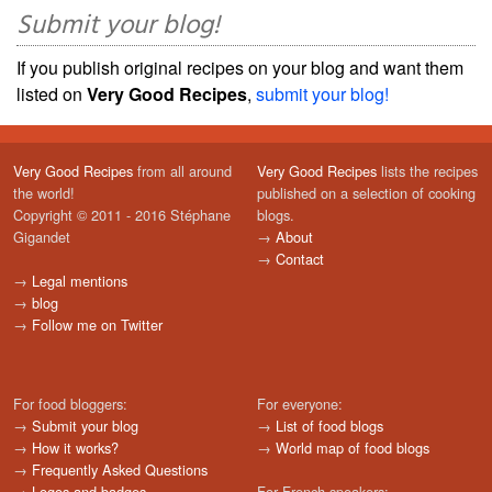
Submit your blog!
If you publish original recipes on your blog and want them
listed on
Very Good Recipes
,
submit your blog!
Very Good Recipes
from all around
Very Good Recipes
lists the recipes
the world!
published on a selection of cooking
Copyright © 2011 - 2016 Stéphane
blogs.
Gigandet
→
About
→
Contact
→
Legal mentions
→
blog
→
Follow me on Twitter
For food bloggers:
For everyone:
→
Submit your blog
→
List of food blogs
→
How it works?
→
World map of food blogs
→
Frequently Asked Questions
→
Logos and badges
For French speakers: