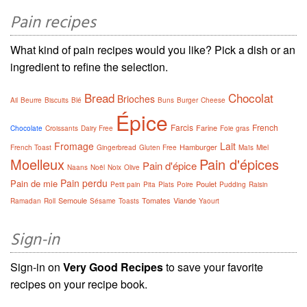
Pain recipes
What kind of pain recipes would you like? Pick a dish or an
ingredient to refine the selection.
Bread
Chocolat
Brioches
Ail
Beurre
Biscuits
Blé
Buns
Burger
Cheese
Épice
Farcis
French
Farine
Chocolate
Croissants
Dairy Free
Foie gras
Fromage
Lait
Hamburger
French Toast
Gingerbread
Gluten Free
Maïs
Miel
Moelleux
Pain d'épices
Pain d'épice
Naans
Noël
Noix
Olive
Pain perdu
Pain de mie
Poulet
Petit pain
Pita
Plats
Poire
Pudding
Raisin
Semoule
Tomates
Viande
Ramadan
Roll
Sésame
Toasts
Yaourt
Sign-in
Sign-in on
Very Good Recipes
to save your favorite
recipes on your recipe book.