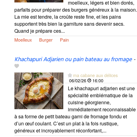
moelleux, légers et bien dorés,
parfaits pour préparer des burgers généreux à la maison.
La mie est tendre, la croûte reste fine, et les pains
supportent très bien la garniture sans devenir secs.
Quand je prépare ces...
Moelleux
Burger
Pain
Khachapuri Adjarien ou pain bateau au fromage
-
ma cabane aux délices
06/02/26
16:00
Le khachapuri adjarien est une
spécialité emblématique de la
cuisine géorgienne,
immédiatement reconnaissable
à sa forme de petit bateau garni de fromage fondu et
d’un œuf coulant. C’est un plat à la fois rustique,
généreux et incroyablement réconfortant,...