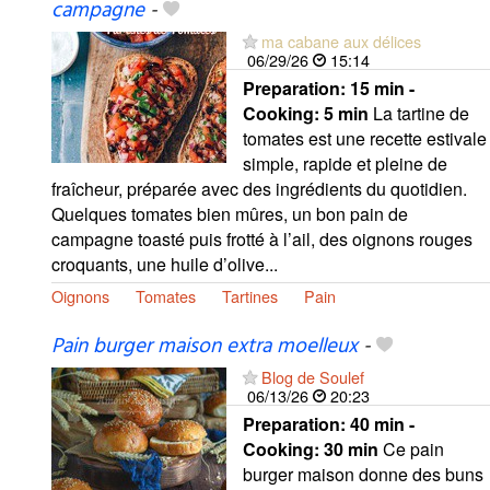
campagne
-
ma cabane aux délices
06/29/26
15:14
Preparation:
15 min -
Cooking:
5 min
La tartine de
tomates est une recette estivale
simple, rapide et pleine de
fraîcheur, préparée avec des ingrédients du quotidien.
Quelques tomates bien mûres, un bon pain de
campagne toasté puis frotté à l’ail, des oignons rouges
croquants, une huile d’olive...
Oignons
Tomates
Tartines
Pain
Pain burger maison extra moelleux
-
Blog de Soulef
06/13/26
20:23
Preparation:
40 min -
Cooking:
30 min
Ce pain
burger maison donne des buns