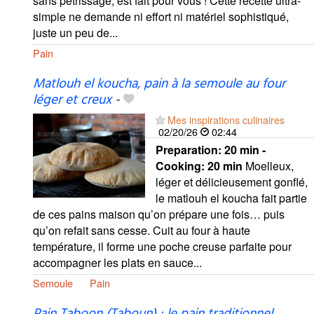
sans pétrissage, est fait pour vous ! Cette recette ultra-
simple ne demande ni effort ni matériel sophistiqué,
juste un peu de...
Pain
Matlouh el koucha, pain à la semoule au four
léger et creux
-
Mes inspirations culinaires
02/20/26
02:44
Preparation:
20 min -
Cooking:
20 min
Moelleux,
léger et délicieusement gonflé,
le matlouh el koucha fait partie
de ces pains maison qu’on prépare une fois… puis
qu’on refait sans cesse. Cuit au four à haute
température, il forme une poche creuse parfaite pour
accompagner les plats en sauce...
Semoule
Pain