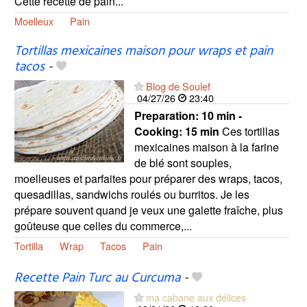
Cette recette de pain...
Moelleux
Pain
Tortillas mexicaines maison pour wraps et pain
tacos
-
Blog de Soulef
04/27/26
23:40
Preparation:
10 min -
Cooking:
15 min
Ces tortillas
mexicaines maison à la farine
de blé sont souples,
moelleuses et parfaites pour préparer des wraps, tacos,
quesadillas, sandwichs roulés ou burritos. Je les
prépare souvent quand je veux une galette fraîche, plus
goûteuse que celles du commerce,...
Tortilla
Wrap
Tacos
Pain
Recette Pain Turc au Curcuma
-
ma cabane aux délices