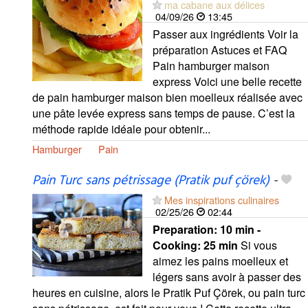
ma cabane aux délices
04/09/26
13:45
Passer aux ingrédients Voir la
préparation Astuces et FAQ
Pain hamburger maison
express Voici une belle recette
de pain hamburger maison bien moelleux réalisée avec
une pâte levée express sans temps de pause. C’est la
méthode rapide idéale pour obtenir...
Hamburger
Pain
Pain Turc sans pétrissage (Pratik puf çörek)
-
Mes inspirations culinaires
02/25/26
02:44
Preparation:
10 min -
Cooking:
25 min
Si vous
aimez les pains moelleux et
légers sans avoir à passer des
heures en cuisine, alors le Pratik Puf Çörek, ou pain turc