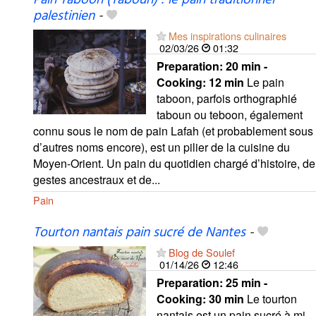
Pain Taboon (Taboun) : le pain traditionnel
palestinien
-
Mes inspirations culinaires
02/03/26
01:32
Preparation:
20 min -
Cooking:
12 min
Le pain
taboon, parfois orthographié
taboun ou teboon, également
connu sous le nom de pain Lafah (et probablement sous
d’autres noms encore), est un pilier de la cuisine du
Moyen-Orient. Un pain du quotidien chargé d’histoire, de
gestes ancestraux et de...
Pain
Tourton nantais pain sucré de Nantes
-
Blog de Soulef
01/14/26
12:46
Preparation:
25 min -
Cooking:
30 min
Le tourton
nantais est un pain sucré à mi-