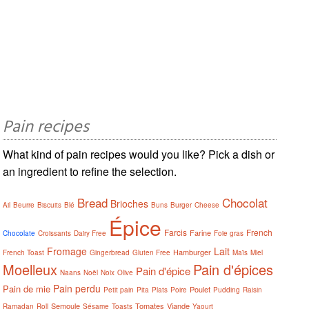
Pain recipes
What kind of pain recipes would you like? Pick a dish or
an ingredient to refine the selection.
Bread
Chocolat
Brioches
Ail
Beurre
Biscuits
Blé
Buns
Burger
Cheese
Épice
Farcis
French
Farine
Chocolate
Croissants
Dairy Free
Foie gras
Fromage
Lait
Hamburger
French Toast
Gingerbread
Gluten Free
Maïs
Miel
Moelleux
Pain d'épices
Pain d'épice
Naans
Noël
Noix
Olive
Pain perdu
Pain de mie
Poulet
Petit pain
Pita
Plats
Poire
Pudding
Raisin
Semoule
Tomates
Viande
Ramadan
Roll
Sésame
Toasts
Yaourt