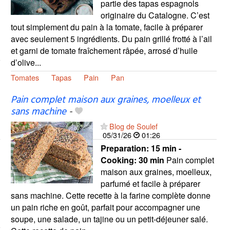
partie des tapas espagnols
originaire du Catalogne. C’est
tout simplement du pain à la tomate, facile à préparer
avec seulement 5 ingrédients. Du pain grillé frotté à l’ail
et garni de tomate fraîchement râpée, arrosé d’huile
d’olive...
Tomates
Tapas
Pain
Pan
Pain complet maison aux graines, moelleux et
sans machine
-
Blog de Soulef
05/31/26
01:26
Preparation:
15 min -
Cooking:
30 min
Pain complet
maison aux graines, moelleux,
parfumé et facile à préparer
sans machine. Cette recette à la farine complète donne
un pain riche en goût, parfait pour accompagner une
soupe, une salade, un tajine ou un petit-déjeuner salé.