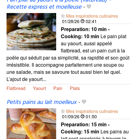
Pain plat au yaourt à la poêle (flatbread) –
Recette express et moelleuse
-
Mes inspirations culinaires
01/28/26
02:41
Preparation:
10 min -
Cooking:
10 min
Le pain plat
au yaourt, aussi appelé
flatbread, est un pain cuit à la
poêle qui séduit par sa simplicité, sa rapidité et son goût
irrésistible. Il accompagne parfaitement une soupe ou
une salade, mais se savoure tout aussi bien tel quel.
L’ajout de yaourt...
Flatbread
Yaourt
Pain
Plats
Petits pains au lait moelleux
-
Mes inspirations culinaires
01/09/26
01:50
Preparation:
15 min -
Cooking:
15 min
Les pains au
lait sont appréciés à travers le