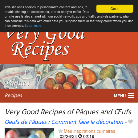
This site uses cookies to personnalize content and ads, to
Got it.
enable sharing on social media, and to analyze traffic. Data
on site use is also shared with our social network, ads and traffic analysis partners, who
can combine this data with other data you supplied them or that they collect when you use
their services.
Learn more
Recipes
MENU
Very Good Recipes of Pâques and Œufs
Oeufs de Pâques : Comment faire la décoration
-
My favorite blogs
Mes inspirations culinaires
03/26/24
02:19