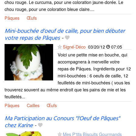
chou rouge. Le curcuma, pour une coloration jaune-dorée. Le
chou rouge, pour une coloration bleue claire....
Pâques
Œufs
Mini-bouchée d'oeuf de caille, pour bien débuter
votre repas de Pâques
-
Signé-Déco
03/20/12
07:05
Voici une petite mise en bouche, qui
accompagnera à merveille votre
repas de Pâques. Ingrédients pour 12
mini-bouchées : 6 oeufs de caille, 12
feuilletés de mini-bouchées ( vous les
trouverez souvent au même endroit que les pains de mie et les
feuilletés...
Pâques
Cailles
Œufs
Ma Participation au Conours "l'Oeuf de Pâques"
chez Karine
-
Mes P'tits Biscuits Gourmands