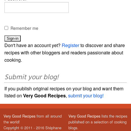
Remember me
Don't have an account yet?
Register
to discover and share
recipes with other bloggers and readers passionate about
cooking.
Submit your blog!
If you publish original recipes on your blog and want them
listed on
Very Good Recipes
,
submit your blog!
Very Good Recipes
from all around
Very Good Recipes
lists the recipes
the world!
published on a selection of cooking
Copyright © 2011 - 2016 Stéphane
blogs.