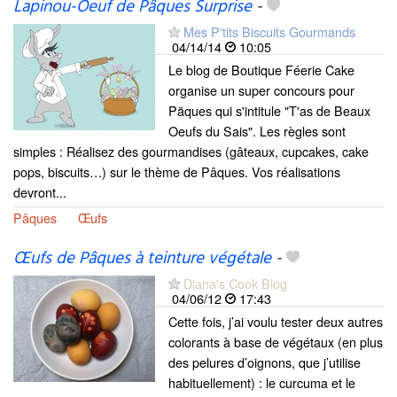
Lapinou-Oeuf de Pâques Surprise
-
Mes P'tits Biscuits Gourmands
04/14/14
10:05
Le blog de Boutique Féerie Cake
organise un super concours pour
Päques qui s'intitule "T'as de Beaux
Oeufs du Sais". Les règles sont
simples : Réalisez des gourmandises (gâteaux, cupcakes, cake
pops, biscuits…) sur le thème de Pâques. Vos réalisations
devront...
Pâques
Œufs
Œufs de Pâques à teinture végétale
-
Diana's Cook Blog
04/06/12
17:43
Cette fois, j’ai voulu tester deux autres
colorants à base de végétaux (en plus
des pelures d’oignons, que j’utilise
habituellement) : le curcuma et le