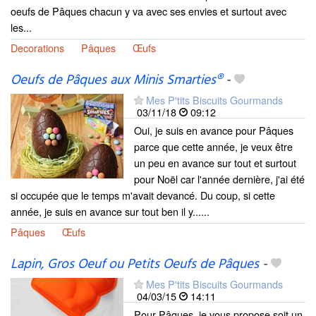
oeufs de Pâques chacun y va avec ses envies et surtout avec
les...
Decorations
Pâques
Œufs
Oeufs de Pâques aux Minis Smarties®
-
Mes P'tits Biscuits Gourmands
03/11/18
09:12
Oui, je suis en avance pour Pâques
parce que cette année, je veux être
un peu en avance sur tout et surtout
pour Noël car l'année dernière, j'ai été
si occupée que le temps m'avait devancé. Du coup, si cette
année, je suis en avance sur tout ben il y......
Pâques
Œufs
Lapin, Gros Oeuf ou Petits Oeufs de Pâques
-
Mes P'tits Biscuits Gourmands
04/03/15
14:11
Pour Pâques, je vous propose soit un