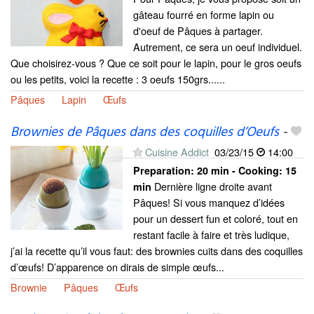
gâteau fourré en forme lapin ou
d'oeuf de Pâques à partager.
Autrement, ce sera un oeuf individuel.
Que choisirez-vous ? Que ce soit pour le lapin, pour le gros oeufs
ou les petits, voici la recette : 3 oeufs 150grs......
Pâques
Lapin
Œufs
Brownies de Pâques dans des coquilles d’Oeufs
-
Cuisine Addict
03/23/15
14:00
Preparation:
20 min - Cooking:
15
Dernière ligne droite avant
min
Pâques! Si vous manquez d’idées
pour un dessert fun et coloré, tout en
restant facile à faire et très ludique,
j’ai la recette qu’il vous faut: des brownies cuits dans des coquilles
d’œufs! D’apparence on dirais de simple œufs...
Brownie
Pâques
Œufs