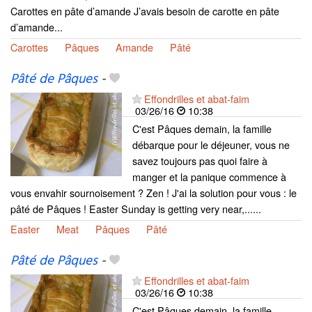
Carottes en pâte d’amande J’avais besoin de carotte en pâte
d’amande...
Carottes
Pâques
Amande
Pâté
Pâté de Pâques
-
Effondrilles et abat-faim
03/26/16
10:38
C'est Pâques demain, la famille
débarque pour le déjeuner, vous ne
savez toujours pas quoi faire à
manger et la panique commence à
vous envahir sournoisement ? Zen ! J'ai la solution pour vous : le
pâté de Pâques ! Easter Sunday is getting very near,......
Easter
Meat
Pâques
Pâté
Pâté de Pâques
-
Effondrilles et abat-faim
03/26/16
10:38
C'est Pâques demain, la famille