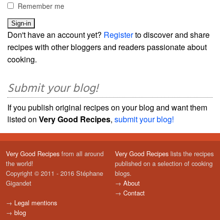
Remember me
Don't have an account yet?
Register
to discover and share
recipes with other bloggers and readers passionate about
cooking.
Submit your blog!
If you publish original recipes on your blog and want them
listed on
Very Good Recipes
,
submit your blog!
Very Good Recipes
from all around
Very Good Recipes
lists the recipes
the world!
published on a selection of cooking
Copyright © 2011 - 2016 Stéphane
blogs.
Gigandet
→
About
→
Contact
→
Legal mentions
→
blog