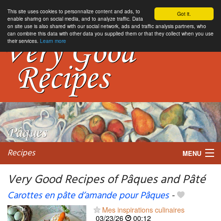
This site uses cookies to personnalize content and ads, to
Got it.
enable sharing on social media, and to analyze traffic. Data
on site use is also shared with our social network, ads and traffic analysis partners, who
can combine this data with other data you supplied them or that they collect when you use
their services.
Learn more
Recipes
MENU
Very Good Recipes of Pâques and Pâté
Carottes en pâte d’amande pour Pâques
-
My favorite blogs
Mes inspirations culinaires
03/23/26
00:12