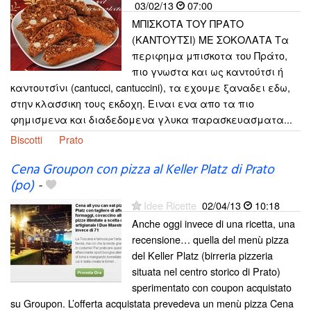
03/02/13
07:00
ΜΠΙΣΚΟΤΑ ΤΟΥ ΠΡΑΤΟ
(ΚΑΝΤΟΥΤΣΙ) ΜΕ ΣΟΚΟΛΑΤΑ Τα
περιφημα μπισκοτα του Πράτο,
πιο γνωστα και ως καντούτσι ή
καντουτσίνι (cantucci, cantuccini), τα εχουμε ξαναδει εδω,
στην κλασσικη τους εκδοχη. Ειναι ενα απο τα πιο
φημισμενα και διαδεδομενα γλυκα παρασκευασματα...
Biscotti
Prato
Cena Groupon con pizza al Keller Platz di Prato
(po)
-
Idee Ricette
02/04/13
10:18
Anche oggi invece di una ricetta, una
recensione… quella del menù pizza
del Keller Platz (birreria pizzeria
situata nel centro storico di Prato)
sperimentato con coupon acquistato
su Groupon. L’offerta acquistata prevedeva un menù pizza Cena