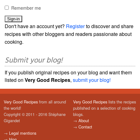
Remember me
Don't have an account yet?
Register
to discover and share
recipes with other bloggers and readers passionate about
cooking.
Submit your blog!
If you publish original recipes on your blog and want them
listed on
Very Good Recipes
,
submit your blog!
Very Good Recipes
from all around
Very Good Recipes
lists the recipes
the world!
published on a selection of cooking
Copyright © 2011 - 2016 Stéphane
blogs.
Gigandet
→
About
→
Contact
→
Legal mentions
→
blog