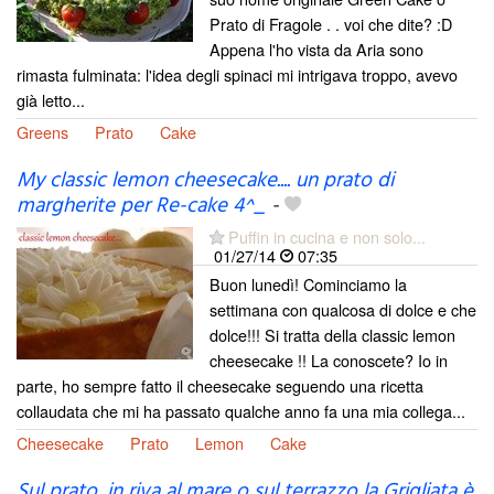
Prato di Fragole . . voi che dite? :D
Appena l'ho vista da Aria sono
rimasta fulminata: l'idea degli spinaci mi intrigava troppo, avevo
già letto...
Greens
Prato
Cake
My classic lemon cheesecake.... un prato di
margherite per Re-cake 4^_
-
Puffin in cucina e non solo...
01/27/14
07:35
Buon lunedì! Cominciamo la
settimana con qualcosa di dolce e che
dolce!!! Si tratta della classic lemon
cheesecake !! La conoscete? Io in
parte, ho sempre fatto il cheesecake seguendo una ricetta
collaudata che mi ha passato qualche anno fa una mia collega...
Cheesecake
Prato
Lemon
Cake
Sul prato, in riva al mare o sul terrazzo la Grigliata è