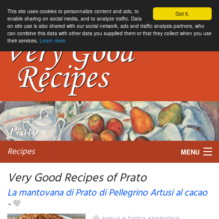
This site uses cookies to personnalize content and ads, to
Got it.
enable sharing on social media, and to analyze traffic. Data
on site use is also shared with our social network, ads and traffic analysis partners, who
can combine this data with other data you supplied them or that they collect when you use
their services.
Learn more
Recipes
MENU
Very Good Recipes of Prato
La mantovana di Prato di Pellegrino Artusi al cacao
-
My favorite blogs
acqua e farina-sississima