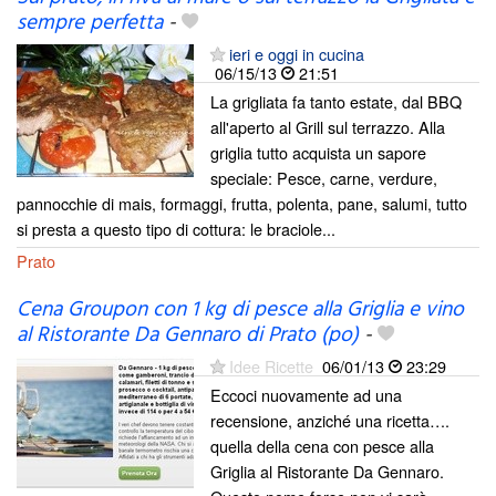
sempre perfetta
-
ieri e oggi in cucina
06/15/13
21:51
La grigliata fa tanto estate, dal BBQ
all'aperto al Grill sul terrazzo. Alla
griglia tutto acquista un sapore
speciale: Pesce, carne, verdure,
pannocchie di mais, formaggi, frutta, polenta, pane, salumi, tutto
si presta a questo tipo di cottura: le braciole...
Prato
Cena Groupon con 1 kg di pesce alla Griglia e vino
al Ristorante Da Gennaro di Prato (po)
-
Idee Ricette
06/01/13
23:29
Eccoci nuovamente ad una
recensione, anziché una ricetta….
quella della cena con pesce alla
Griglia al Ristorante Da Gennaro.