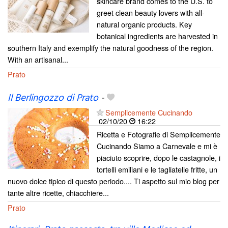
skincare brand comes to the U.S. to
greet clean beauty lovers with all-
natural organic products. Key
botanical ingredients are harvested in
southern Italy and exemplify the natural goodness of the region.
With an artisanal...
Prato
Il Berlingozzo di Prato
-
Semplicemente Cucinando
02/10/20
16:22
Ricetta e Fotografie di Semplicemente
Cucinando Siamo a Carnevale e mi è
piaciuto scoprire, dopo le castagnole, i
tortelli emiliani e le tagliatelle fritte, un
nuovo dolce tipico di questo periodo.... Ti aspetto sul mio blog per
tante altre ricette, chiacchiere...
Prato