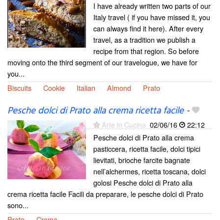
I have already written two parts of our
Italy travel ( if you have missed it, you
can always find it here). After every
travel, as a tradition we publish a
recipe from that region. So before
moving onto the third segment of our travelogue, we have for
you...
Biscuits
Cookie
Italian
Almond
Prato
Pesche dolci di Prato alla crema ricetta facile
-
Arte in Cucina
02/06/16
22:12
Pesche dolci di Prato alla crema
pasticcera, ricetta facile, dolci tipici
lievitati, brioche farcite bagnate
nell’alchermes, ricetta toscana, dolci
golosi Pesche dolci di Prato alla
crema ricetta facile Facili da preparare, le pesche dolci di Prato
sono...
Prato
Crema