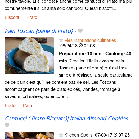
nostre tavole. Li si conosce anche come cantucci di Prato ma più
comunemente li si chiama solo cantucci. Questi biscotti...
Biscotti
Prato
Pain Toscan {pane di Prato}
-
Mes inspirations culinaires
08/24/18
02:08
Preparation:
10 min - Cooking:
40
Direction l’Italie avec ce pain
min
Toscan {pane di prato} qui est très
simple à réaliser, la seule particularité
de ce pain c’est qu’il ne contient pas de sel. Les Toscans
accompagnent ce pain de plats épicés, viandes, fromage à
saveurs fort salées, ou encore...
Prato
Pain
Cantucci ( Prato Biscuits)| Italian Almond Cookies
-
Kitchen Spells
07/09/17
07:25