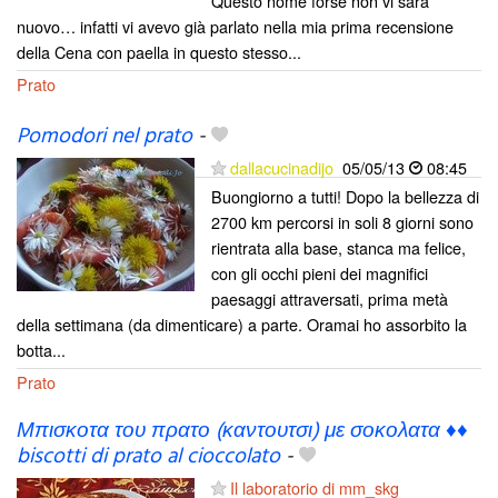
Questo nome forse non vi sarà
nuovo… infatti vi avevo già parlato nella mia prima recensione
della Cena con paella in questo stesso...
Prato
Pomodori nel prato
-
dallacucinadijo
05/05/13
08:45
Buongiorno a tutti! Dopo la bellezza di
2700 km percorsi in soli 8 giorni sono
rientrata alla base, stanca ma felice,
con gli occhi pieni dei magnifici
paesaggi attraversati, prima metà
della settimana (da dimenticare) a parte. Oramai ho assorbito la
botta...
Prato
Μπισκοτα του πρατο (καντουτσι) με σοκολατα ♦♦
biscotti di prato al cioccolato
-
Il laboratorio di mm_skg