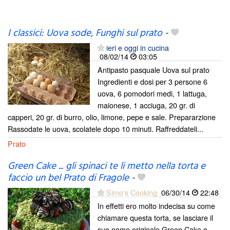
I classici: Uova sode, Funghi sul prato
-
ieri e oggi in cucina
08/02/14
03:05
Antipasto pasquale Uova sul prato
Ingredienti e dosi per 3 persone 6
uova, 6 pomodori medi, 1 lattuga,
maionese, 1 acciuga, 20 gr. di
capperi, 20 gr. di burro, olio, limone, pepe e sale. Prepararzione
Rassodate le uova, scolatele dopo 10 minuti. Raffreddateli...
Prato
Green Cake ... gli spinaci te li metto nella torta e
faccio un bel Prato di Fragole
-
Simo's Cooking
06/30/14
22:48
In effetti ero molto indecisa su come
chiamare questa torta, se lasciare il
suo nome originale Green Cake o