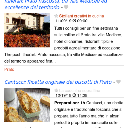
Itinerari: Prato nascosta, tra ville Medicee ed
eccellenze del territorio
-
Siciliani creativi in cucina
11/09/19
09:00
Tutti i consigli per un fine settimana
sulle colline di Prato tra ville Medicee,
hotel di charme, ristoranti tipici e
prodotti agroalimentare di eccezione
The post Itinerari: Prato nascosta, tra ville Medicee ed eccellenze
del territorio appeared first...
Prato
Cantucci: Ricetta originale dei biscotti di Prato
-
La cuochina sopraffina
12/19/18
14:28
Cantucci, una ricetta
Preparation:
1h
originale e tradizionale toscana che si
prepara tutto l’anno ma che in alcuni
periodi è proprio immancabile sulle