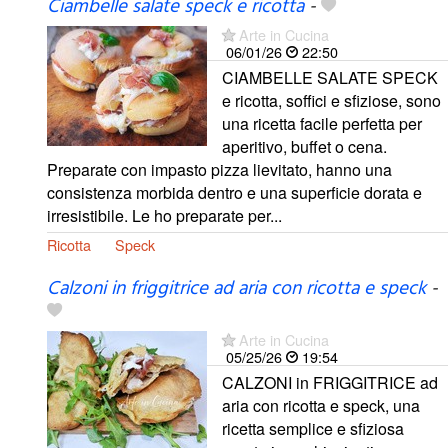
Ciambelle salate speck e ricotta
-
Arte in Cucina
06/01/26
22:50
CIAMBELLE SALATE SPECK
e ricotta, soffici e sfiziose, sono
una ricetta facile perfetta per
aperitivo, buffet o cena.
Preparate con impasto pizza lievitato, hanno una
consistenza morbida dentro e una superficie dorata e
irresistibile. Le ho preparate per...
Ricotta
Speck
Calzoni in friggitrice ad aria con ricotta e speck
-
Arte in Cucina
05/25/26
19:54
CALZONI in FRIGGITRICE ad
aria con ricotta e speck, una
ricetta semplice e sfiziosa