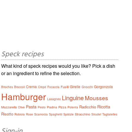
Speck recipes
What kind of speck recipes would you like? Pick a dish
or an ingredient to refine the selection.
Crema
Girelle
Gorgonzola
Fusilli
Brioches
Broccoli
Crepe
Focaccia
Gnocchi
Hamburger
Linguine
Mousses
Lasagnes
Pasta
Ricotta
Radicchio
Mozzarella
Pizza
Olive
Pesto
Piadina
Polenta
Risotto
Stracchino
Robiola
Rose
Scamorza
Spaghetti
Spätzle
Strudel
Tagliatelles
Sign-in