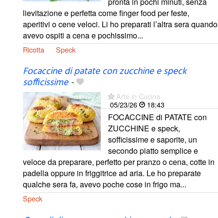
pronta in pochi minuti, senza
lievitazione e perfetta come finger food per feste,
aperitivi o cene veloci. Li ho preparati l’altra sera quando
avevo ospiti a cena e pochissimo...
Ricotta
Speck
Focaccine di patate con zucchine e speck
sofficissime
-
Arte in Cucina
05/23/26
18:43
FOCACCINE di PATATE con
ZUCCHINE e speck,
sofficissime e saporite, un
secondo piatto semplice e
veloce da preparare, perfetto per pranzo o cena, cotte in
padella oppure in friggitrice ad aria. Le ho preparate
qualche sera fa, avevo poche cose in frigo ma...
Speck