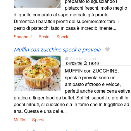
preparato io sgusciando i
pistacchi freschi, molto meglio
di quello comprato al supermercato già pronto!
Dimentica i barattoli pronti del supermercato: fare il
pesto di pistacchi fatto in casa è incredibilmente...
Spaghetti
Pesto
Speck
Muffin con zucchine speck e provola
-
Arte in Cucina
06/09/26
19:40
MUFFIN con ZUCCHINE,
speck e provola sono un
antipasto sfizioso e veloce,
perfetti anche come cena estiva
pratica o finger food da buffet. Soffici, saporiti e pronti in
pochi minuti, si cuociono sia in forno che in friggitrice ad
aria. Questa è una delle...
Muffin
Speck