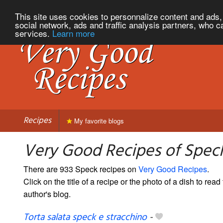
This site uses cookies to personnalize content and ads, 
social network, ads and traffic analysis partners, who c
services.
Learn more
Recipes
My favorite blogs
Very Good Recipes of Spec
There are 933 Speck recipes on
Very Good Recipes
.
Click on the title of a recipe or the photo of a dish to read 
author's blog.
Torta salata speck e stracchino
-