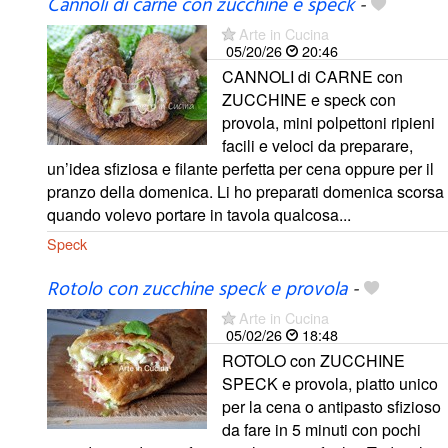
Cannoli di carne con zucchine e speck
-
Arte in Cucina
05/20/26
20:46
CANNOLI di CARNE con
ZUCCHINE e speck con
provola, mini polpettoni ripieni
facili e veloci da preparare,
un’idea sfiziosa e filante perfetta per cena oppure per il
pranzo della domenica. Li ho preparati domenica scorsa
quando volevo portare in tavola qualcosa...
Speck
Rotolo con zucchine speck e provola
-
Arte in Cucina
05/02/26
18:48
ROTOLO con ZUCCHINE
SPECK e provola, piatto unico
per la cena o antipasto sfizioso
da fare in 5 minuti con pochi