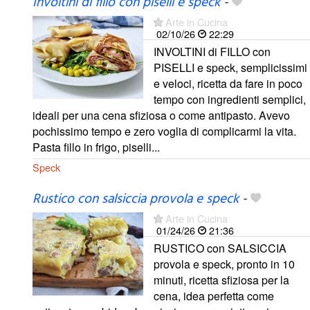
Involtini di fillo con piselli e speck
-
Arte in Cucina
02/10/26
22:29
INVOLTINI di FILLO con
PISELLI e speck, semplicissimi
e veloci, ricetta da fare in poco
tempo con ingredienti semplici,
ideali per una cena sfiziosa o come antipasto. Avevo
pochissimo tempo e zero voglia di complicarmi la vita.
Pasta fillo in frigo, piselli...
Speck
Rustico con salsiccia provola e speck
-
Arte in Cucina
01/24/26
21:36
RUSTICO con SALSICCIA
provola e speck, pronto in 10
minuti, ricetta sfiziosa per la
cena, idea perfetta come