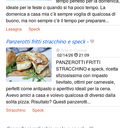
tempo perfetto per la domenica,
ideale per le feste o quando si ha poco tempo. La
domenica a casa mia c’è sempre voglia di qualcosa di
buono, ma non sempre c’è il tempo per preparare...
Lasagna
Speck
Panzerotti fritti stracchino e speck
-
Arte in Cucina
02/14/26
21:09
PANZEROTTI FRITTI
STRACCHINO e speck, ricetta
sfiziosissima con impasto
lievitato, ottimi per carnevale,
perfetti come antipasto o aperitivo ideali per la cena.
Avevo amici a casa e volevo qualcosa di diverso dalla
solita pizza. Risultato? Questi panzerotti...
Stracchino
Speck