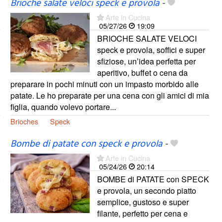
Brioche salate veloci speck e provola
-
Arte in Cucina
05/27/26
19:09
BRIOCHE SALATE VELOCI
speck e provola, soffici e super
sfiziose, un’idea perfetta per
aperitivo, buffet o cena da
preparare in pochi minuti con un impasto morbido alle
patate. Le ho preparate per una cena con gli amici di mia
figlia, quando volevo portare...
Brioches
Speck
Bombe di patate con speck e provola
-
Arte in Cucina
05/24/26
20:14
BOMBE di PATATE con SPECK
e provola, un secondo piatto
semplice, gustoso e super
filante, perfetto per cena e