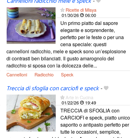
Cannelloni radicchio mele e speck
-
Ricette di Misya
01/30/26
06:00
Un primo piatto dal sapore
elegante e sorprendente,
perfetto per le feste o per una
cena speciale: questi
cannelloni radicchio, mele e speck sono un’esplosione
di contrasti ben bilanciati. Il gusto amarognolo del
radicchio si sposa con la dolcezza delle...
Cannelloni
Radicchio
Speck
Treccia di sfoglia con carciofi e speck
-
Arte in Cucina
01/22/26
19:49
TRECCIA di SFOGLIA con
CARCIOFI e speck, piatto unico
saporito o antipasto perfetto per
tutte le occasioni, semplice,