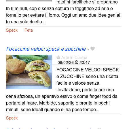
rotolini farciti che si preparano
in 5 minuti, con o senza cottura in friggitrice ad aria o
fornello per evitare il forno. Oggi uniamo due idee geniali
in una sola ricetta...
Speck
Feta
Focaccine veloci speck e zucchine
-
Arte in Cucina
06/02/26
20:47
FOCACCINE VELOCI SPECK
e ZUCCHINE sono una ricetta
facile e veloce senza
lievitazione, perfetta per una
cena sfiziosa, un aperitivo estivo o come finger food da
portare al mare. Morbide, saporite e pronte in pochi
minuti, sono ideali quando si ha poco tempo...
Speck