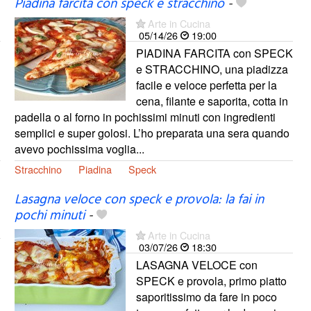
Piadina farcita con speck e stracchino
-
Arte in Cucina
05/14/26
19:00
PIADINA FARCITA con SPECK
e STRACCHINO, una piadizza
facile e veloce perfetta per la
cena, filante e saporita, cotta in
padella o al forno in pochissimi minuti con ingredienti
semplici e super golosi. L’ho preparata una sera quando
avevo pochissima voglia...
Stracchino
Piadina
Speck
Lasagna veloce con speck e provola: la fai in
pochi minuti
-
Arte in Cucina
03/07/26
18:30
LASAGNA VELOCE con
SPECK e provola, primo piatto
saporitissimo da fare in poco