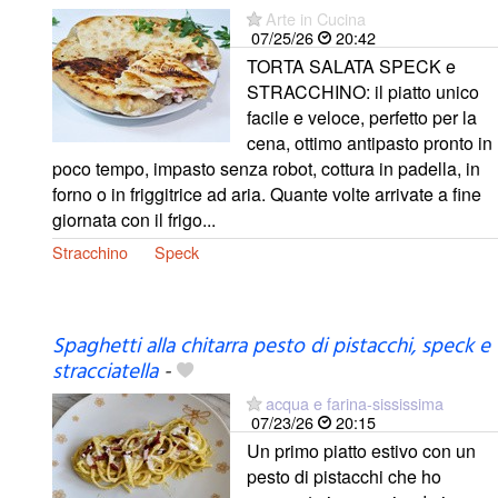
Arte in Cucina
07/25/26
20:42
TORTA SALATA SPECK e
STRACCHINO: il piatto unico
facile e veloce, perfetto per la
cena, ottimo antipasto pronto in
poco tempo, impasto senza robot, cottura in padella, in
forno o in friggitrice ad aria. Quante volte arrivate a fine
giornata con il frigo...
Stracchino
Speck
Spaghetti alla chitarra pesto di pistacchi, speck e
stracciatella
-
acqua e farina-sississima
07/23/26
20:15
Un primo piatto estivo con un
pesto di pistacchi che ho