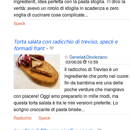
ingredienti, idea perfetta con la pasta sfoglia. Ti dico la
verità: avevo un rotolo di sfoglia in scadenza e zero
voglia di cucinare cose complicate...
Speck
Torta salata con radicchio di treviso, speck e
formadi frant
-
Daniela&Diocleziano
03/06/26
10:59
Il radicchio di Treviso è un
ingrediente che porto nel cuore:
fin da bambina era una delle
poche verdure che mangiavo
con piacere! Oggi amo prepararlo in mille modi, ma
questa torta salata è tra le mie versioni preferite. Lo
scrigno croccante di pasta brisée...
Radicchio
Speck