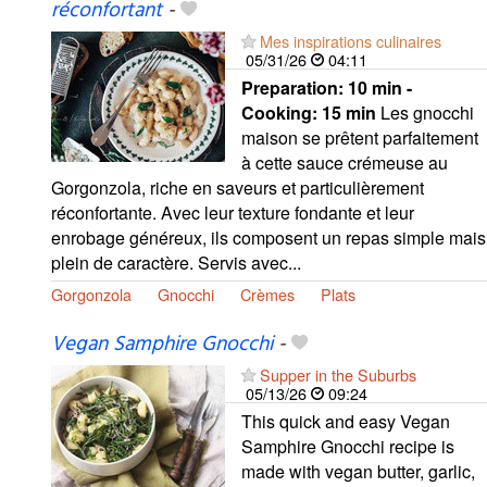
réconfortant
-
Mes inspirations culinaires
05/31/26
04:11
Preparation:
10 min -
Cooking:
15 min
Les gnocchi
maison se prêtent parfaitement
à cette sauce crémeuse au
Gorgonzola, riche en saveurs et particulièrement
réconfortante. Avec leur texture fondante et leur
enrobage généreux, ils composent un repas simple mais
plein de caractère. Servis avec...
Gorgonzola
Gnocchi
Crèmes
Plats
Vegan Samphire Gnocchi
-
Supper in the Suburbs
05/13/26
09:24
This quick and easy Vegan
Samphire Gnocchi recipe is
made with vegan butter, garlic,