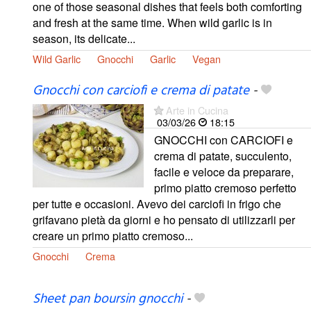
one of those seasonal dishes that feels both comforting
and fresh at the same time. When wild garlic is in
season, its delicate...
Wild Garlic
Gnocchi
Garlic
Vegan
Gnocchi con carciofi e crema di patate
-
Arte in Cucina
03/03/26
18:15
GNOCCHI con CARCIOFI e
crema di patate, succulento,
facile e veloce da preparare,
primo piatto cremoso perfetto
per tutte e occasioni. Avevo dei carciofi in frigo che
grifavano pietà da giorni e ho pensato di utilizzarli per
creare un primo piatto cremoso...
Gnocchi
Crema
Sheet pan boursin gnocchi
-