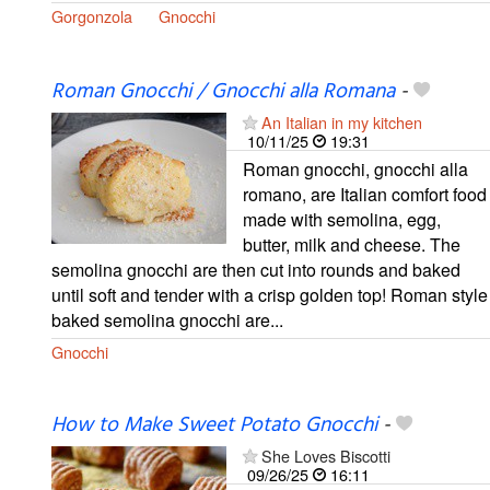
Gorgonzola
Gnocchi
Roman Gnocchi / Gnocchi alla Romana
-
An Italian in my kitchen
10/11/25
19:31
Roman gnocchi, gnocchi alla
romano, are Italian comfort food
made with semolina, egg,
butter, milk and cheese. The
semolina gnocchi are then cut into rounds and baked
until soft and tender with a crisp golden top! Roman style
baked semolina gnocchi are...
Gnocchi
How to Make Sweet Potato Gnocchi
-
She Loves Biscotti
09/26/25
16:11