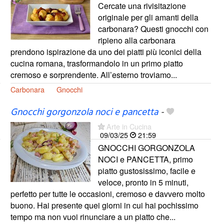
Cercate una rivisitazione
originale per gli amanti della
carbonara? Questi gnocchi con
ripieno alla carbonara
prendono ispirazione da uno dei piatti più iconici della
cucina romana, trasformandolo in un primo piatto
cremoso e sorprendente. All’esterno troviamo...
Carbonara
Gnocchi
Gnocchi gorgonzola noci e pancetta
-
Arte in Cucina
09/03/25
21:59
GNOCCHI GORGONZOLA
NOCI e PANCETTA, primo
piatto gustosissimo, facile e
veloce, pronto in 5 minuti,
perfetto per tutte le occasioni, cremoso e davvero molto
buono. Hai presente quei giorni in cui hai pochissimo
tempo ma non vuoi rinunciare a un piatto che...