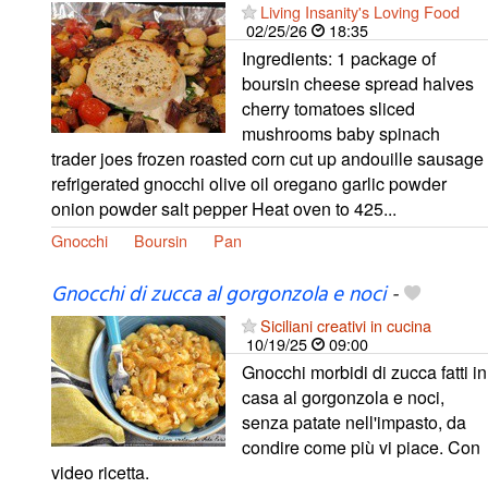
Living Insanity's Loving Food
02/25/26
18:35
Ingredients: 1 package of
boursin cheese spread halves
cherry tomatoes sliced
mushrooms baby spinach
trader joes frozen roasted corn cut up andouille sausage
refrigerated gnocchi olive oil oregano garlic powder
onion powder salt pepper Heat oven to 425...
Gnocchi
Boursin
Pan
Gnocchi di zucca al gorgonzola e noci
-
Siciliani creativi in cucina
10/19/25
09:00
Gnocchi morbidi di zucca fatti in
casa al gorgonzola e noci,
senza patate nell'impasto, da
condire come più vi piace. Con
video ricetta.