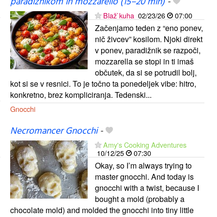
paradižnikom in mozzarello (15–20 min)
-
Blaž`kuha
02/23/26
07:00
Začenjamo teden z “eno ponev,
nič živcev” kosilom. Njoki direkt
v ponev, paradižnik se razpoči,
mozzarella se stopi in ti imaš
občutek, da si se potrudil bolj,
kot si se v resnici. To je točno ta ponedeljek vibe: hitro,
konkretno, brez kompliciranja. Tedenski...
Gnocchi
Necromancer Gnocchi
-
Amy's Cooking Adventures
10/12/25
07:30
Okay, so I’m always trying to
master gnocchi. And today is
gnocchi with a twist, because I
bought a mold (probably a
chocolate mold) and molded the gnocchi into tiny little