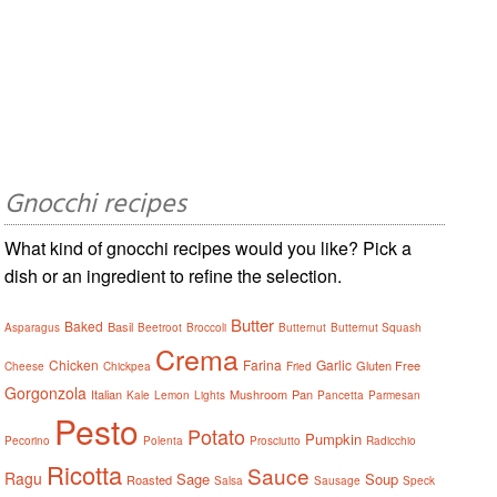
Gnocchi recipes
What kind of gnocchi recipes would you like? Pick a
dish or an ingredient to refine the selection.
Butter
Baked
Basil
Asparagus
Beetroot
Broccoli
Butternut
Butternut Squash
Crema
Chicken
Farina
Garlic
Gluten Free
Cheese
Chickpea
Fried
Gorgonzola
Italian
Mushroom
Pan
Kale
Lemon
Lights
Pancetta
Parmesan
Pesto
Potato
Pumpkin
Pecorino
Polenta
Prosciutto
Radicchio
Ricotta
Sauce
Ragu
Sage
Soup
Roasted
Salsa
Sausage
Speck