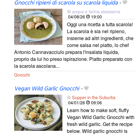
Gnocchi ripieni di scarola su scarola liquida
-
acqua e farina-sississima
04/08/26
19:00
Oggi una ricetta a tutta scarola!
La scarola è sia nel ripieno,
insieme ad altri ingredienti, che
come salsa nel piatto, lo chef
Antonio Cannavacciulo prepara l'insalata liquida,
proprio da lui ho preso ispirazione. Piatto preparato con
la scarola ascolana...
Gnocchi
Vegan Wild Garlic Gnocchi
-
Supper in the Suburbs
04/01/26
09:06
Learn how to make soft, fluffy
Vegan Wild Garlic Gnocchi with
fresh wild garlic. Get the recipe
below. Wild garlic gnocchi is