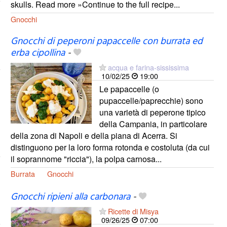
skulls. Read more »Continue to the full recipe...
Gnocchi
Gnocchi di peperoni papaccelle con burrata ed
erba cipollina
-
acqua e farina-sississima
10/02/25
19:00
Le papaccelle (o
pupaccelle/paprecchie) sono
una varietà di peperone tipico
della Campania, in particolare
della zona di Napoli e della piana di Acerra. Si
distinguono per la loro forma rotonda e costoluta (da cui
il soprannome "riccia"), la polpa carnosa...
Burrata
Gnocchi
Gnocchi ripieni alla carbonara
-
Ricette di Misya
09/26/25
07:00