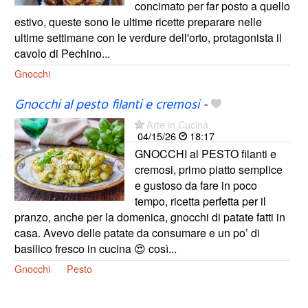
concimato per far posto a quello
estivo, queste sono le ultime ricette preparare nelle
ultime settimane con le verdure dell'orto, protagonista il
cavolo di Pechino...
Gnocchi
Gnocchi al pesto filanti e cremosi
-
Arte in Cucina
04/15/26
18:17
GNOCCHI al PESTO filanti e
cremosi, primo piatto semplice
e gustoso da fare in poco
tempo, ricetta perfetta per il
pranzo, anche per la domenica, gnocchi di patate fatti in
casa. Avevo delle patate da consumare e un po’ di
basilico fresco in cucina 😍 così...
Gnocchi
Pesto