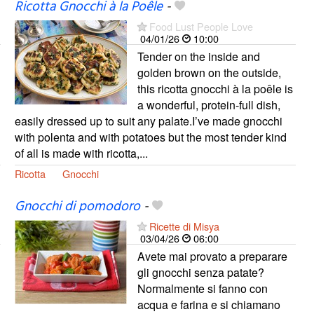
Ricotta Gnocchi à la Poêle
-
Food Lust People Love
04/01/26
10:00
Tender on the inside and
golden brown on the outside,
this ricotta gnocchi à la poêle is
a wonderful, protein-full dish,
easily dressed up to suit any palate.I’ve made gnocchi
with polenta and with potatoes but the most tender kind
of all is made with ricotta,...
Ricotta
Gnocchi
Gnocchi di pomodoro
-
Ricette di Misya
03/04/26
06:00
Avete mai provato a preparare
gli gnocchi senza patate?
Normalmente si fanno con
acqua e farina e si chiamano