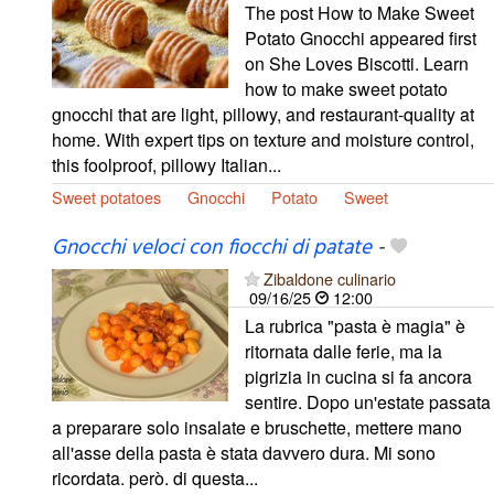
The post How to Make Sweet
Potato Gnocchi appeared first
on She Loves Biscotti. Learn
how to make sweet potato
gnocchi that are light, pillowy, and restaurant-quality at
home. With expert tips on texture and moisture control,
this foolproof, pillowy Italian...
Sweet potatoes
Gnocchi
Potato
Sweet
Gnocchi veloci con fiocchi di patate
-
Zibaldone culinario
09/16/25
12:00
La rubrica "pasta è magia" è
ritornata dalle ferie, ma la
pigrizia in cucina si fa ancora
sentire. Dopo un'estate passata
a preparare solo insalate e bruschette, mettere mano
all'asse della pasta è stata davvero dura. Mi sono
ricordata. però. di questa...