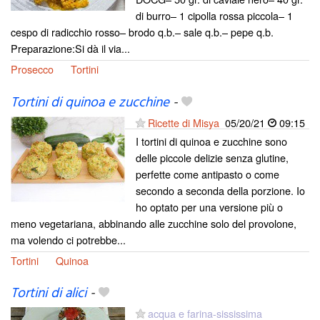
di burro– 1 cipolla rossa piccola– 1
cespo di radicchio rosso– brodo q.b.– sale q.b.– pepe q.b.
Preparazione:Si dà il via...
Prosecco
Tortini
Tortini di quinoa e zucchine
-
Ricette di Misya
05/20/21
09:15
I tortini di quinoa e zucchine sono
delle piccole delizie senza glutine,
perfette come antipasto o come
secondo a seconda della porzione. Io
ho optato per una versione più o
meno vegetariana, abbinando alle zucchine solo del provolone,
ma volendo ci potrebbe...
Tortini
Quinoa
Tortini di alici
-
acqua e farina-sississima