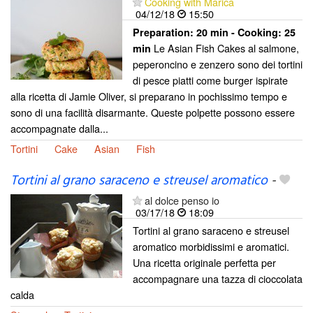
Cooking with Marica
04/12/18
15:50
Preparation:
20 min - Cooking:
25
Le Asian Fish Cakes al salmone,
min
peperoncino e zenzero sono dei tortini
di pesce piatti come burger ispirate
alla ricetta di Jamie Oliver, si preparano in pochissimo tempo e
sono di una facilità disarmante. Queste polpette possono essere
accompagnate dalla...
Tortini
Cake
Asian
Fish
Tortini al grano saraceno e streusel aromatico
-
al dolce penso io
03/17/18
18:09
Tortini al grano saraceno e streusel
aromatico morbidissimi e aromatici.
Una ricetta originale perfetta per
accompagnare una tazza di cioccolata
calda