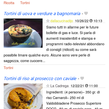
Ricotta
Tortini
Tortini di uova e verdure a bagnomaria
-
dallacucinadijo
10/26/22
10:13
Siamo tutti in allarme per le future
bollette di gas e luce. Si parla di
aumenti insostenibili e stampa e
programmi radio-televisivi abbondano
di consigli (ridicoli) su come sarà
possibile limare qualche euro. Alcune sono vere perle di
saggezza, come cuocere...
Tortini
Tortini di riso al prosecco con caviale
-
La Cadrega
12/22/21
11:00
Ingredienti: (4 persone)– 350 gr. di
riso Carnaroli– 250 ml di
Valdobbiadene Prosecco Superiore
DOCG– 50 gr. di caviale nero– 40 gr.