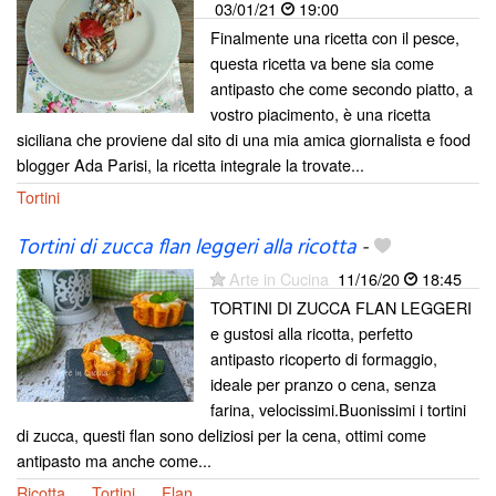
03/01/21
19:00
Finalmente una ricetta con il pesce,
questa ricetta va bene sia come
antipasto che come secondo piatto, a
vostro piacimento, è una ricetta
siciliana che proviene dal sito di una mia amica giornalista e food
blogger Ada Parisi, la ricetta integrale la trovate...
Tortini
Tortini di zucca flan leggeri alla ricotta
-
Arte in Cucina
11/16/20
18:45
TORTINI DI ZUCCA FLAN LEGGERI
e gustosi alla ricotta, perfetto
antipasto ricoperto di formaggio,
ideale per pranzo o cena, senza
farina, velocissimi.Buonissimi i tortini
di zucca, questi flan sono deliziosi per la cena, ottimi come
antipasto ma anche come...
Ricotta
Tortini
Flan