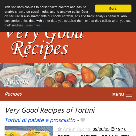
This site uses cookies to personnalize content and ads, to
Got it.
enable sharing on social media, and to analyze traffic. Data
on site use is also shared with our social network, ads and traffic analysis partners, who
can combine this data with other data you supplied them or that they collect when you use
their services.
Learn more
Recipes
MENU
Very Good Recipes of Tortini
Tortini di patate e prosciutto
-
My favorite blogs
Arte in Cucina
09/20/25
19:16