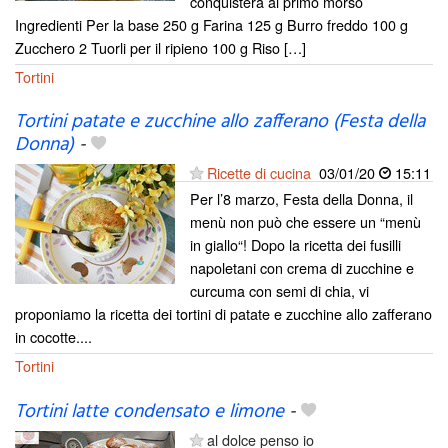
conquisterà al primo morso
Ingredienti Per la base 250 g Farina 125 g Burro freddo 100 g
Zucchero 2 Tuorli per il ripieno 100 g Riso […]
Tortini
Tortini patate e zucchine allo zafferano (Festa della
Donna)
-
Ricette di cucina
03/01/20
15:11
Per l’8 marzo, Festa della Donna, il
menù non può che essere un “menù
in giallo“! Dopo la ricetta dei fusilli
napoletani con crema di zucchine e
curcuma con semi di chia, vi
proponiamo la ricetta dei tortini di patate e zucchine allo zafferano
in cocotte....
Tortini
Tortini latte condensato e limone
-
al dolce penso io