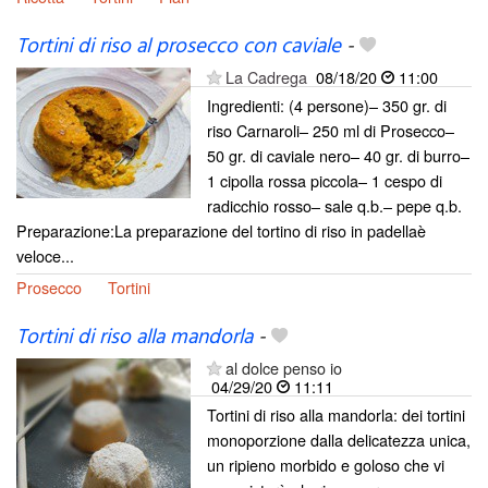
Tortini di riso al prosecco con caviale
-
La Cadrega
08/18/20
11:00
Ingredienti: (4 persone)– 350 gr. di
riso Carnaroli– 250 ml di Prosecco–
50 gr. di caviale nero– 40 gr. di burro–
1 cipolla rossa piccola– 1 cespo di
radicchio rosso– sale q.b.– pepe q.b.
Preparazione:La preparazione del tortino di riso in padellaè
veloce...
Prosecco
Tortini
Tortini di riso alla mandorla
-
al dolce penso io
04/29/20
11:11
Tortini di riso alla mandorla: dei tortini
monoporzione dalla delicatezza unica,
un ripieno morbido e goloso che vi