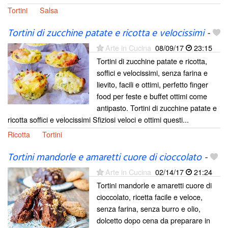
Tortini
Salsa
Tortini di zucchine patate e ricotta e velocissimi
-
Arte in Cucina
08/09/17
23:15
Tortini di zucchine patate e ricotta,
soffici e velocissimi, senza farina e
lievito, facili e ottimi, perfetto finger
food per feste e buffet ottimi come
antipasto. Tortini di zucchine patate e
ricotta soffici e velocissimi Sfiziosi veloci e ottimi questi...
Ricotta
Tortini
Tortini mandorle e amaretti cuore di cioccolato
-
Arte in Cucina
02/14/17
21:24
Tortini mandorle e amaretti cuore di
cioccolato, ricetta facile e veloce,
senza farina, senza burro e olio,
dolcetto dopo cena da preparare in